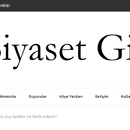
IRISI
RINDA SIYASILERI AKLI SELIME DAVET EDIYORUZ
?
OPLANTISI
kkımızda
Duyurular
Köşe Yazıları
İletişim
Kulla
05-115 Ayetler ne ifade ediyor?