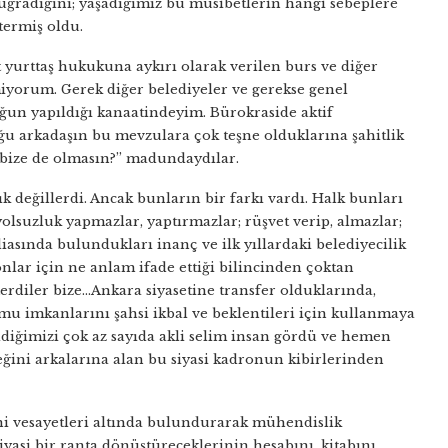
 uğradığını; yaşadığımız bu musibetlerin hangi sebeplere
termiş oldu.
t yurttaş hukukuna aykırı olarak verilen burs ve diğer
tmiyorum. Gerek diğer belediyeler ve gerekse genel
ğun yapıldığı kanaatindeyim. Bürokraside aktif
arkadaşın bu mevzulara çok teşne olduklarına şahitlik
e bize de olmasın?” madundaydılar.
şık değillerdi. Ancak bunların bir farkı vardı. Halk bunları
olsuzluk yapmazlar, yaptırmazlar; rüşvet verip, almazlar;
diasında bulundukları inanç ve ilk yıllardaki belediyecilik
nlar için ne anlam ifade ettiği bilincinden çoktan
erdiler bize…Ankara siyasetine transfer olduklarında,
u imkanlarını şahsi ikbal ve beklentileri için kullanmaya
eldiğimizi çok az sayıda akli selim insan gördü ve hemen
steğini arkalarına alan bu siyasi kadronun kibirlerinden
ini vesayetleri altında bulundurarak mühendislik
iyasi bir ranta dönüştüreceklerinin hesabını, kitabını