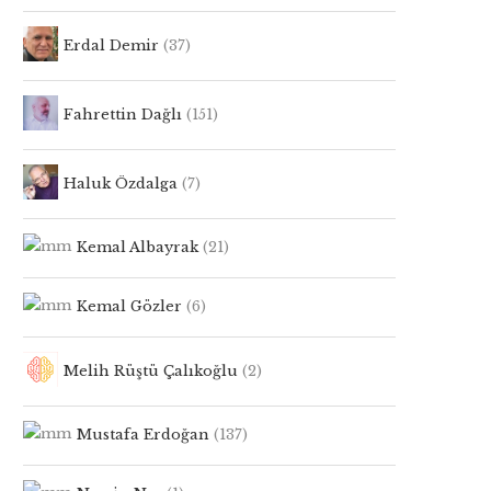
Erdal Demir
(37)
Fahrettin Dağlı
(151)
Haluk Özdalga
(7)
Kemal Albayrak
(21)
Kemal Gözler
(6)
Melih Rüştü Çalıkoğlu
(2)
Mustafa Erdoğan
(137)