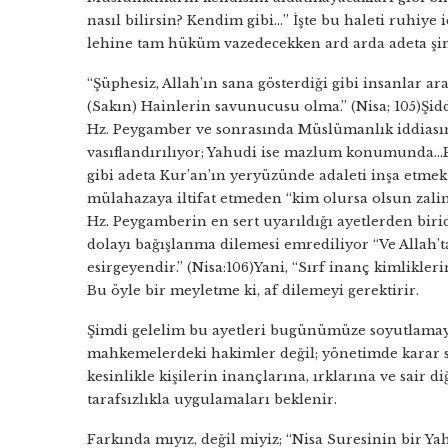
nasıl bilirsin? Kendim gibi…” İşte bu haleti ruhiye
lehine tam hüküm vazedecekken ard arda adeta şimşe
“Şüphesiz, Allah’ın sana gösterdiği gibi insanlar a
(Sakın) Hainlerin savunucusu olma.” (Nisa; 105)Şi
Hz. Peygamber ve sonrasında Müslümanlık iddiası
vasıflandırılıyor; Yahudi ise mazlum konumunda…P
gibi adeta Kur’an’ın yeryüzünde adaleti inşa etmek
mülahazaya iltifat etmeden “kim olursa olsun zalim
Hz. Peygamberin en sert uyarıldığı ayetlerden birid
dolayı bağışlanma dilemesi emrediliyor “Ve Allah’t
esirgeyendir.” (Nisa:106)Yani, “Sırf inanç kimlikle
Bu öyle bir meyletme ki, af dilemeyi gerektirir.
Şimdi gelelim bu ayetleri bugünümüze soyutlama
mahkemelerdeki hakimler değil; yönetimde karar s
kesinlikle kişilerin inançlarına, ırklarına ve sai
tarafsızlıkla uygulamaları beklenir.
Farkında mıyız, değil miyiz; “Nisa Suresinin bir Ya