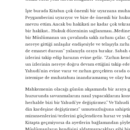
İşte burada Kitabın çok önemli bir uyarısına muhat
Peygamberini uyarıyor ve bize de önemli bir hukuk
mevzu ettim. Ancak bu hakikati ne kadar çok tekra
bir hakikat… Hukuk düzeninin sağlanması…Medine’
bir Müslümanın un çuvalında saklı zırhını çalar. 
nereye gittiği anlaşılır endişesiyle ve telaşıyla zı
de emanet dursun” yalanıyla oraya bırakır. Sabah
izlerini takip edip hırsızın evine gelir. “Zırhın ken
un izlerinin nereye doğru devam ettiğini takip ede
Yahudi’nin evine varır ve zırhın gerçekten orada
istemişse de muhatabını inandıramamış ve olay bu
Mahkemenin olacağı günün akşamında bir araya gel
huzurunda savunmalarını nasıl yapacaklarını kon
herhalde bizi bir Yahudi’ye değiştirmez.” Ve Yahud
din kardeşine değiştirmez” umutsuzluğuna sahipt
mizansenlerini/tezlerini güçlendiren hırsız ve yak
Kitapta geçmiyorsa da ayetlerin bağlamından şöyle
Müslümanların kendisini aldatmayacakları gibi bir 