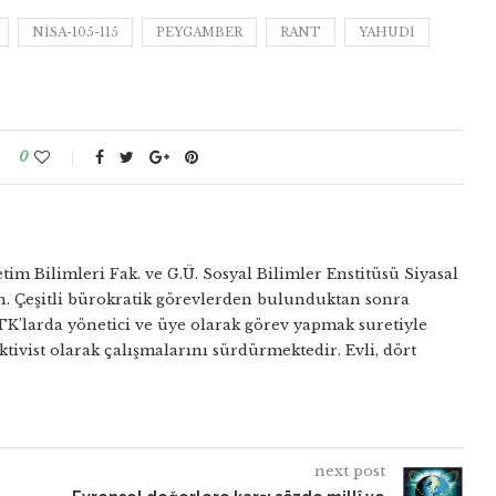
NISA-105-115
PEYGAMBER
RANT
YAHUDI
0
tim Bilimleri Fak. ve G.Ü. Sosyal Bilimler Enstitüsü Siyasal
. Çeşitli bürokratik görevlerden bulunduktan sonra
TK’larda yönetici ve üye olarak görev yapmak suretiyle
ktivist olarak çalışmalarını sürdürmektedir. Evli, dört
next post