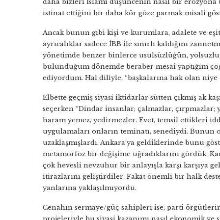
daha bizleri İslami düşüncenin nasıl bir erozyona
istinat ettiğini bir daha kör göze parmak misali gös
Ancak bunun gibi kişi ve kurumlara, adalete ve eşi
ayrıcalıklar sadece İBB ile sınırlı kaldığını zanne
yönetimde benzer binlerce usulsüzlüğün, yolsuzlu
bulunduğum dönemde beraber mesai yaptığım çoğu 
ediyordum. Hal diliyle, “başkalarına hak olan niy
Elbette geçmiş siyasi iktidarlar sütten çıkmış ak ka
seçerken “Dindar insanlar; çalmazlar, çırpmazlar; y
haram yemez, yedirmezler. Evet, temsil ettikleri id
uygulamaları onların teminatı, senediydi. Bunun o
uzaklaşmışlardı. Ankara’ya geldiklerinde bunu göst
metamorfoz bir değişime uğradıklarını gördük. Kam
çok hevesli nevzuhur bir anlayışla karşı karşıya g
itirazlarını geliştirdiler. Fakat önemli bir halk de
yanlarına yaklaşılmıyordu.
Cenahın sermaye/güç sahipleri ise, parti örgütler
projeleriyle bu siyasi kazanımı nasıl ekonomik ve s