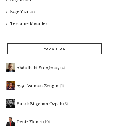
Köşe Yazıları
Tercüme Metinler
YAZARLAR
Abdulbaki Erdoğmuş
(4)
Ayşe Asuman Zengin
(1)
Burak Bilgehan Özpek
(3)
Deniz Ekinci
(10)