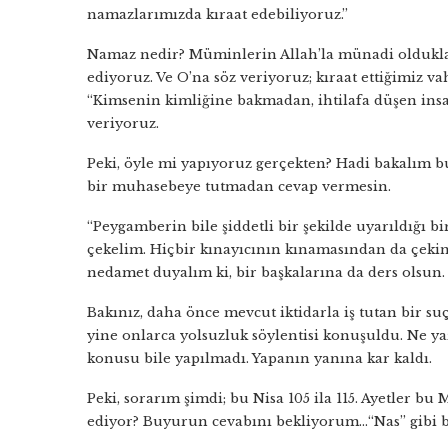
namazlarımızda kıraat edebiliyoruz.”
Namaz nedir? Müminlerin Allah’la münadi oldukları 
ediyoruz. Ve O’na söz veriyoruz; kıraat ettiğimiz 
“Kimsenin kimliğine bakmadan, ihtilafa düşen ins
veriyoruz.
Peki, öyle mi yapıyoruz gerçekten? Hadi bakalım 
bir muhasebeye tutmadan cevap vermesin.
“Peygamberin bile şiddetli bir şekilde uyarıldığı 
çekelim. Hiçbir kınayıcının kınamasından da çeki
nedamet duyalım ki, bir başkalarına da ders olsun.
Bakınız, daha önce mevcut iktidarla iş tutan bir s
yine onlarca yolsuzluk söylentisi konuşuldu. Ne ya
konusu bile yapılmadı. Yapanın yanına kar kaldı.
Peki, sorarım şimdi; bu Nisa 105 ila 115. Ayetler 
ediyor? Buyurun cevabını bekliyorum…“Nas” gibi bi