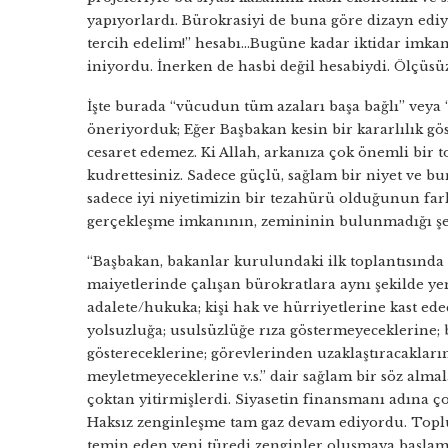
yapıyorlardı. Bürokrasiyi de buna göre dizayn ediy
tercih edelim!” hesabı…Bugüne kadar iktidar imkan
iniyordu. İnerken de hasbi değil hesabiydi. Ölçüsüz
İşte burada “vücudun tüm azaları başa bağlı” veya
öneriyorduk; Eğer Başbakan kesin bir kararlılık gö
cesaret edemez. Ki Allah, arkanıza çok önemli bir
kudrettesiniz. Sadece güçlü, sağlam bir niyet ve 
sadece iyi niyetimizin bir tezahürü olduğunun fark
gerçekleşme imkanının, zemininin bulunmadığı ş
“Başbakan, bakanlar kurulundaki ilk toplantısında
maiyetlerinde çalışan bürokratlara aynı şekilde ye
adalete/hukuka; kişi hak ve hürriyetlerine kast ed
yolsuzluğa; usulsüzlüğe rıza göstermeyeceklerine; 
göstereceklerine; görevlerinden uzaklaştıracakları
meyletmeyeceklerine v.s.” dair sağlam bir söz almal
çoktan yitirmişlerdi. Siyasetin finansmanı adına çok
Haksız zenginleşme tam gaz devam ediyordu. Topl
temin eden yeni türedi zenginler oluşmaya başlamı