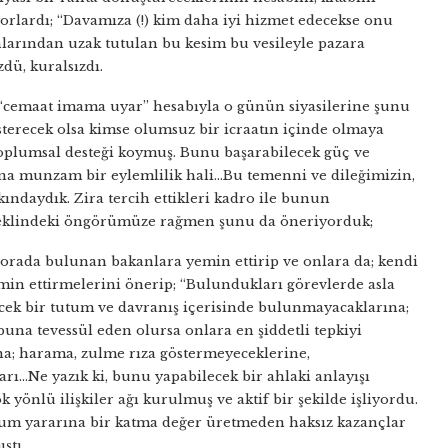
orlardı; “Davamıza (!) kim daha iyi hizmet edecekse onu
larından uzak tutulan bu kesim bu vesileyle pazara
dü, kuralsızdı.
 “cemaat imama uyar” hesabıyla o günün siyasilerine şunu
sterecek olsa kimse olumsuz bir icraatın içinde olmaya
 toplumsal desteği koymuş. Bunu başarabilecek güç ve
buna munzam bir eylemlilik hali…Bu temenni ve dileğimizin,
ındaydık. Zira tercih ettikleri kadro ile bunun
eklindeki öngörümüze rağmen şunu da öneriyorduk;
 orada bulunan bakanlara yemin ettirip ve onlara da; kendi
min ettirmelerini önerip; “Bulundukları görevlerde asla
ecek bir tutum ve davranış içerisinde bulunmayacaklarına;
buna tevessül eden olursa onlara en şiddetli tepkiyi
na; harama, zulme rıza göstermeyeceklerine,
arı…Ne yazık ki, bunu yapabilecek bir ahlaki anlayışı
 yönlü ilişkiler ağı kurulmuş ve aktif bir şekilde işliyordu.
um yararına bir katma değer üretmeden haksız kazançlar
ştı.