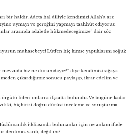
bir haldir. Adeta hal diliyle kendimizi Allah’a arz
vahyine uymayı ve gereğini yapmayı taahhüt ediyoruz.
anlar arasında adaletle hükmedeceğimize” dair söz
buyurun muhasebeye! Lütfen hiç kimse yaptıklarını soğuk
bir mevzuda biz ne durumdayız?” diye kendimizi sığaya
nmeden çıkardığımız sonucu paylaşıp, ikrar edelim ve
uç örgütü lideri onlarca ifşaatta bulundu. Ve bugüne kadar
zık ki, hiçbirisi doğru dürüst inceleme ve soruşturma
bu Müslümanlık iddiasında bulunanlar için ne anlam ifade
r derdimiz vardı, değil mi?