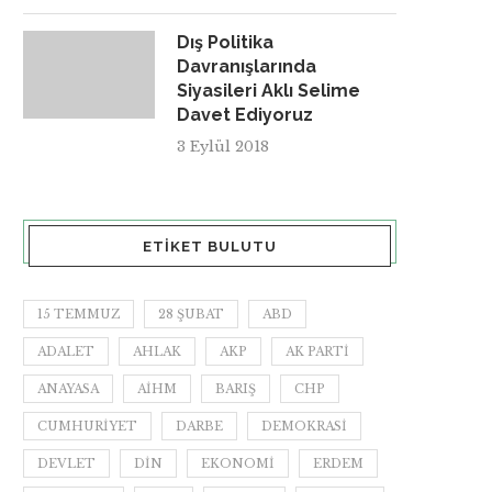
Dış Politika
Davranışlarında
Siyasileri Aklı Selime
Davet Ediyoruz
3 Eylül 2018
ETIKET BULUTU
15 TEMMUZ
28 ŞUBAT
ABD
ADALET
AHLAK
AKP
AK PARTI
ANAYASA
AİHM
BARIŞ
CHP
CUMHURIYET
DARBE
DEMOKRASI
DEVLET
DIN
EKONOMI
ERDEM