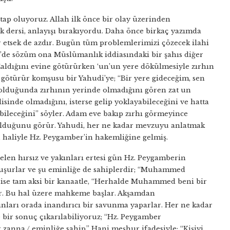
ap oluyoruz. Allah ilk önce bir olay üzerinden
 dersi, anlayışı bırakıyordu. Daha önce birkaç yazımda
r etsek de azdır. Bugün tüm problemlerimizi çözecek ilahi
de sözüm ona Müslümanlık iddiasındaki bir şahıs diğer
Çaldığını evine götürürken ‘un’un yere dökülmesiyle zırhın
rhı götürür komşusu bir Yahudi’ye; “Bir yere gideceğim, sen
 olduğunda zırhının yerinde olmadığını gören zat un
disinde olmadığını, isterse gelip yoklayabileceğini ve hatta
bileceğini” söyler. Adam eve bakıp zırhı görmeyince
 olduğunu görür. Yahudi, her ne kadar mevzuyu anlatmak
 haliyle Hz. Peygamber’in hakemliğine gelmiş.
en hırsız ve yakınları ertesi gün Hz. Peygamberin
uşurlar ve şu eminliğe de sahiplerdir; “Muhammed
i ise tam aksi bir kanaatle, “Herhalde Muhammed beni bir
ir. Bu hal üzere mahkeme başlar. Akşamdan
ınları orada inandırıcı bir savunma yaparlar. Her ne kadar
 bir sonuç çıkarılabiliyoruz; “Hz. Peygamber
zanna / eminliğe sahip.” Hani meşhur ifadesiyle; “Kişiyi