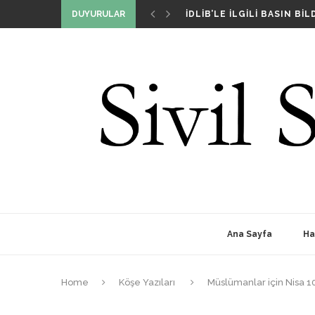
İDLIB’LE İLGILI BASIN BILD
DUYURULAR
DIŞ POLITIKA DAVRANIŞLA
BIZ KIMIZ VE NIÇIN VARIZ
SIVIL SIYASET GIRIŞIMI T
Ana Sayfa
Ha
Home
Köşe Yazıları
Müslümanlar için Nisa 1