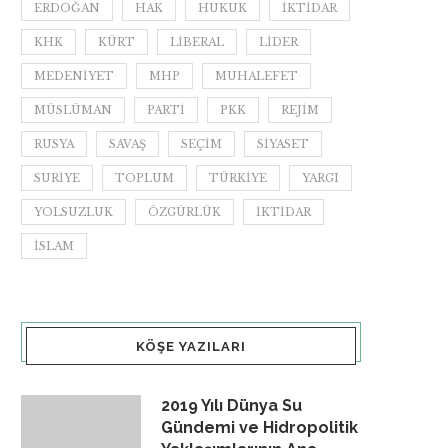
ERDOĞAN
HAK
HUKUK
IKTIDAR
KHK
KÜRT
LIBERAL
LIDER
MEDENIYET
MHP
MUHALEFET
MÜSLÜMAN
PARTI
PKK
REJIM
RUSYA
SAVAŞ
SEÇIM
SIYASET
SURIYE
TOPLUM
TÜRKIYE
YARGI
YOLSUZLUK
ÖZGÜRLÜK
İKTIDAR
İSLAM
KÖŞE YAZILARI
2019 Yılı Dünya Su
Gündemi ve Hidropolitik