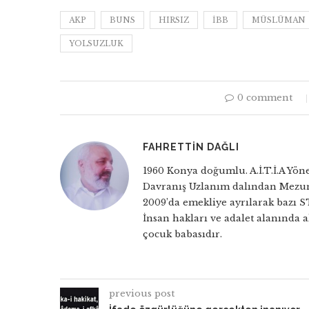
AKP
BUNS
HIRSIZ
İBB
MÜSLÜMAN
YOLSUZLUK
0 comment
FAHRETTIN DAĞLI
1960 Konya doğumlu. A.İ.T.İ.A Yöne
Davranış Uzlanım dalından Mezun
2009’da emekliye ayrılarak bazı S
İnsan hakları ve adalet alanında a
çocuk babasıdır.
previous post