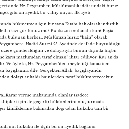
 içerisinde Hz. Peygamber, Müslümanlık iddiasındaki hırsız
k gibi on ayetlik bir vahiy iniyor. İlk ayet;
rasında hükmetmen için biz sana Kitabı hak olarak indirdik.
ddetli ikazı gördünüz mü? Bu ikazın muhatabı kim? Başta
nda bulunan herkes… Müslüman hırsız “hain” olarak
eygambere, Hadid Suresi 25. Ayetinde de ifade buyrulduğu
 üzere gönderildiğini ve dolayısıyla bunun dışında hiçbir
e karşı mazlumdan taraf olması” ihtar ediliyor. Kur’an’da
ir. Ve öyle ki, Hz. Peygamber’den meylettiği kanaatten
an bağışlanma dile, Gerçekten Allah, bağışlayandır
rinden dolayı az kaldı hainlerden taraf hüküm verecektin.
ya…Karar verme makamında olanlar (sadece
ahipleri için de geçerli) hükümlerini oluşturmada
r diğer kimliklerine bakmadan doğrudan hukuku tam bir
hudi’nin hukuku ile ilgili bu on ayetlik bağlamı