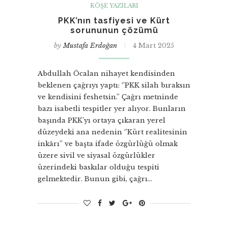
KÖŞE YAZILARI
PKK’nın tasfiyesi ve Kürt
sorununun çözümü
by
Mustafa Erdoğan
4 Mart 2025
Abdullah Öcalan nihayet kendisinden
beklenen çağrıyı yaptı: ‘’PKK silah bıraksın
ve kendisini feshetsin.’’ Çağrı metninde
bazı isabetli tespitler yer alıyor. Bunların
başında PKK’yı ortaya çıkaran yerel
düzeydeki ana nedenin ‘’Kürt realitesinin
inkârı’’ ve başta ifade özgürlüğü olmak
üzere sivil ve siyasal özgürlükler
üzerindeki baskılar olduğu tespiti
gelmektedir. Bunun gibi, çağrı…