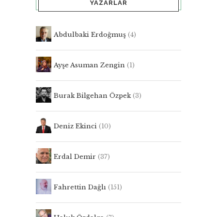
YAZARLAR
Abdulbaki Erdoğmuş
(4)
Ayşe Asuman Zengin
(1)
Burak Bilgehan Özpek
(3)
Deniz Ekinci
(10)
Erdal Demir
(37)
Fahrettin Dağlı
(151)