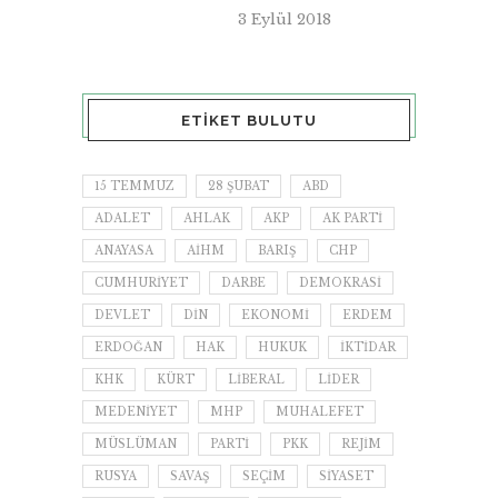
3 Eylül 2018
ETIKET BULUTU
15 TEMMUZ
28 ŞUBAT
ABD
ADALET
AHLAK
AKP
AK PARTI
ANAYASA
AİHM
BARIŞ
CHP
CUMHURIYET
DARBE
DEMOKRASI
DEVLET
DIN
EKONOMI
ERDEM
ERDOĞAN
HAK
HUKUK
IKTIDAR
KHK
KÜRT
LIBERAL
LIDER
MEDENIYET
MHP
MUHALEFET
MÜSLÜMAN
PARTI
PKK
REJIM
RUSYA
SAVAŞ
SEÇIM
SIYASET