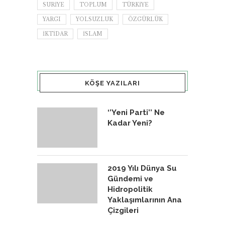
SURIYE
TOPLUM
TÜRKIYE
YARGI
YOLSUZLUK
ÖZGÜRLÜK
İKTIDAR
İSLAM
KÖŞE YAZILARI
‘’Yeni Parti’’ Ne
Kadar Yeni?
2019 Yılı Dünya Su
Gündemi ve
Hidropolitik
Yaklaşımlarının Ana
Çizgileri