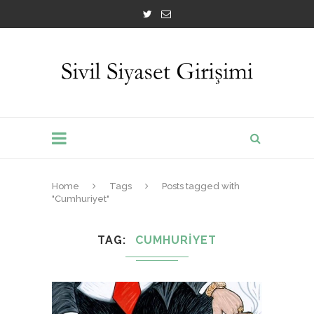
Home
Tags
Posts tagged with
"Cumhuriyet"
TAG
CUMHURIYET