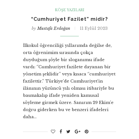
KÖŞE YAZILARI
“Cumhuriyet Fazilet” midir?
by
Mustafa Erdoğan
11 Eylül 2023
İlkokul öğrenciliği yıllarımda değilse de,
orta öğrenimim sırasında çokça
duyduğum şöyle bir sloganımsı ifade
vardı: ‘’Cumhuriyet fazilete dayanan bir
yönetim şeklidir’’ veya kısaca ‘’cumhuriyet
fazilettir.’’ Türkiye’de Cumhuriyet’in
ilânının yüzüncü yılı olması itibariyle bu
basmakalıp ifade yeniden kamusal
söyleme girmek üzere. Sanırım 29 Ekim’e
doğru giderken bu ve benzeri ifadeleri
daha…