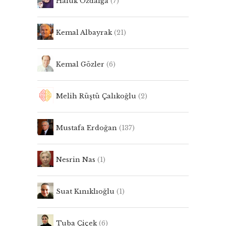
Haluk Özdalga
(7)
Kemal Albayrak
(21)
Kemal Gözler
(6)
Melih Rüştü Çalıkoğlu
(2)
Mustafa Erdoğan
(137)
Nesrin Nas
(1)
Suat Kınıklıoğlu
(1)
Tuba Çiçek
(6)