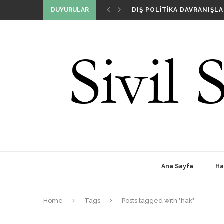
İDLIB’LE İLGILI BASIN BILD
DUYURULAR
DIŞ POLITIKA DAVRANIŞLA
BIZ KIMIZ VE NIÇIN VARIZ
SIVIL SIYASET GIRIŞIMI T
Ana Sayfa
Ha
Home
Tags
Posts tagged with "hak"