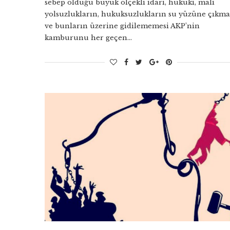
sebep olduğu büyük ölçekli idari, hukuki, mali
yolsuzlukların, hukuksuzlukların su yüzüne çıkma
ve bunların üzerine gidilememesi AKP’nin
kamburunu her geçen…