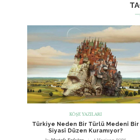
T
KÖŞE YAZILARI
Türkiye Neden Bir Türlü Medenî Bir
Siyasî Düzen Kuramıyor?