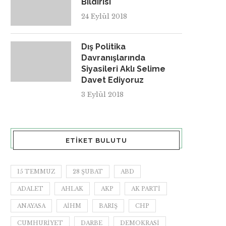
Bildirisi
24 Eylül 2018
Dış Politika
Davranışlarında
Siyasileri Aklı Selime
Davet Ediyoruz
3 Eylül 2018
ETIKET BULUTU
15 TEMMUZ
28 ŞUBAT
ABD
ADALET
AHLAK
AKP
AK PARTI
ANAYASA
AİHM
BARIŞ
CHP
CUMHURIYET
DARBE
DEMOKRASI