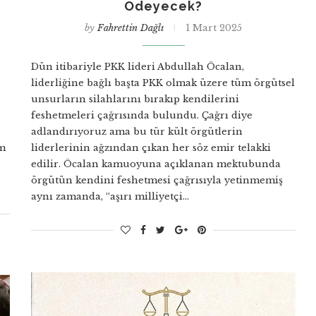
z
Ödeyecek?
by
Fahrettin Dağlı
1 Mart 2025
r
Dün itibariyle PKK lideri Abdullah Öcalan,
liderliğine bağlı başta PKK olmak üzere tüm örgütsel
unsurların silahlarını bırakıp kendilerini
feshetmeleri çağrısında bulundu. Çağrı diye
adlandırıyoruz ama bu tür kült örgütlerin
im
liderlerinin ağzından çıkan her söz emir telakki
edilir. Öcalan kamuoyuna açıklanan mektubunda
örgütün kendini feshetmesi çağrısıyla yetinmemiş
aynı zamanda, “aşırı milliyetçi…