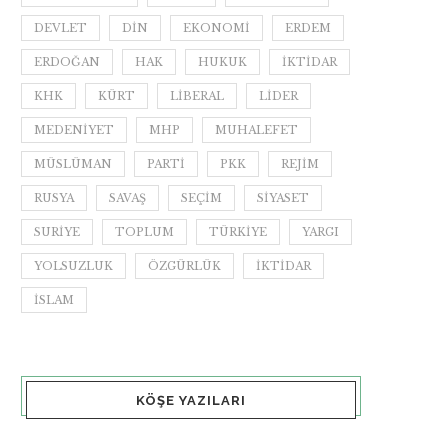
DEVLET
DIN
EKONOMI
ERDEM
ERDOĞAN
HAK
HUKUK
IKTIDAR
KHK
KÜRT
LIBERAL
LIDER
MEDENIYET
MHP
MUHALEFET
MÜSLÜMAN
PARTI
PKK
REJIM
RUSYA
SAVAŞ
SEÇIM
SIYASET
SURIYE
TOPLUM
TÜRKIYE
YARGI
YOLSUZLUK
ÖZGÜRLÜK
İKTIDAR
İSLAM
KÖŞE YAZILARI