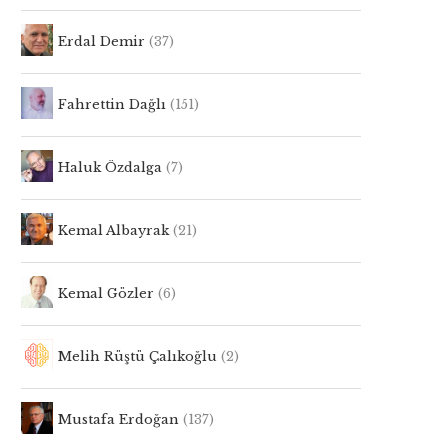
Erdal Demir
(37)
Fahrettin Dağlı
(151)
Haluk Özdalga
(7)
Kemal Albayrak
(21)
Kemal Gözler
(6)
Melih Rüştü Çalıkoğlu
(2)
Mustafa Erdoğan
(137)