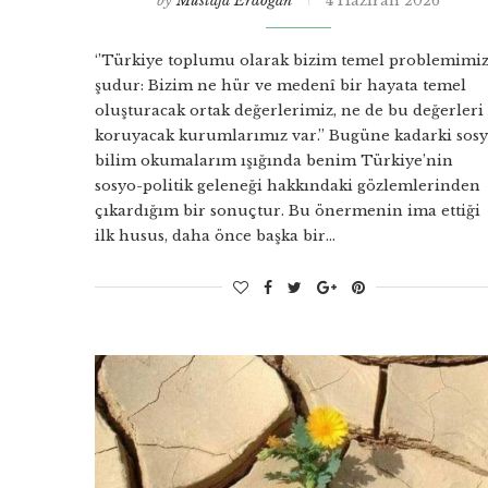
by
Mustafa Erdoğan
4 Haziran 2026
‘’Türkiye toplumu olarak bizim temel problemimi
şudur: Bizim ne hür ve medenî bir hayata temel
oluşturacak ortak değerlerimiz, ne de bu değerleri
koruyacak kurumlarımız var.’’ Bugüne kadarki sosy
bilim okumalarım ışığında benim Türkiye’nin
sosyo-politik geleneği hakkındaki gözlemlerinden
çıkardığım bir sonuçtur. Bu önermenin ima ettiği
ilk husus, daha önce başka bir…