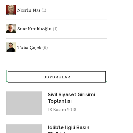
Nesrin Nas
(1)
Suat Kınıklıoğlu
(1)
Tuba Çiçek
(6)
DUYURULAR
Sivil Siyaset Girişimi
Toplantısı
18 Kasım 2018
İdlib’le İlgili Basın