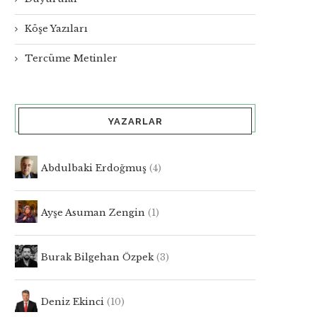
Köşe Yazıları
Tercüme Metinler
YAZARLAR
Abdulbaki Erdoğmuş
(4)
Ayşe Asuman Zengin
(1)
Burak Bilgehan Özpek
(3)
Deniz Ekinci
(10)