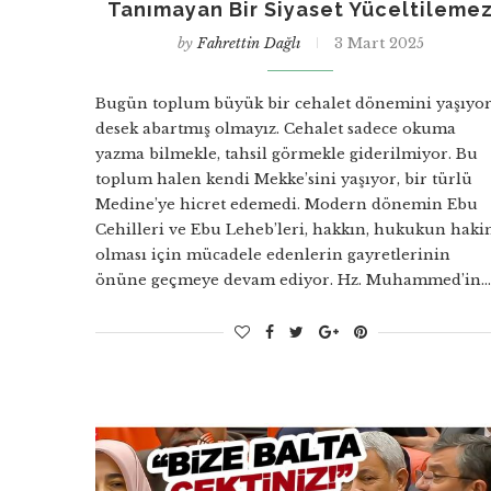
Tanımayan Bir Siyaset Yüceltileme
by
Fahrettin Dağlı
3 Mart 2025
Bugün toplum büyük bir cehalet dönemini yaşıyo
desek abartmış olmayız. Cehalet sadece okuma
yazma bilmekle, tahsil görmekle giderilmiyor. Bu
toplum halen kendi Mekke’sini yaşıyor, bir türlü
Medine’ye hicret edemedi. Modern dönemin Ebu
Cehilleri ve Ebu Leheb’leri, hakkın, hukukun hak
olması için mücadele edenlerin gayretlerinin
önüne geçmeye devam ediyor. Hz. Muhammed’in…