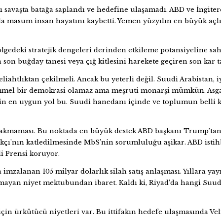
 savaşta batağa saplandı ve hedefine ulaşamadı. ABD ve İngitere’n
da masum insan hayatını kaybetti. Yemen yüzyılın en büyük açlık
bölgedeki stratejik dengeleri derinden etkileme potansiyeline s
son buğday tanesi veya çığ kitlesini harekete geçiren son kar ta
liahtlıktan çekilmeli. Ancak bu yeterli değil. Suudi Arabistan, 
mmel bir demokrasi olamaz ama meşruti monarşi mümkün. Asgari
in en uygun yol bu. Suudi hanedanı içinde ve toplumun belli k
bırakmaması. Bu noktada en büyük destek ABD başkanı Trump’tan g
kçı’nın katledilmesinde MbS’nin sorumluluğu aşikar. ABD istihb
i Prensi koruyor.
 imzalanan 105 milyar dolarlık silah satış anlaşması. Yıllara ya
mayan niyet mektubundan ibaret. Kaldı ki, Riyad’da hangi Suud
için ürkütücü niyetleri var. Bu ittifakın hedefe ulaşmasında Ve