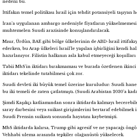
nedeni bu.
İttifakın temel politikası İsrail için tehdit potansiyeli taşıyan
İran’a uygulanan ambargo nedeniyle fiyatların yükselmemesi iç
muhtemelen Suudi arazisinde konuşlandırılacak.
Mısır, Ürdün, BAE gibi bölge ülkelerinin de ABD-İsrail ittifak
ederken, bu Arap ülkeleri İsrail’le yapılan işbirliğini kendi
hazırlanıyor. Filistin halkının asla kabul etmeyeceği koşulla
Tabii MbS’in iktidarı bırakmaması ve burada özetlenen ikinci i
iktidarı tekelinde tutabilmesi çok zor.
Suudi devleti iki büyük temel üzerine kuruludur: Suudi haneda
bu iki temeli de zaten çatlatmıştı
.
(Suudi Arabistan 2030’a kada
Şimdi Kaşıkçı katliamından sonra iktidarda kalmayı becerebils
saray darbesini veya suikast girişimlerini bertaraf edebilmek 
Suudi Prensin suikastı sonunda hayatını kaybetmişti.
MbS iktidarda kalırsa, Trump gibi agresif ve ne yapacağı öngö
Vehhabi ulema arasında tepkiler olağanüstü yükselecek.