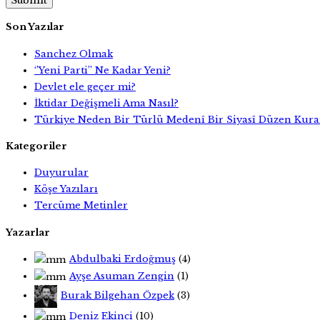
Son Yazılar
Sanchez Olmak
‘’Yeni Parti’’ Ne Kadar Yeni?
Devlet ele geçer mi?
İktidar Değişmeli Ama Nasıl?
Türkiye Neden Bir Türlü Medenî Bir Siyasî Düzen Kur
Kategoriler
Duyurular
Köşe Yazıları
Tercüme Metinler
Yazarlar
Abdulbaki Erdoğmuş
(4)
Ayşe Asuman Zengin
(1)
Burak Bilgehan Özpek
(3)
Deniz Ekinci
(10)