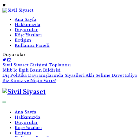
Ana Sayfa
Hakkımızda
Duyurular
Köşe Yazıları
İletişim
Kullanıcı Paneli
Duyurular
Sivil Siyaset Girişimi Toplantısı
İdlib’le İlgili Basın Bildirisi
Dış Politika Davranışlarında Siyasileri Aklı Selime Davet Ediy
Biz Kimiz ve Niçin Varız?
Ana Sayfa
Hakkımızda
Duyurular
Köşe Yazıları
İletişim