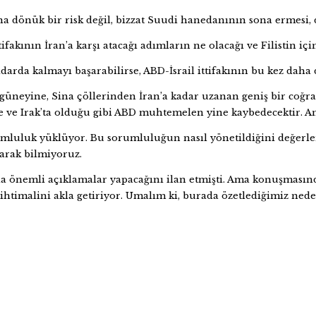
na dönük bir risk değil, bizzat Suudi hanedanının sona ermesi, 
fakının İran’a karşı atacağı adımların ne olacağı ve Filistin içi
darda kalmayı başarabilirse, ABD-İsrail ittifakının bu kez daha 
üneyine, Sina çöllerinden İran’a kadar uzanan geniş bir coğrafy
iye ve Irak’ta olduğu gibi ABD muhtemelen yine kaybedecektir. 
orumluluk yüklüyor. Bu sorumluluğun nasıl yönetildiğini değe
arak bilmiyoruz.
 önemli açıklamalar yapacağını ilan etmişti. Ama konuşmasın
 ihtimalini akla getiriyor. Umalım ki, burada özetlediğimiz ne