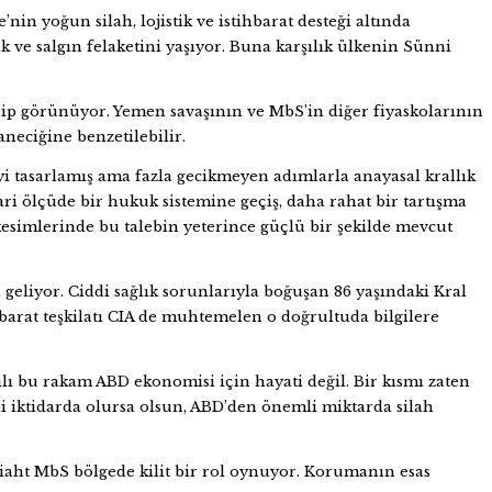
in yoğun silah, lojistik ve istihbarat desteği altında
 ve salgın felaketini yaşıyor. Buna karşılık ülkenin Sünni
ahip görünüyor. Yemen savaşının ve MbS’in diğer fiyaskolarının
neciğine benzetilebilir.
iyi tasarlamış ama fazla gecikmeyen adımlarla anayasal krallık
 ölçüde bir hukuk sistemine geçiş, daha rahat bir tartışma
esimlerinde bu talebin yeterince güçlü bir şekilde mevcut
eliyor. Ciddi sağlık sorunlarıyla boğuşan 86 yaşındaki Kral
arat teşkilatı CIA de muhtemelen o doğrultuda bilgilere
yılı bu rakam ABD ekonomisi için hayati değil. Bir kısmı zaten
i iktidarda olursa olsun, ABD’den önemli miktarda silah
liaht MbS bölgede kilit bir rol oynuyor. Korumanın esas