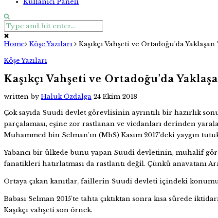
Kullanıcı Paneli
Home
Köşe Yazıları
Kaşıkçı Vahşeti ve Ortadoğu’da Yaklaşan
Köşe Yazıları
Kaşıkçı Vahşeti ve Ortadoğu’da Yaklaş
written by
Haluk Özdalga
24 Ekim 2018
Çok sayıda Suudi devlet görevlisinin ayrıntılı bir hazırlık s
parçalaması, eşine zor rastlanan ve vicdanları derinden yarala
Muhammed bin Selman’ın (MbS) Kasım 2017’deki yaygın tutukla
Yabancı bir ülkede bunu yapan Suudi devletinin, muhalif gördü
fanatikleri hatırlatması da rastlantı değil. Çünkü anavatanı A
Ortaya çıkan kanıtlar, faillerin Suudi devleti içindeki konumu
Babası Selman 2015’te tahta çıktıktan sonra kısa sürede iktida
Kaşıkçı vahşeti son örnek.