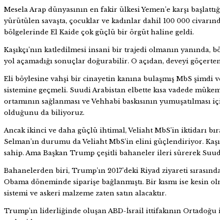
Mesela Arap dünyasının en fakir ülkesi Yemen’e karşı başlattığı
yürütülen savaşta, çocuklar ve kadınlar dahil 100 000 civarın
bölgelerinde El Kaide çok güçlü bir örgüt haline geldi.
Kaşıkçı’nın katledilmesi insani bir trajedi olmanın yanında, 
yol açamadığı sonuçlar doğurabilir. O açıdan, deveyi göçerten 
Eli böylesine vahşi bir cinayetin kanına bulaşmış MbS şimdi ve
sistemine geçmeli. Suudi Arabistan elbette kısa vadede müke
ortamının sağlanması ve Vehhabi baskısının yumuşatılması iç
olduğunu da biliyoruz.
Ancak ikinci ve daha güçlü ihtimal, Veliaht MbS’in iktidarı 
Selman’ın durumu da Veliaht MbS’in elini güçlendiriyor. Kaşı
sahip. Ama Başkan Trump çeşitli bahaneler ileri sürerek Suud
Bahanelerden biri, Trump’ın 2017’deki Riyad ziyareti sırasında
Obama döneminde siparişe bağlanmıştı. Bir kısmı ise kesin ol
sistemi ve askeri malzeme zaten satın alacaktır.
Trump’ın liderliğinde oluşan ABD-İsrail ittifakının Ortadoğu 