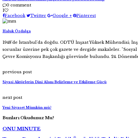
0 comment
1
Facebook
Twitter
Google +
Pinterest
Haluk Özdalga
1948'de İstanbul'da doğdu. ODTÜ İnşaat Yüksek Mühendisi; İnşaat
sorunlar üzerine pek çok gazete ve dergide makaleler. "Sosya
Çevre Komisyonu Başkanlığı görevinde bulundu. 24. Dönemde
previous post
Siyasi Aktörlerin Dini Alanı Belirleme ve Etkileme Gücü
next post
Yeni Siyaset Mümkün mü?
Bunları Okudunuz Mu?
ONU MINUTE