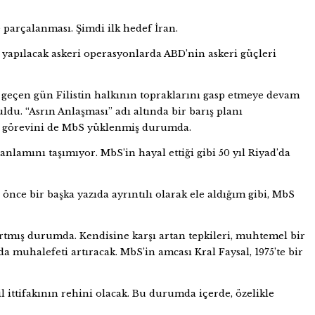
se parçalanması. Şimdi ilk hedef İran.
 yapılacak askeri operasyonlarda ABD’nin askeri güçleri
er geçen gün Filistin halkının topraklarını gasp etmeye devam
du. “Asrın Anlaşması” adı altında bir barış planı
irme görevini de MbS yüklenmiş durumda.
nlamını taşımıyor. MbS’in hayal ettiği gibi 50 yıl Riyad’da
nce bir başka yazıda ayrıntılı olarak ele aldığım gibi, MbS
artmış durumda. Kendisine karşı artan tepkileri, muhtemel bir
a muhalefeti artıracak. MbS’in amcası Kral Faysal, 1975’te bir
 ittifakının rehini olacak. Bu durumda içerde, özelikle