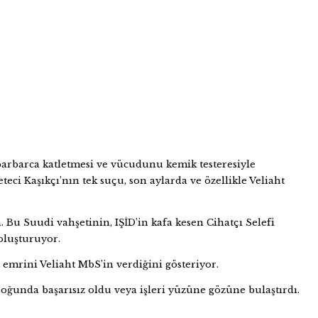
 barbarca katletmesi ve vücudunu kemik testeresiyle
eci Kaşıkçı’nın tek suçu, son aylarda ve özellikle Veliaht
 Bu Suudi vahşetinin, IŞİD’in kafa kesen Cihatçı Selefi
 oluşturuyor.
t emrini Veliaht MbS’in verdiğini gösteriyor.
çoğunda başarısız oldu veya işleri yüzüne gözüne bulaştırdı.