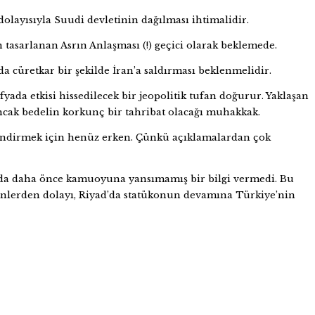
dolayısıyla Suudi devletinin dağılması ihtimalidir.
n tasarlanan Asrın Anlaşması (!) geçici olarak beklemede.
da cüretkar bir şekilde İran’a saldırması beklenmelidir.
ada etkisi hissedilecek bir jeopolitik tufan doğurur. Yaklaşan
Ancak bedelin korkunç bir tahribat olacağı muhakkak.
rlendirmek için henüz erken. Çünkü açıklamalardan çok
da daha önce kamuoyuna yansımamış bir bilgi vermedi. Bu
denlerden dolayı, Riyad’da statükonun devamına Türkiye’nin