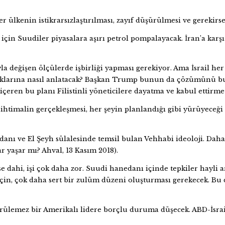
 her ülkenin istikrarsızlaştırılması, zayıf düşürülmesi ve gerekir
in Suudiler piyasalara aşırı petrol pompalayacak. İran’a karşı
ıyla değişen ölçülerde işbirliği yapması gerekiyor. Ama İsrail h
 halklarına nasıl anlatacak? Başkan Trump bunun da çözümünü bul
rı içeren bu planı Filistinli yöneticilere dayatma ve kabul ett
htimalin gerçekleşmesi, her şeyin planlandığı gibi yürüyeceği a
nı ve El Şeyh sülalesinde temsil bulan Vehhabi ideoloji. Daha ö
r yaşar mı? Ahval, 13 Kasım 2018).
e dahi, işi çok daha zor. Suudi hanedanı içinde tepkiler hayli 
için, çok daha sert bir zulüm düzeni oluşturması gerekecek. Bu d
rülemez bir Amerikalı lidere borçlu duruma düşecek. ABD-İsrail