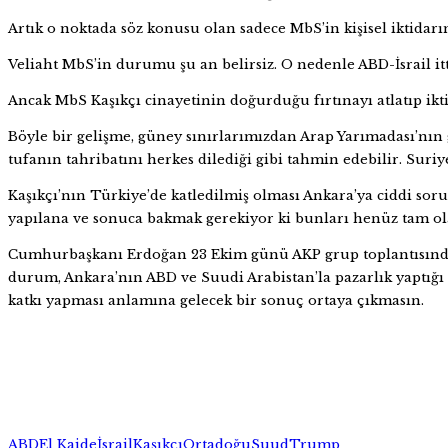
Artık o noktada söz konusu olan sadece MbS’in kişisel iktidarı
Veliaht MbS’in durumu şu an belirsiz. O nedenle ABD-İsrail itti
Ancak MbS Kaşıkçı cinayetinin doğurduğu fırtınayı atlatıp ikti
Böyle bir gelişme, güney sınırlarımızdan Arap Yarımadası’nın g
tufanın tahribatını herkes dilediği gibi tahmin edebilir. Sur
Kaşıkçı’nın Türkiye’de katledilmiş olması Ankara’ya ciddi s
yapılana ve sonuca bakmak gerekiyor ki bunları henüz tam ol
Cumhurbaşkanı Erdoğan 23 Ekim günü AKP grup toplantısında
durum, Ankara’nın ABD ve Suudi Arabistan’la pazarlık yaptığı
katkı yapması anlamına gelecek bir sonuç ortaya çıkmasın.
ABD
El Kaide
İsrail
Kaşıkçı
Ortadoğu
Suud
Trump