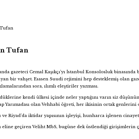
 Tufan
an Tufan
onunda gazeteci Cemal Kaşıkçı’yı İstanbul Konsolosluk binasında
yan bir vahşet. Esasen Suudi rejimini hep desteklemiş olan gazet
malarından sora, ılımlı eleştiriler yazması.
klerine kendi ülkesi içinde neler yaptığını varın siz düşünün.
rap Yarımadası olan Vehhabi öğreti, her ikisinin ortak genlerini
 ve Riyad’da iktidar yapısının işleyişi, hunharca işlenen cinaye
rı eline geçiren Veliht MbS, bugüne dek üstlendiği girişimlerin 