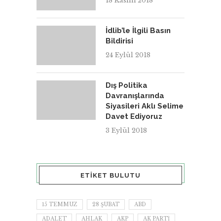
18 Kasım 2018
İdlib’le İlgili Basın
Bildirisi
24 Eylül 2018
Dış Politika
Davranışlarında
Siyasileri Aklı Selime
Davet Ediyoruz
3 Eylül 2018
ETIKET BULUTU
15 TEMMUZ
28 ŞUBAT
ABD
ADALET
AHLAK
AKP
AK PARTI