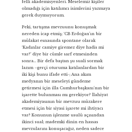
felli akademisyenleri. Meselemiz kişiler
olmadığı için katılımcı isimlerini yazmaya
gerek duymuyorum.
Peki, tartışma mevzuunu konuşmak
nereden icap etmiş; ‘CB Erdoğan’ın bir
mülakat esnasında spontane olarak
‘Kadınlar camiye giremez diye hadis mi
var?’ diye bir cümle sarf etmesinden
sonra… Bir defa baştan şu suali sormak
lazım –gerçi oturuma katılanlardan bir
iki kişi bunu ifade etti-; Ana akım
medyanın bir meseleyi gündeme
getirmesi için illa Cumhurbaşkanı’nın bir
işarette bulunması mı gerekiyor? İlahiyat
akademiyasının bir mevzuu müzakere
etmesi için bir siyasi işarete mi ihtiyacı
var? Konunun işlenme usulü açısından
ikinci sual; mademki dinin en hassas
mevzularını konuşacağız, neden sadece