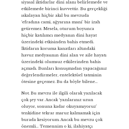
siyasal iktidarlar dini alanı belirlemede ve
etkilemede birinci kuvvettir. Bu gerçekliği
ıskalayan hiçbir akıl bu mevzuda
‘efradına cami, ağyarına mani’ bir izah
getiremez. Mesela, oturum boyunca
hiçbir katılımcı medyanın dini hayat
üzerindeki etkisinden bahis etmedi.
İktidarın koruma kanatları altındaki
havuz medyasının dini alan ve aile hayatı
üzerindeki olumsuz etkilerinden bahis
açmadı. Bunları konuşmadan yapacağınız
değerlendirmeler, entelektüel tatminin
ötesine geçemez. Bu da böyle bilene…
Not. Bu mevzu ile ilgili olarak yazılacak
çok şey var. Ancak ‘yazılarınız uzun
oluyor, sonuna kadar okuyamıyoruz’
tenkidine tekrar maruz kalmamak için
burada kesiyorum. Ancak bu mevzu çok
önemli… Temennim o ki, ilahiyatçı