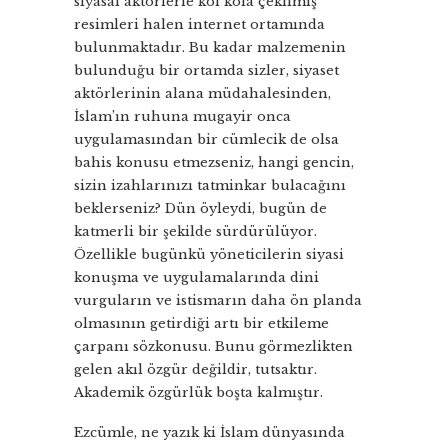
siyasal aktörlerle kol kola çekilmiş
resimleri halen internet ortamında
bulunmaktadır. Bu kadar malzemenin
bulunduğu bir ortamda sizler, siyaset
aktörlerinin alana müdahalesinden,
İslam’ın ruhuna mugayir onca
uygulamasından bir cümlecik de olsa
bahis konusu etmezseniz, hangi gencin,
sizin izahlarınızı tatminkar bulacağını
beklerseniz? Dün öyleydi, bugün de
katmerli bir şekilde sürdürülüyor.
Özellikle bugünkü yöneticilerin siyasi
konuşma ve uygulamalarında dini
vurguların ve istismarın daha ön planda
olmasının getirdiği artı bir etkileme
çarpanı sözkonusu. Bunu görmezlikten
gelen akıl özgür değildir, tutsaktır.
Akademik özgürlük boşta kalmıştır.
Ezcümle, ne yazık ki İslam dünyasında