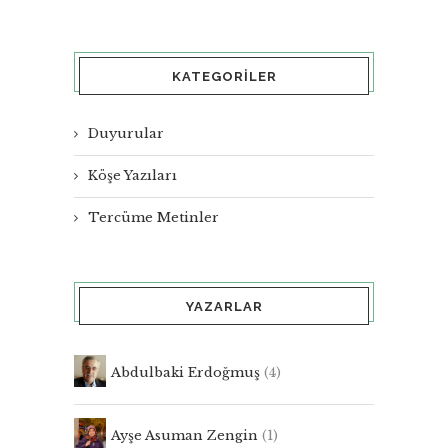
KATEGORILER
Duyurular
Köşe Yazıları
Tercüme Metinler
YAZARLAR
Abdulbaki Erdoğmuş
(4)
Ayşe Asuman Zengin
(1)