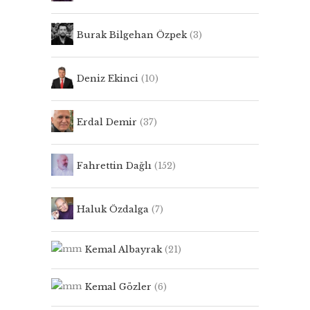
Burak Bilgehan Özpek
(3)
Deniz Ekinci
(10)
Erdal Demir
(37)
Fahrettin Dağlı
(152)
Haluk Özdalga
(7)
Kemal Albayrak
(21)
Kemal Gözler
(6)