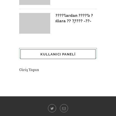
????’lardan ????’lı ?
ıllara ?? ?̧???? -??-
KULLANICI PANELI
Giriş Yapın