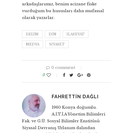
arkadaşlarımız, benim acizane fiske
vurduğum bu hususları daha mufassal
olarak yazarlar.
DEIZM
DIN
ILAHIYAT
MEDYA
SIYASET
0 comment
0
FAHRETTIN DAĞLI
1960 Konya doğumlu.
A.İ.T.İ.A Yönetim Bilimleri
Fak. ve G.Ü. Sosyal Bilimler Enstitüsü
Siyasal Davranış Uzlanım dalından