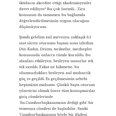
iktidarın akredite ettiği akademisyenler
davet ediliyor? Bu çok önemli… Zira
konunun da tamamen bu bağlamda
değerlendirilmesinin uygun olacağını
düşünüyorum.
Şimdi gelelim asıl mevzuya; yaklaşık 3,5
saat süren oturumu baştan sona izledim.
Din-Kadın, Deizm, tarikatlar, mezhepler
konusunda onlarca cümle kuruldu. Bu
alanları etkileyen, besleyen unsurlar tek
tek sayıldı. Fakat ne hikmetse, bu
olumsuzlukları besleyen asıl muharrik
güç es geçildi. Es geçilmesinin sebebi
hepimizin malumu. Çünkü başta oturum
yöneticisi olmak üzere tüm konuşmacılar
giriş cümlelerinde
‘Sn.Cumhurbaşkanımızın dediği gibi’ bir
temenna cümlesi ile başladılar. Sanki
‘Cumhurbaşkanının böyle bir ifadesi