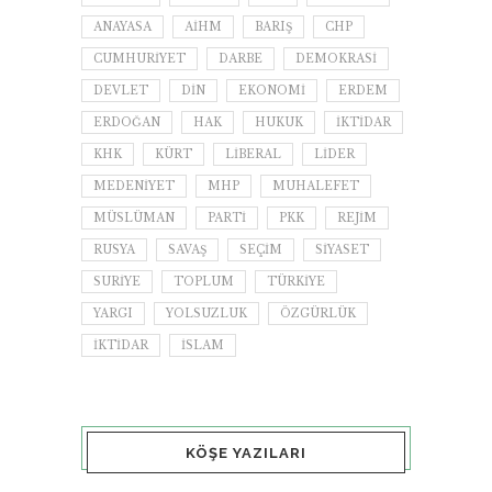
ANAYASA
AİHM
BARIŞ
CHP
CUMHURIYET
DARBE
DEMOKRASI
DEVLET
DIN
EKONOMI
ERDEM
ERDOĞAN
HAK
HUKUK
IKTIDAR
KHK
KÜRT
LIBERAL
LIDER
MEDENIYET
MHP
MUHALEFET
MÜSLÜMAN
PARTI
PKK
REJIM
RUSYA
SAVAŞ
SEÇIM
SIYASET
SURIYE
TOPLUM
TÜRKIYE
YARGI
YOLSUZLUK
ÖZGÜRLÜK
İKTIDAR
İSLAM
KÖŞE YAZILARI