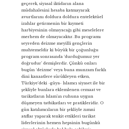
geçerek, siyasal iktidarın alana
müdahalesini hesaba katmayarak
avurtlarını doldura doldura entelektüel
izahlar getirmenin bir kıymeti
harbiyesinin olmayacağı gibi meselelere
merhem de olmayacaktır. Bu programı
seyreden deizme meyilli gençlerin
muhtemeldir ki büyük bir çoğunluğu
program sonrasında ‘durduğumuz yer
doğrudur’ demişlerdir. Çünkü onları
bugün ‘deizme’ veya buna munzam farklı
dini kanaatlere sürükleyen etken,
Türkiye’deki -güya- İslamcı siyaset ile bir
şekliyle bunlara eklemlenen cemaat ve
tarikatların İslam’ın ruhuna uygun
düşmeyen tatbikatları ve pratikleridir. O
gün katılımcıların bir şekliyle zımni
atıflar yaparak tenkit ettikleri tarikat
liderlerinin hemen hepsinin bugünkü