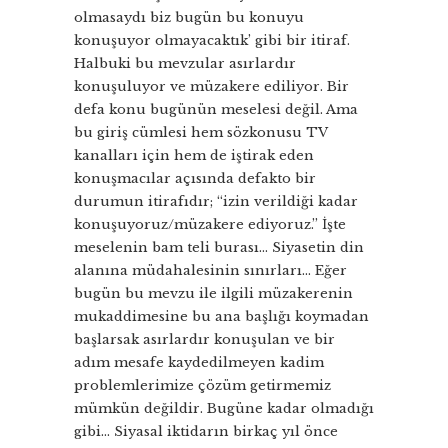
olmasaydı biz bugün bu konuyu
konuşuyor olmayacaktık’ gibi bir itiraf.
Halbuki bu mevzular asırlardır
konuşuluyor ve müzakere ediliyor. Bir
defa konu bugünün meselesi değil. Ama
bu giriş cümlesi hem sözkonusu TV
kanalları için hem de iştirak eden
konuşmacılar açısında defakto bir
durumun itirafıdır; “izin verildiği kadar
konuşuyoruz/müzakere ediyoruz.” İşte
meselenin bam teli burası… Siyasetin din
alanına müdahalesinin sınırları… Eğer
bugün bu mevzu ile ilgili müzakerenin
mukaddimesine bu ana başlığı koymadan
başlarsak asırlardır konuşulan ve bir
adım mesafe kaydedilmeyen kadim
problemlerimize çözüm getirmemiz
mümkün değildir. Bugüne kadar olmadığı
gibi… Siyasal iktidarın birkaç yıl önce