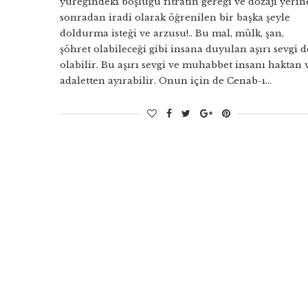
yüreğindeki boşluğu fıtratın gereği ve dozajı yerin
sonradan iradi olarak öğrenilen bir başka şeyle
doldurma isteği ve arzusu!.. Bu mal, mülk, şan,
şöhret olabileceği gibi insana duyulan aşırı sevgi d
olabilir. Bu aşırı sevgi ve muhabbet insanı haktan 
adaletten ayırabilir. Onun için de Cenab-ı…