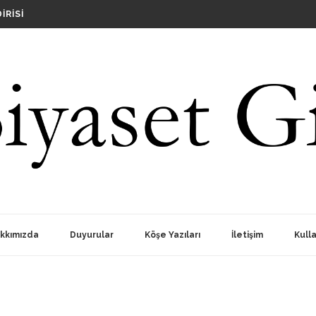
IRISI
RINDA SIYASILERI AKLI SELIME DAVET EDIYORUZ
?
OPLANTISI
kkımızda
Duyurular
Köşe Yazıları
İletişim
Kulla