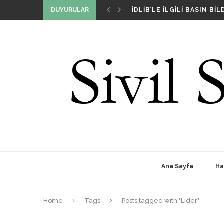
İDLIB’LE İLGILI BASIN BILD
DUYURULAR
DIŞ POLITIKA DAVRANIŞLA
BIZ KIMIZ VE NIÇIN VARIZ
SIVIL SIYASET GIRIŞIMI T
Ana Sayfa
Ha
Home
Tags
Posts tagged with "Lider"