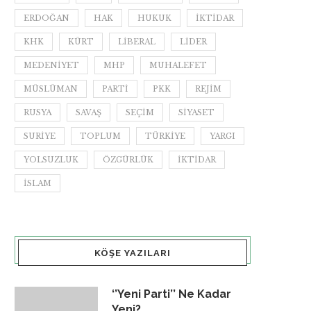
ERDOĞAN
HAK
HUKUK
IKTIDAR
KHK
KÜRT
LIBERAL
LIDER
MEDENIYET
MHP
MUHALEFET
MÜSLÜMAN
PARTI
PKK
REJIM
RUSYA
SAVAŞ
SEÇIM
SIYASET
SURIYE
TOPLUM
TÜRKIYE
YARGI
YOLSUZLUK
ÖZGÜRLÜK
İKTIDAR
İSLAM
KÖŞE YAZILARI
‘’Yeni Parti’’ Ne Kadar
Yeni?