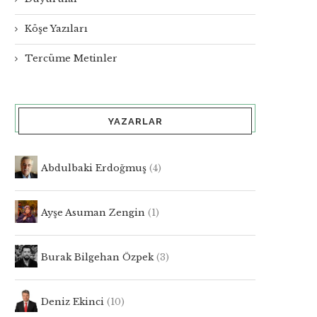
Köşe Yazıları
Tercüme Metinler
YAZARLAR
Abdulbaki Erdoğmuş
(4)
Ayşe Asuman Zengin
(1)
Burak Bilgehan Özpek
(3)
Deniz Ekinci
(10)