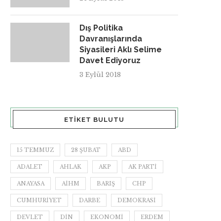
Dış Politika
Davranışlarında
Siyasileri Aklı Selime
Davet Ediyoruz
3 Eylül 2018
ETIKET BULUTU
15 TEMMUZ
28 ŞUBAT
ABD
ADALET
AHLAK
AKP
AK PARTI
ANAYASA
AİHM
BARIŞ
CHP
CUMHURIYET
DARBE
DEMOKRASI
DEVLET
DIN
EKONOMI
ERDEM