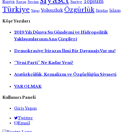
siyaset
Toplum
Rusya
Savaş
Seçim
Suriye
Türkiye
Özgürlük
Yolsuzluk
İslam
İktidar
Yargı
Köşe Yazıları
2019 Yılı Dünya Su Gündemi ve Hidropolitik
Yaklaşımlarının Ana Çizgileri
Demokrasiye İtirazın İlmi Bir Dayanağı Var mı?
‘’Yeni Parti’’ Ne Kadar Yeni?
Atatürkçülük, Kemalizm ve Özgürlüğün Siyaseti
VAR OLMAK
Kullanıcı Paneli
Giriş Yapın
Twitter
Email