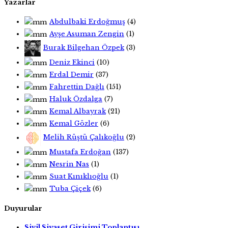
Yazarlar
Abdulbaki Erdoğmuş
(4)
Ayşe Asuman Zengin
(1)
Burak Bilgehan Özpek
(3)
Deniz Ekinci
(10)
Erdal Demir
(37)
Fahrettin Dağlı
(151)
Haluk Özdalga
(7)
Kemal Albayrak
(21)
Kemal Gözler
(6)
Melih Rüştü Çalıkoğlu
(2)
Mustafa Erdoğan
(137)
Nesrin Nas
(1)
Suat Kınıklıoğlu
(1)
Tuba Çiçek
(6)
Duyurular
Sivil Siyaset Girişimi Toplantısı