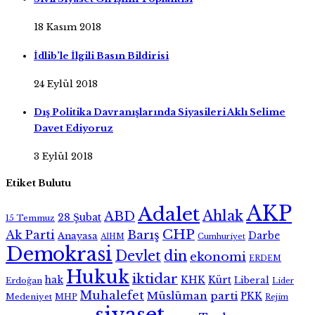
18 Kasım 2018
İdlib’le İlgili Basın Bildirisi
24 Eylül 2018
Dış Politika Davranışlarında Siyasileri Aklı Selime
Davet Ediyoruz
3 Eylül 2018
Etiket Bulutu
AKP
Adalet
Ahlak
ABD
28 Şubat
15 Temmuz
CHP
Ak Parti
Barış
Darbe
Anayasa
AİHM
Cumhuriyet
Demokrasi
Devlet
din
ekonomi
ERDEM
Hukuk
iktidar
hak
KHK
Kürt
Liberal
Erdoğan
Lider
Muhalefet
Müslüman
parti
PKK
Medeniyet
MHP
Rejim