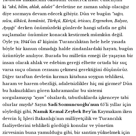
ki
“akıl, bilim, ahlak, adalet”
devletine ne zaman sahip olacağız
diye sormaya devam edecek gibiyiz. Dün ve bugün
“sağcı,
solcu, ülkücü, komünist, Türkçü, Kürtçü, irticacı, Ergenekon, Balyoz,
Ayışığı
” derken önümüzdeki günlerde hangi sıfatla ne gibi
suçlamalar önümüze konacak kestirmek mümkün değil.
Öyle ya; 1944’ün 47 kişinin Turancılıktan hele hele yasada
böyle bir kanun olmadığı halde zindanlardaki hayatı, bugün
üzüntüyle anılıyor. Burada bu milletin emeği ile yaşayan bir
insan olarak ahlak ve edebim gereği elbette ortada bir suç
varsa suçu olanın cezasını çekmesi gerektiğini düşünürüz.
Diğer taraftan devletin kırmızı kitabına soygun tehlikesi,
haram ve harem obezliği, adaletsizlikler hiç mi girmez? Dün
bu haksızlıkları gören kahramanlar bu sistemi
sorgulamayıp
“uyan”
olsalardı, tabutluklarda işkenceye tabi
olurlar mıydı? Sayın
Sadi Somuncuoğlu’nun
65’li yıllar için
söylediği gibi,
Namık Kemal Zeybek Bey’in
Kaymakam iken
devrin İç İşleri Bakanlığı’nın milliyetçilik ve Turancılık
faaliyetlerini tehlikeli gördüğü konular ve yönetim
zirvesinin buna yamulduğu gibi, bir santim yükselmek için