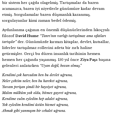
bir sistem her çağda olagelmiş. Tartışmalar da bazen
acımasızca, bazen iyi niyetlerle günümüze kadar devam
etmiş. Sorgulamalar bazen düşmanlık kazanmış,
sorgulayanlar kimi zaman bedel ödemiş.
Aydınlanma çağının en önemli düşünürlerinden İskoçyalı
filozof
David Hume
“Tanrı’nın varlığı tartışılmaz ama sıfatları
tartışılır”
der. Günümüzde kırmızı kitaplar, devlet, kutsallar,
liderler tartışılmaz rollerini adeta bir zırh haline
getirmişler. Gerçi bu düzen insanlık tarihinin hemen
hemen her çağında yaşanmış. 150 yıl önce
Ziya Paş
a başına
gelenleri anlatırken
“Uyan değil, bozan olmuş.”
Kendimi çok harcadım ben bu devlet uğruna,
Neler çektim neler, ben bu hareket uğruna,
Yuvam perişan şimdi bir haysiyet uğruna,
Malım mülküm yok oldu, bitmez gayret uğruna,
Kendime zulm eyledim hep adalet uğruna,
Yok eyledim kendimi üstün hizmet uğruna,
Ahmak gibi yanmışım bir cehalet uğruna.