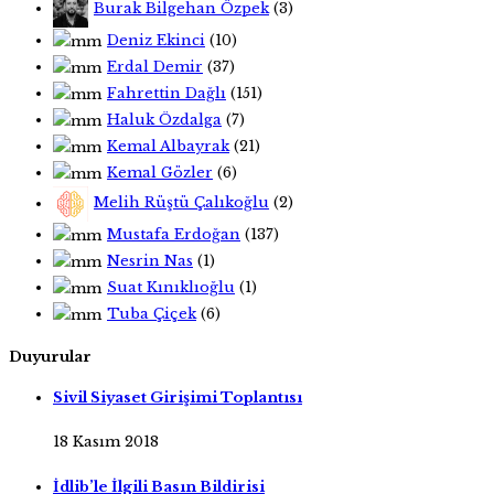
Burak Bilgehan Özpek
(3)
Deniz Ekinci
(10)
Erdal Demir
(37)
Fahrettin Dağlı
(151)
Haluk Özdalga
(7)
Kemal Albayrak
(21)
Kemal Gözler
(6)
Melih Rüştü Çalıkoğlu
(2)
Mustafa Erdoğan
(137)
Nesrin Nas
(1)
Suat Kınıklıoğlu
(1)
Tuba Çiçek
(6)
Duyurular
Sivil Siyaset Girişimi Toplantısı
18 Kasım 2018
İdlib’le İlgili Basın Bildirisi