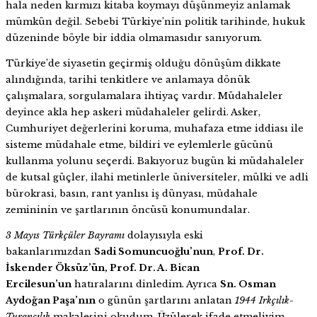
hala neden kırmızı kitaba koymayı düşünmeyiz anlamak
mümkün değil. Sebebi Türkiye’nin politik tarihinde, hukuk
düzeninde böyle bir iddia olmamasıdır sanıyorum.
Türkiye’de siyasetin geçirmiş olduğu dönüşüm dikkate
alındığında, tarihi tenkitlere ve anlamaya dönük
çalışmalara, sorgulamalara ihtiyaç vardır. Müdahaleler
deyince akla hep askeri müdahaleler gelirdi. Asker,
Cumhuriyet değerlerini koruma, muhafaza etme iddiası ile
sisteme müdahale etme, bildiri ve eylemlerle gücünü
kullanma yolunu seçerdi. Bakıyoruz bugün ki müdahaleler
de kutsal güçler, ilahi metinlerle üniversiteler, mülki ve adli
bürokrasi, basın, rant yanlısı iş dünyası, müdahale
zemininin ve şartlarının öncüsü konumundalar.
3 Mayıs Türkçüler Bayramı
dolayısıyla eski
bakanlarımızdan
Sadi Somuncuoğlu’nun
,
Prof. Dr.
İskender Öksüz’ün, Prof. Dr. A. Bican
Ercilesun’un
hatıralarını dinledim. Ayrıca
Sn. Osman
Aydoğan Paşa’nın
o günün şartlarını anlatan
1944 Irkçılık-
Turancılık
makalesini okudum. Üzülerek ifade etmeliyim