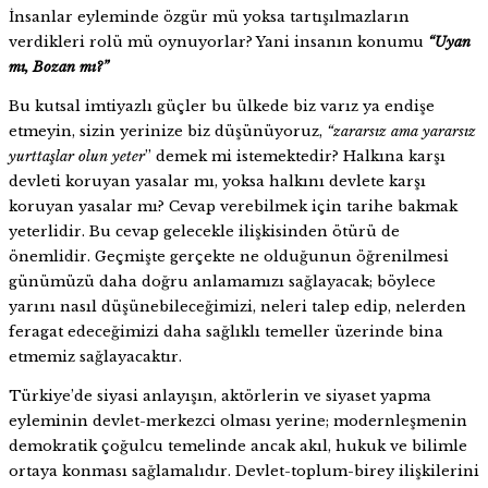
İnsanlar eyleminde özgür mü yoksa tartışılmazların
verdikleri rolü mü oynuyorlar? Yani insanın konumu
“Uyan
mı, Bozan mı?”
Bu kutsal imtiyazlı güçler bu ülkede biz varız ya endişe
etmeyin, sizin yerinize biz düşünüyoruz,
“zararsız ama yararsız
yurttaşlar olun
yeter
” demek mi istemektedir? Halkına karşı
devleti koruyan yasalar mı, yoksa halkını devlete karşı
koruyan yasalar mı? Cevap verebilmek için tarihe bakmak
yeterlidir. Bu cevap gelecekle ilişkisinden ötürü de
önemlidir. Geçmişte gerçekte ne olduğunun öğrenilmesi
günümüzü daha doğru anlamamızı sağlayacak; böylece
yarını nasıl düşünebileceğimizi, neleri talep edip, nelerden
feragat edeceğimizi daha sağlıklı temeller üzerinde bina
etmemiz sağlayacaktır.
Türkiye’de siyasi anlayışın, aktörlerin ve siyaset yapma
eyleminin devlet-merkezci olması yerine; modernleşmenin
demokratik çoğulcu temelinde ancak akıl, hukuk ve bilimle
ortaya konması sağlamalıdır. Devlet-toplum-birey ilişkilerini