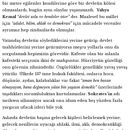
bir metre eğilenler kendilerine göre bir devletin kölesi
olmasalardı, bugün aynı olaylar yaşanmazdı.
Yahya
Kemal
“devlet uslu ve bendeler ister”
der. Maalesef bu millet
için
“adalet, bilim, ahlak ve demokrasi”
için mücadele verenler
ayrımsız hep zindanlarda olmuşlar.
Vatandaş devletin söylediklerini yerine getirip, devlet
taahhütlerini yerine getirmiyorsa meşru yollarla onu da
sorgulamak hepimizin görevidir. Kafeste olan bir aslanla
kafesteki serçenin ikisi de mahpustur. Hürriyetin güzelliği
onu görenin zihnindedir. Özgürlükler genellikle yavaş yavaş
yitirilir. Ülkede 137 tane hukuk fakültesi, onlarca hoca,
düşünür, aydın, kalabalıklar var fakat
“aman ben bozan
olmayayım, bana değmeyen yılan bin yaşasın demekle”
üzerlerinde
taşıdıkları sorumluluktan kurtulamazlar.
Sokrates’in
adı
tarihten silinmiyor ancak onu idam eden beş yüzden fazla
yargıcın ufacık izleri bile yok.
Aslında devletin başına gelecek kişileri belirlemek yerine,
gelecek nesillerin uyacağı ahlaki, ilmi, aklı, demokratikliği