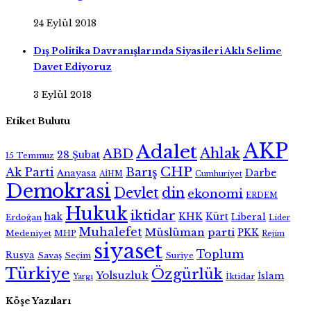
24 Eylül 2018
Dış Politika Davranışlarında Siyasileri Aklı Selime
Davet Ediyoruz
3 Eylül 2018
Etiket Bulutu
AKP
Adalet
Ahlak
ABD
28 Şubat
15 Temmuz
CHP
Ak Parti
Barış
Darbe
Anayasa
AİHM
Cumhuriyet
Demokrasi
Devlet
din
ekonomi
ERDEM
Hukuk
iktidar
hak
KHK
Kürt
Liberal
Erdoğan
Lider
Muhalefet
Müslüman
parti
PKK
Medeniyet
MHP
Rejim
siyaset
Toplum
Rusya
Savaş
Seçim
Suriye
Türkiye
Özgürlük
Yolsuzluk
İslam
İktidar
Yargı
Köşe Yazıları