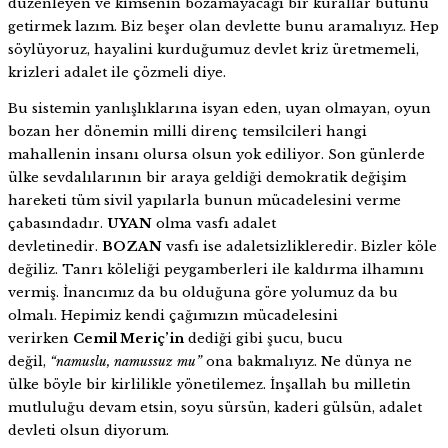
düzenleyen ve kimsenin bozamayacağı bir kurallar bütünü
getirmek lazım. Biz beşer olan devlette bunu aramalıyız. Hep
söylüyoruz, hayalini kurduğumuz devlet kriz üretmemeli,
krizleri adalet ile çözmeli diye.
Bu sistemin yanlışlıklarına isyan eden, uyan olmayan, oyun
bozan her dönemin milli direnç temsilcileri hangi
mahallenin insanı olursa olsun yok ediliyor. Son günlerde
ülke sevdalılarının bir araya geldiği demokratik değişim
hareketi tüm sivil yapılarla bunun mücadelesini verme
çabasındadır.
UYAN
olma vasfı adalet
devletinedir.
BOZAN
vasfı ise adaletsizlikleredir. Bizler köle
değiliz. Tanrı köleliği peygamberleri ile kaldırma ilhamını
vermiş. İnancımız da bu olduğuna göre yolumuz da bu
olmalı. Hepimiz kendi çağımızın mücadelesini
verirken
Cemil Meriç’in
dediği gibi şucu, bucu
değil,
“namuslu, namussuz mu”
ona bakmalıyız. Ne dünya ne
ülke böyle bir kirlilikle yönetilemez. İnşallah bu milletin
mutluluğu devam etsin, soyu sürsün, kaderi gülsün, adalet
devleti olsun diyorum.