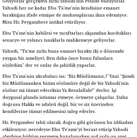
Geliyorlar gerçekten zırhı Yahudi’nin evinde buluyorlar.
Yahudi her ne kadar Ebu Ta’me’nin kendisine emanet
bıraktığını ifade etmişse de muhataplarını ikna edemiyor.
Niza Hz. Peygambere intikal ettiriliyor.
Ebu Ta’me’nin kabilesi ve taraftarları akşamdan kurdukları
senaryo ve yalancı tanıklarla mahkemeye geliyorlar.
Yahudi, “Ta’me zırhı bana emanet bıraktı (ki o dönemde
yaygın bir ameliye). Ben daha önce bunu falanlara
söyledim.” der ve onlar da şahitlik yaparlar.
Ebu Ta’ma’nin akrabaları ise, “Biz Müslümanız..!” Yani “Şimdi
biz Müslümanken bizim sözümüze değil de bir Yahudi’nin
sözüne mi itimat edeceksin Ya Resulallah?” derler. İşi
duygusal planda istismar etmeye, örtmeye çalışırlar. Daha
doğrusu Hakkı ve adaleti değil, biz ve siz üzerinden
kendilerine itimat edilmesini talep ederler.
Hz. Peygamber tabiî olarak, doğru gibi görünen bu iddiadan
etkileniyor; neredeyse Ebu Te’ame’yi beraat ettirip Yahudi
aleyhine hüküm vermeye hazırlanırken ard arda on ayet