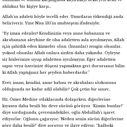
ahlaksız bir kişiye karşı…
Allah’ın adaleti böyle tecelli eder. Umutların tükendiği anda
beliriverir. Yine Nisa 135’in muhteşem ifadesiyle;
“Ey iman edenler! Kendinizin veya anne babanızın ve
akrabanızın aleyhine de olsa adaletten asla ayrılmayın, Allah
için şahitlik eden kimseler olun. (İnsanlar) zengin olsunlar,
yoksul olsunlar Allah onlara sizden daha yakındır. Öyleyse
siz hislerinize uyup adaletten ayrılmayın. Eğer adaletten
sapar veya üzerinize düşeni yapmaktan geri durursanız bilin
ki Allah yaptığınız her şeyden haberdardır.”
Evet, insan, kendisi, anne babası ve akrabaları sözkonusu
olduğunda ne kadar adil olabilir? Çok çetin bir sınav…
Hz. Ömer Medine otlaklarında dolaşırken, diğerlerine
kıyasen daha besili bir deve sürüsü görüyor. ‘Kimin bunlar?’
diye sorduğunda, çevresindekiler, oğlu Abdullah’ı işaret
ediyorlar. Oğlunu çağırıyor; ‘Neden senin sürün diğerlerine
göre daha besili?’ diye soruyor ve ilave ediyor; “halbuki