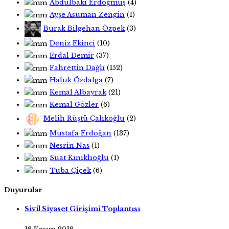
Abdulbaki Erdoğmuş
(4)
Ayşe Asuman Zengin
(1)
Burak Bilgehan Özpek
(3)
Deniz Ekinci
(10)
Erdal Demir
(37)
Fahrettin Dağlı
(152)
Haluk Özdalga
(7)
Kemal Albayrak
(21)
Kemal Gözler
(6)
Melih Rüştü Çalıkoğlu
(2)
Mustafa Erdoğan
(137)
Nesrin Nas
(1)
Suat Kınıklıoğlu
(1)
Tuba Çiçek
(6)
Duyurular
Sivil Siyaset Girişimi Toplantısı