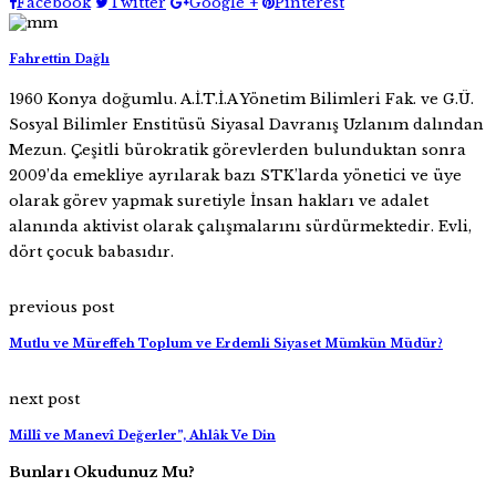
Facebook
Twitter
Google +
Pinterest
Fahrettin Dağlı
1960 Konya doğumlu. A.İ.T.İ.A Yönetim Bilimleri Fak. ve G.Ü.
Sosyal Bilimler Enstitüsü Siyasal Davranış Uzlanım dalından
Mezun. Çeşitli bürokratik görevlerden bulunduktan sonra
2009’da emekliye ayrılarak bazı STK’larda yönetici ve üye
olarak görev yapmak suretiyle İnsan hakları ve adalet
alanında aktivist olarak çalışmalarını sürdürmektedir. Evli,
dört çocuk babasıdır.
previous post
Mutlu ve Müreffeh Toplum ve Erdemli Siyaset Mümkün Müdür?
next post
Millî ve Manevî Değerler”, Ahlâk Ve Din
Bunları Okudunuz Mu?