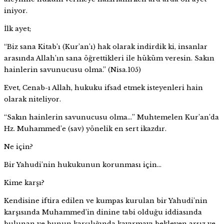
iniyor.
İlk ayet;
“Biz sana Kitab’ı (Kur’an’ı) hak olarak indirdik ki, insanlar
arasında Allah’ın sana öğrettikleri ile hüküm veresin. Sakın
hainlerin savunucusu olma.” (Nisa.105)
Evet, Cenab-ı Allah, hukuku ifsad etmek isteyenleri hain
olarak niteliyor.
“Sakın hainlerin savunucusu olma…” Muhtemelen Kur’an’da
Hz. Muhammed’e (sav) yönelik en sert ikazdır.
Ne için?
Bir Yahudi’nin hukukunun korunması için…
Kime karşı?
Kendisine iftira edilen ve kumpas kurulan bir Yahudi’nin
karşısında Muhammed’in dinine tabi olduğu iddiasında
bulunan ve bunun karşılığında kayırmayı bekleyen arsız ve