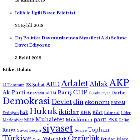
18 Kasım 2018
İdlib’le İlgili Basın Bildirisi
24 Eylül 2018
Dış Politika Davranışlarında Siyasileri Aklı Selime
Davet Ediyoruz
3 Eylül 2018
Etiket Bulutu
AKP
Adalet
Ahlak
ABD
28 Şubat
15 Temmuz
CHP
Ak Parti
Barış
Darbe
Anayasa
AİHM
Cumhuriyet
Demokrasi
Devlet
din
ekonomi
ERDEM
Hukuk
iktidar
hak
KHK
Kürt
Liberal
Erdoğan
Lider
Muhalefet
parti
Müslüman
PKK
Medeniyet
MHP
Rejim
siyaset
Toplum
Rusya
Savaş
Seçim
Suriye
Türkiye
Özgürlük
Yolsuzluk
İktidar
İslam
Yargı