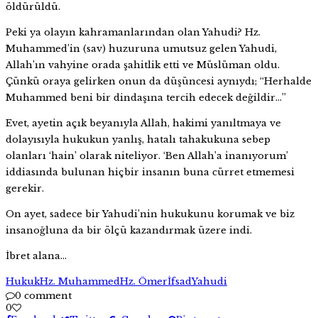
öldürüldü.
Peki ya olayın kahramanlarından olan Yahudi? Hz.
Muhammed’in (sav) huzuruna umutsuz gelen Yahudi,
Allah’ın vahyine orada şahitlik etti ve Müslüman oldu.
Çünkü oraya gelirken onun da düşüncesi aynıydı; “Herhalde
Muhammed beni bir dindaşına tercih edecek değildir…”
Evet, ayetin açık beyanıyla Allah, hakimi yanıltmaya ve
dolayısıyla hukukun yanlış, hatalı tahakukuna sebep
olanları ‘hain’ olarak niteliyor. ‘Ben Allah’a inanıyorum’
iddiasında bulunan hiçbir insanın buna cürret etmemesi
gerekir.
On ayet, sadece bir Yahudi’nin hukukunu korumak ve biz
insanoğluna da bir ölçü kazandırmak üzere indi.
İbret alana…
Hukuk
Hz. Muhammed
Hz. Ömer
İfsad
Yahudi
0 comment
0