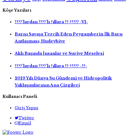
Köşe Yazıları
????’lardan ????’lı ?ıllara ?? ?̧???? -VI-
Barışı Savaşa Tercih Eden Peygamberin İlk Barış
Antlaşması; Hudeybiye
Aklı Başında İnsanlar ve Suriye Meselesi
????’lardan ????’lı ?ıllara ?? ?̧???? -??-
2019 Yılı Dünya Su Gündemi ve Hidropolitik
Yaklaşımlarının Ana Çizgileri
Kullanıcı Paneli
Giriş Yapın
Twitter
Email