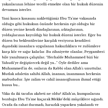
yakınlarının lehine tecelli etmekte olan bir hukuk düzenin
devamını isterler.
Yani kısaca kıssasını naklettiğimiz Ebu Ta’me vakasında
olduğu gibi hukukun önünde herkesin eşit olduğu bir
düzen yerine kendi dindaşlarının, ırktaşlarının,
yoldaşlarının kayrıldığı bir hukuk düzeni isterler. Eğer bu
düzen bu beklentilerine karşılık veriyorsa kendileri
dışındaki insanlara uygulanan haksızlıklara ve zulümlere
karşı kör ve sağır kalırlar. Bu zihniyette olanlar, Peygamberi
bile yanıltmaya çalıştılar; “Herhalde Muhammed bizi bir
Yahudi’ye değiştirecek değil ya…” Öyle dediler ama
Muhammed’in de, onların da Rabbi olan Allah’ı unuttular.
Mutlak adaletin sahibi Allah, inansın, inanmasın herkesin
mabududur. İşte zalim ve cahil insanoğlunun ihmal ettiği
husus bu…
Vâka da iki tarafın akıbeti ne oldu? Allah’ın, kumpaslarını
bozduğu Ebu Ta’me kaçarak Mekke’deki müşriklere sığındı.
Orada da rahat durmadı, hırsızlık yaparken yakalandı ve