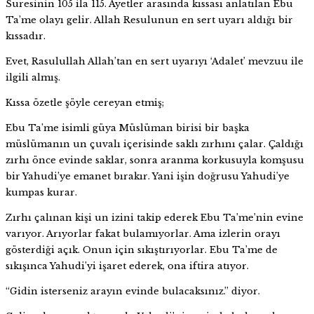
Suresinin 105 ila 115. Ayetler arasında kıssası anlatılan Ebu
Ta’me olayı gelir. Allah Resulunun en sert uyarı aldığı bir
kıssadır.
Evet, Rasulullah Allah’tan en sert uyarıyı ‘Adalet’ mevzuu ile
ilgili almış.
Kıssa özetle şöyle cereyan etmiş;
Ebu Ta’me isimli güya Müslüman birisi bir başka
müslümanın un çuvalı içerisinde saklı zırhını çalar. Çaldığı
zırhı önce evinde saklar, sonra aranma korkusuyla komşusu
bir Yahudi’ye emanet bırakır. Yani işin doğrusu Yahudi’ye
kumpas kurar.
Zırhı çalınan kişi un izini takip ederek Ebu Ta’me’nin evine
varıyor. Arıyorlar fakat bulamıyorlar. Ama izlerin orayı
gösterdiği açık. Onun için sıkıştırıyorlar. Ebu Ta’me de
sıkışınca Yahudi’yi işaret ederek, ona iftira atıyor.
“Gidin isterseniz arayın evinde bulacaksınız.” diyor.