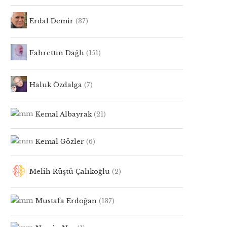
Erdal Demir
(37)
Fahrettin Dağlı
(151)
Haluk Özdalga
(7)
Kemal Albayrak
(21)
Kemal Gözler
(6)
Melih Rüştü Çalıkoğlu
(2)
Mustafa Erdoğan
(137)