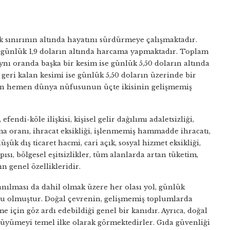
 sınırının altında hayatını sürdürmeye çalışmaktadır.
m günlük 1,9 doların altında harcama yapmaktadır. Toplam
ynı oranda başka bir kesim ise günlük 5,50 doların altında
ri kalan kesimi ise günlük 5,50 doların üzerinde bir
men hemen dünya nüfusunun üçte ikisinin gelişmemiş
endi-köle ilişkisi, kişisel gelir dağılımı adaletsizliği,
ma oranı, ihracat eksikliği, işlenmemiş hammadde ihracatı,
şük dış ticaret hacmi, cari açık, sosyal hizmet eksikliği,
ısı, bölgesel eşitsizlikler, tüm alanlarda artan tüketim,
 genel özellikleridir.
nılması da dahil olmak üzere her olası yol, günlük
lu olmuştur. Doğal çevrenin, gelişmemiş toplumlarda
için göz ardı edebildiği genel bir kanıdır. Ayrıca, doğal
üyümeyi temel ilke olarak görmektedirler. Gıda güvenliği