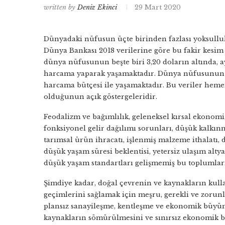
written by
Deniz Ekinci
29 Mart 2020
Dünyadaki nüfusun üçte birinden fazlası yoksulluk
Dünya Bankası 2018 verilerine göre bu fakir kesi
dünya nüfusunun beşte biri 3,20 doların altında, a
harcama yaparak yaşamaktadır. Dünya nüfusunun ge
harcama bütçesi ile yaşamaktadır. Bu veriler he
olduğunun açık göstergeleridir.
Feodalizm ve bağımlılık, geleneksel kırsal ekonomi, ef
fonksiyonel gelir dağılımı sorunları, düşük kalkın
tarımsal ürün ihracatı, işlenmiş malzeme ithalatı, dü
düşük yaşam süresi beklentisi, yetersiz ulaşım altyap
düşük yaşam standartları gelişmemiş bu toplumların
Şimdiye kadar, doğal çevrenin ve kaynakların kulla
geçimlerini sağlamak için meşru, gerekli ve zorun
plansız sanayileşme, kentleşme ve ekonomik büyüme 
kaynakların sömürülmesini ve sınırsız ekonomik b