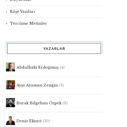
Köşe Yazıları
Tercüme Metinler
YAZARLAR
Abdulbaki Erdoğmuş
(4)
Ayşe Asuman Zengin
(1)
Burak Bilgehan Özpek
(3)
Deniz Ekinci
(10)