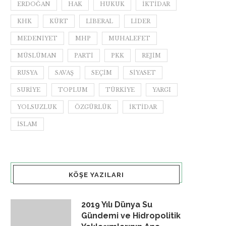
ERDOĞAN
HAK
HUKUK
IKTIDAR
KHK
KÜRT
LIBERAL
LIDER
MEDENIYET
MHP
MUHALEFET
MÜSLÜMAN
PARTI
PKK
REJIM
RUSYA
SAVAŞ
SEÇIM
SIYASET
SURIYE
TOPLUM
TÜRKIYE
YARGI
YOLSUZLUK
ÖZGÜRLÜK
İKTIDAR
İSLAM
KÖŞE YAZILARI
2019 Yılı Dünya Su
Gündemi ve Hidropolitik