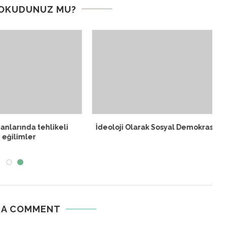
 OKUDUNUZ MU?
nlarında tehlikeli
İdeoloji Olarak Sosyal Demokrasi
eğilimler
 A COMMENT