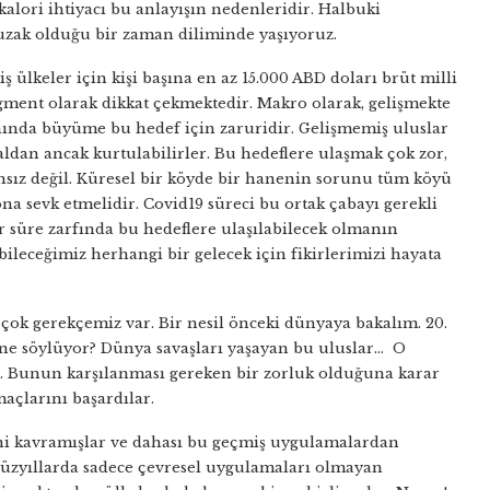
kalori ihtiyacı bu anlayışın nedenleridir. Halbuki
uzak olduğu bir zaman diliminde yaşıyoruz.
ş ülkeler için kişi başına en az 15.000 ABD doları brüt milli
ment olarak dikkat çekmektedir. Makro olarak, gelişmekte
ranında büyüme bu hedef için zaruridir. Gelişmemiş uluslar
ldan ancak kurtulabilirler. Bu hedeflere ulaşmak çok zor,
nsız değil. Küresel bir köyde bir hanenin sorunu tüm köyü
ona sevk etmelidir. Covid19 süreci bu ortak çabayı gerekli
 süre zarfında bu hedeflere ulaşılabilecek olmanın
bileceğimiz herhangi bir gelecek için fikirlerimizi hayata
çok gerekçemiz var. Bir nesil önceki dünyaya bakalım. 20.
e ne söylüyor? Dünya savaşları yaşayan bu uluslar… O
i. Bunun karşılanması gereken bir zorluk olduğuna karar
açlarını başardılar.
ini kavramışlar ve dahası bu geçmiş uygulamalardan
 yüzyıllarda sadece çevresel uygulamaları olmayan