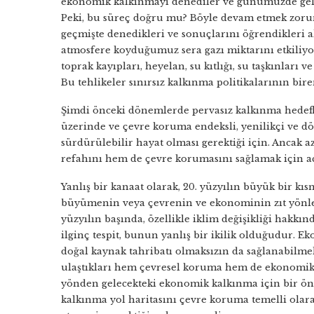
ekonomik kalkınmayı denediler ve günümüzde gelişm
Peki, bu süreç doğru mu? Böyle devam etmek zorund
geçmişte denedikleri ve sonuçlarını öğrendikleri a
atmosfere koyduğumuz sera gazı miktarını etkiliyor.
toprak kayıpları, heyelan, su kıtlığı, su taşkınları 
Bu tehlikeler sınırsız kalkınma politikalarının bir
Şimdi önceki dönemlerde pervasız kalkınma hedefl
üzerinde ve çevre koruma endeksli, yenilikçi ve d
sürdürülebilir hayat olması gerektiği için. Ancak 
refahını hem de çevre korumasını sağlamak için aci
Yanlış bir kanaat olarak, 20. yüzyılın büyük bir kı
büyümenin veya çevrenin ve ekonominin zıt yönler
yüzyılın başında, özellikle iklim değişikliği hakkı
ilginç tespit, bunun yanlış bir ikilik olduğudur.
doğal kaynak tahribatı olmaksızın da sağlanabilmekt
ulaştıkları hem çevresel koruma hem de ekonomik 
yönden gelecekteki ekonomik kalkınma için bir önk
kalkınma yol haritasını çevre koruma temelli olar