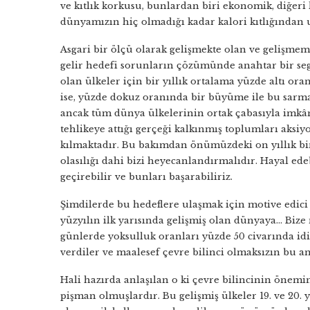
ve kıtlık korkusu, bunlardan biri ekonomik, diğeri 
dünyamızın hiç olmadığı kadar kalori kıtlığından 
Asgari bir ölçü olarak gelişmekte olan ve gelişmemi
gelir hedefi sorunların çözümünde anahtar bir seg
olan ülkeler için bir yıllık ortalama yüzde altı o
ise, yüzde dokuz oranında bir büyüme ile bu sarma
ancak tüm dünya ülkelerinin ortak çabasıyla imkâ
tehlikeye attığı gerçeği kalkınmış toplumları aksiy
kılmaktadır. Bu bakımdan önümüzdeki on yıllık bir
olasılığı dahi bizi heyecanlandırmalıdır. Hayal ede
geçirebilir ve bunları başarabiliriz.
Şimdilerde bu hedeflere ulaşmak için motive edici 
yüzyılın ilk yarısında gelişmiş olan dünyaya… Biz
günlerde yoksulluk oranları yüzde 50 civarında id
verdiler ve maalesef çevre bilinci olmaksızın bu am
Hali hazırda anlaşılan o ki çevre bilincinin önem
pişman olmuşlardır. Bu gelişmiş ülkeler 19. ve 20.