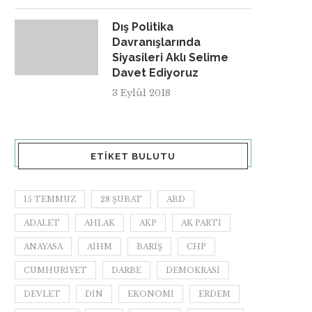
Dış Politika
Davranışlarında
Siyasileri Aklı Selime
Davet Ediyoruz
3 Eylül 2018
ETIKET BULUTU
15 TEMMUZ
28 ŞUBAT
ABD
ADALET
AHLAK
AKP
AK PARTI
ANAYASA
AİHM
BARIŞ
CHP
CUMHURIYET
DARBE
DEMOKRASI
DEVLET
DIN
EKONOMI
ERDEM