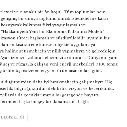
rleyici ve olanaklı bir ön koşul. Tüm toplumlar hem
gelişmiş bir dünya toplumu olmak istediklerine karar
 koruyarak kalkınma fikri yaygınlaşmalı ve
da “Hakkaniyetli Yeni bir Ekonomik Kalkınma Modeli”
nizasyon süreci başlamalı ve sürdürülebilir uyumlu bir
lan en kısa sürede küresel ölçekte uygulamaya
a haline getirmek için yenilik yapmalıyız. Ve gelecek için,
Ayak izimizi azaltarak el izimizi arttırarak… Dünyanın yanı
Güneş ve rüzgarla çalışan yeni enerji merkezleri, %100 temiz
nüştürülmüş malzemeler, yeni ürün tasarımları gibi…
ulduğumuzdan daha iyi bırakmak için çalışmalıyız. Hiç
serlik, bilgi ağı, sürdürülebilirlik, vizyon ve beceriklilik…
zyıllarda da çocuklarımızın bu gezegende hayatta
izlerinden başka bir şey bırakmamasına bağlı.
 DEĞIŞIKLIĞI