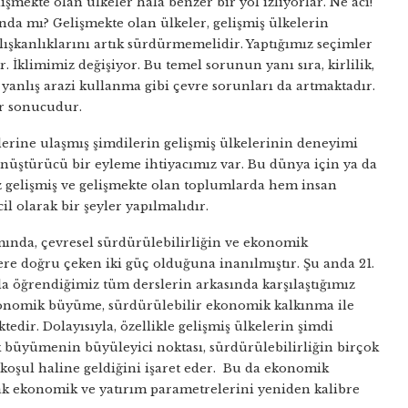
ekte olan ülkeler hala benzer bir yol izliyorlar. Ne acı!
a mı? Gelişmekte olan ülkeler, gelişmiş ülkelerin
lışkanlıklarını artık sürdürmemelidir. Yaptığımız seçimler
 İklimimiz değişiyor. Bu temel sorunun yanı sıra, kirlilik,
ve yanlış arazi kullanma gibi çevre sorunları da artmaktadır.
er sonucudur.
erine ulaşmış şimdilerin gelişmiş ülkelerinin deneyimi
önüştürücü bir eyleme ihtiyacımız var. Bu dünya için ya da
az gelişmiş ve gelişmekte olan toplumlarda hem insan
l olarak bir şeyler yapılmalıdır.
smında, çevresel sürdürülebilirliğin ve ekonomik
e doğru çeken iki güç olduğuna inanılmıştır. Şu anda 21.
nda öğrendiğimiz tüm derslerin arkasında karşılaştığımız
 Ekonomik büyüme, sürdürülebilir ekonomik kalkınma ile
edir. Dolayısıyla, özellikle gelişmiş ülkelerin şimdi
büyümenin büyüleyici noktası, sürdürülebilirliğin birçok
oşul haline geldiğini işaret eder. Bu da ekonomik
ak ekonomik ve yatırım parametrelerini yeniden kalibre