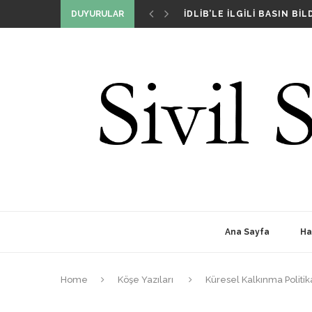
İDLIB’LE İLGILI BASIN BILD
DUYURULAR
DIŞ POLITIKA DAVRANIŞLA
BIZ KIMIZ VE NIÇIN VARIZ
SIVIL SIYASET GIRIŞIMI T
Ana Sayfa
Ha
Home
Köşe Yazıları
Küresel Kalkınma Polit