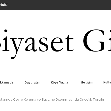
IRISI
RINDA SIYASILERI AKLI SELIME DAVET EDIYORUZ
?
OPLANTISI
kkımızda
Duyurular
Köşe Yazıları
İletişim
Kulla
ikalarında Çevre Koruma ve Büyüme Dilemmasında Öncelik Tercihi