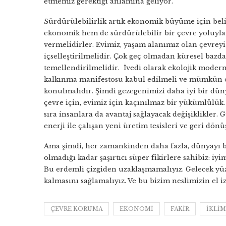
etmemiz gerektiği anlamına geliyor.
Sürdürülebilirlik artık ekonomik büyüme için beli
ekonomik hem de sürdürülebilir bir çevre yoluyla 
vermelidirler. Evimiz, yaşam alanımız olan çevreyi
içselleştirilmelidir. Çok geç olmadan küresel baz
temellendirilmelidir. İvedi olarak ekolojik moder
kalkınma manifestosu kabul edilmeli ve mümkün o
konulmalıdır. Şimdi gezegenimizi daha iyi bir düny
çevre için, evimiz için kaçınılmaz bir yükümlülük. 
sıra insanlara da avantaj sağlayacak değişiklikler. 
enerji ile çalışan yeni üretim tesisleri ve geri dö
Ama şimdi, her zamankinden daha fazla, dünyayı b
olmadığı kadar şaşırtıcı süper fikirlere sahibiz: iyim
Bu erdemli çizgiden uzaklaşmamalıyız. Gelecek yü
kalmasını sağlamalıyız. Ve bu bizim neslimizin el 
ÇEVRE KORUMA
EKONOMI
FAKIR
İKLIM