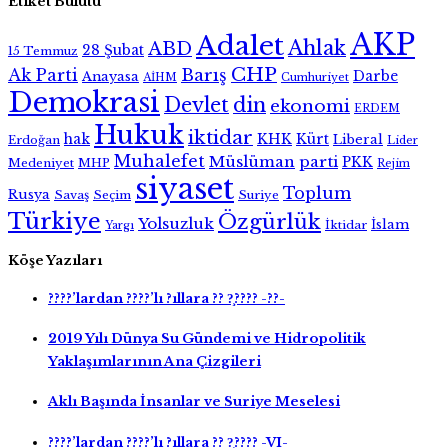
Etiket Bulutu
AKP
Adalet
Ahlak
ABD
28 Şubat
15 Temmuz
CHP
Ak Parti
Barış
Darbe
Anayasa
AİHM
Cumhuriyet
Demokrasi
Devlet
din
ekonomi
ERDEM
Hukuk
iktidar
hak
KHK
Kürt
Liberal
Erdoğan
Lider
Muhalefet
Müslüman
parti
PKK
Medeniyet
MHP
Rejim
siyaset
Toplum
Rusya
Savaş
Seçim
Suriye
Türkiye
Özgürlük
Yolsuzluk
İslam
İktidar
Yargı
Köşe Yazıları
????’lardan ????’lı ?ıllara ?? ?̧???? -??-
2019 Yılı Dünya Su Gündemi ve Hidropolitik
Yaklaşımlarının Ana Çizgileri
Aklı Başında İnsanlar ve Suriye Meselesi
????’lardan ????’lı ?ıllara ?? ?̧???? -VI-