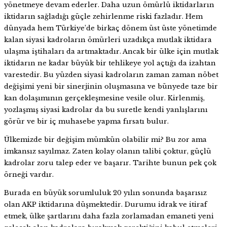
yönetmeye devam ederler. Daha uzun ömürlü iktidarların
iktidarın sağladığı güçle zehirlenme riski fazladır. Hem
dünyada hem Türkiye’de birkaç dönem üst üste yönetimde
kalan siyasi kadroların ömürleri uzadıkça mutlak iktidara
ulaşma iştihaları da artmaktadır. Ancak bir ülke için mutlak
iktidarın ne kadar büyük bir tehlikeye yol açtığı da izahtan
varestedir. Bu yüzden siyasi kadroların zaman zaman nöbet
değişimi yeni bir sinerjinin oluşmasına ve bünyede taze bir
kan dolaşımının gerçekleşmesine vesile olur. Kirlenmiş,
yozlaşmış siyasi kadrolar da bu suretle kendi yanlışlarını
görür ve bir iç muhasebe yapma fırsatı bulur.
Ülkemizde bir değişim mümkün olabilir mi? Bu zor ama
imkansız sayılmaz. Zaten kolay olanın talibi çoktur, güçlü
kadrolar zoru talep eder ve başarır. Tarihte bunun pek çok
örneği vardır.
Burada en büyük sorumluluk 20 yılın sonunda başarısız
olan AKP iktidarına düşmektedir. Durumu idrak ve itiraf
etmek, ülke şartlarını daha fazla zorlamadan emaneti yeni