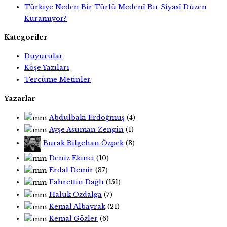
Türkiye Neden Bir Türlü Medenî Bir Siyasî Düzen
Kuramıyor?
Kategoriler
Duyurular
Köşe Yazıları
Tercüme Metinler
Yazarlar
Abdulbaki Erdoğmuş
(4)
Ayşe Asuman Zengin
(1)
Burak Bilgehan Özpek
(3)
Deniz Ekinci
(10)
Erdal Demir
(37)
Fahrettin Dağlı
(151)
Haluk Özdalga
(7)
Kemal Albayrak
(21)
Kemal Gözler
(6)