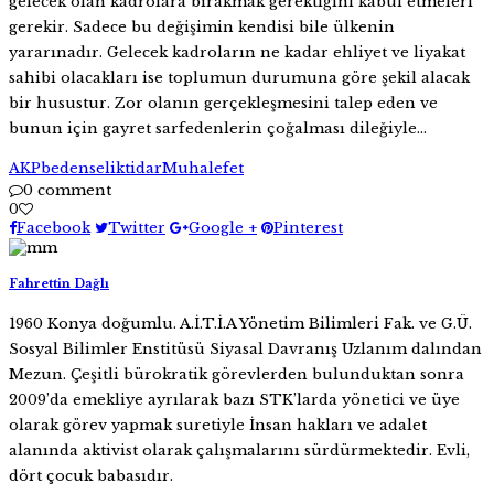
gelecek olan kadrolara bırakmak gerektiğini kabul etmeleri
gerekir. Sadece bu değişimin kendisi bile ülkenin
yararınadır. Gelecek kadroların ne kadar ehliyet ve liyakat
sahibi olacakları ise toplumun durumuna göre şekil alacak
bir husustur. Zor olanın gerçekleşmesini talep eden ve
bunun için gayret sarfedenlerin çoğalması dileğiyle…
AKP
bedensel
iktidar
Muhalefet
0 comment
0
Facebook
Twitter
Google +
Pinterest
Fahrettin Dağlı
1960 Konya doğumlu. A.İ.T.İ.A Yönetim Bilimleri Fak. ve G.Ü.
Sosyal Bilimler Enstitüsü Siyasal Davranış Uzlanım dalından
Mezun. Çeşitli bürokratik görevlerden bulunduktan sonra
2009’da emekliye ayrılarak bazı STK’larda yönetici ve üye
olarak görev yapmak suretiyle İnsan hakları ve adalet
alanında aktivist olarak çalışmalarını sürdürmektedir. Evli,
dört çocuk babasıdır.