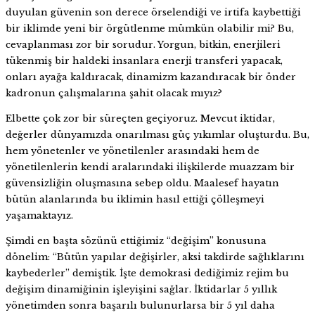
duyulan güvenin son derece örselendiği ve irtifa kaybettiği
bir iklimde yeni bir örgütlenme mümkün olabilir mi? Bu,
cevaplanması zor bir sorudur. Yorgun, bitkin, enerjileri
tükenmiş bir haldeki insanlara enerji transferi yapacak,
onları ayağa kaldıracak, dinamizm kazandıracak bir önder
kadronun çalışmalarına şahit olacak mıyız?
Elbette çok zor bir süreçten geçiyoruz. Mevcut iktidar,
değerler dünyamızda onarılması güç yıkımlar oluşturdu. Bu,
hem yönetenler ve yönetilenler arasındaki hem de
yönetilenlerin kendi aralarındaki ilişkilerde muazzam bir
güvensizliğin oluşmasına sebep oldu. Maalesef hayatın
bütün alanlarında bu iklimin hasıl ettiği çölleşmeyi
yaşamaktayız.
Şimdi en başta sözünü ettiğimiz “değişim” konusuna
dönelim: “Bütün yapılar değişirler, aksi takdirde sağlıklarını
kaybederler” demiştik. İşte demokrasi dediğimiz rejim bu
değişim dinamiğinin işleyişini sağlar. İktidarlar 5 yıllık
yönetimden sonra başarılı bulunurlarsa bir 5 yıl daha