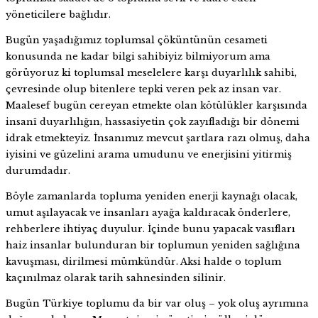
yöneticilere bağlıdır.
Bugün yaşadığımız toplumsal çöküntünün cesameti
konusunda ne kadar bilgi sahibiyiz bilmiyorum ama
görüyoruz ki toplumsal meselelere karşı duyarlılık sahibi,
çevresinde olup bitenlere tepki veren pek az insan var.
Maalesef bugün cereyan etmekte olan kötülükler karşısında
insanî duyarlılığın, hassasiyetin çok zayıfladığı bir dönemi
idrak etmekteyiz. İnsanımız mevcut şartlara razı olmuş, daha
iyisini ve güzelini arama umudunu ve enerjisini yitirmiş
durumdadır.
Böyle zamanlarda topluma yeniden enerji kaynağı olacak,
umut aşılayacak ve insanları ayağa kaldıracak önderlere,
rehberlere ihtiyaç duyulur. İçinde bunu yapacak vasıfları
haiz insanlar bulunduran bir toplumun yeniden sağlığına
kavuşması, dirilmesi mümkündür. Aksi halde o toplum
kaçınılmaz olarak tarih sahnesinden silinir.
Bugün Türkiye toplumu da bir var oluş – yok oluş ayrımına