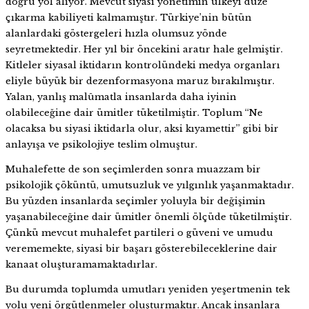
doğru yol alıyor. Mevcut siyasi yönetimin ülkeyi düze
çıkarma kabiliyeti kalmamıştır. Türkiye’nin bütün
alanlardaki göstergeleri hızla olumsuz yönde
seyretmektedir. Her yıl bir öncekini aratır hale gelmiştir.
Kitleler siyasal iktidarın kontrolündeki medya organları
eliyle büyük bir dezenformasyona maruz bırakılmıştır.
Yalan, yanlış malûmatla insanlarda daha iyinin
olabileceğine dair ümitler tüketilmiştir. Toplum “Ne
olacaksa bu siyasi iktidarla olur, aksi kıyamettir” gibi bir
anlayışa ve psikolojiye teslim olmuştur.
Muhalefette de son seçimlerden sonra muazzam bir
psikolojik çöküntü, umutsuzluk ve yılgınlık yaşanmaktadır.
Bu yüzden insanlarda seçimler yoluyla bir değişimin
yaşanabileceğine dair ümitler önemli ölçüde tüketilmiştir.
Çünkü mevcut muhalefet partileri o güveni ve umudu
verememekte, siyasi bir başarı gösterebileceklerine dair
kanaat oluşturamamaktadırlar.
Bu durumda toplumda umutları yeniden yeşertmenin tek
yolu yeni örgütlenmeler oluşturmaktır. Ancak insanlara