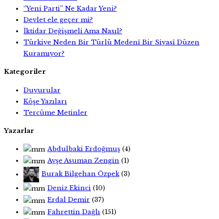
‘’Yeni Parti’’ Ne Kadar Yeni?
Devlet ele geçer mi?
İktidar Değişmeli Ama Nasıl?
Türkiye Neden Bir Türlü Medenî Bir Siyasî Düzen
Kuramıyor?
Kategoriler
Duyurular
Köşe Yazıları
Tercüme Metinler
Yazarlar
Abdulbaki Erdoğmuş
(4)
Ayşe Asuman Zengin
(1)
Burak Bilgehan Özpek
(3)
Deniz Ekinci
(10)
Erdal Demir
(37)
Fahrettin Dağlı
(151)