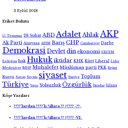
3 Eylül 2018
Etiket Bulutu
AKP
Adalet
Ahlak
ABD
28 Şubat
15 Temmuz
CHP
Ak Parti
Barış
Darbe
Anayasa
AİHM
Cumhuriyet
Demokrasi
Devlet
din
ekonomi
ERDEM
Hukuk
iktidar
hak
KHK
Kürt
Liberal
Erdoğan
Lider
Muhalefet
Müslüman
parti
PKK
Medeniyet
MHP
Rejim
siyaset
Toplum
Rusya
Savaş
Seçim
Suriye
Türkiye
Özgürlük
Yolsuzluk
İslam
İktidar
Yargı
Köşe Yazıları
????’lardan ????’lı ?ıllara ?? ?̧???? -??-
????’lardan ????’lı ?ıllara ?? ?̧???? -VI-