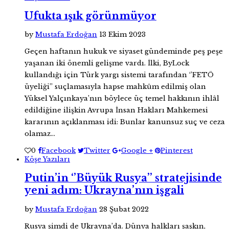
Ufukta ışık görünmüyor
by
Mustafa Erdoğan
13 Ekim 2023
Geçen haftanın hukuk ve siyaset gündeminde peş peşe
yaşanan iki önemli gelişme vardı. İlki, ByLock
kullandığı için Türk yargı sistemi tarafından ‘’FETÖ
üyeliği’’ suçlamasıyla hapse mahkûm edilmiş olan
Yüksel Yalçınkaya’nın böylece üç temel hakkının ihlâl
edildiğine ilişkin Avrupa İnsan Hakları Mahkemesi
kararının açıklanması idi: Bunlar kanunsuz suç ve ceza
olamaz…
0
Facebook
Twitter
Google +
Pinterest
Köşe Yazıları
Putin’in ‘’Büyük Rusya’’ stratejisinde
yeni adım: Ukrayna’nın işgali
by
Mustafa Erdoğan
28 Şubat 2022
Rusya şimdi de Ukrayna’da. Dünya halkları şaşkın,