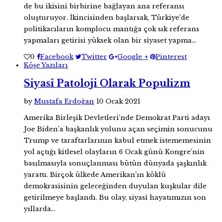
de bu ikisini birbirine bağlayan ana referansı
oluşturuyor. İkincisinden başlarsak, Türkiye’de
politikacıların komplocu mantığa çok sık referans
yapmaları getirisi yüksek olan bir siyaset yapma…
0
Facebook
Twitter
Google +
Pinterest
Köşe Yazıları
Siyasî Patoloji Olarak Populizm
by
Mustafa Erdoğan
10 Ocak 2021
Amerika Birleşik Devletleri’nde Demokrat Parti adayı
Joe Biden’a başkanlık yolunu açan seçimin sonucunu
Trump ve taraftarlarının kabul etmek istememesinin
yol açtığı kitlesel olayların 6 Ocak günü Kongre’nin
basılmasıyla sonuçlanması bütün dünyada şaşkınlık
yarattı. Birçok ülkede Amerikan’ın köklü
demokrasisinin geleceğinden duyulan kuşkular dile
getirilmeye başlandı. Bu olay, siyasî hayatımızın son
yıllarda…