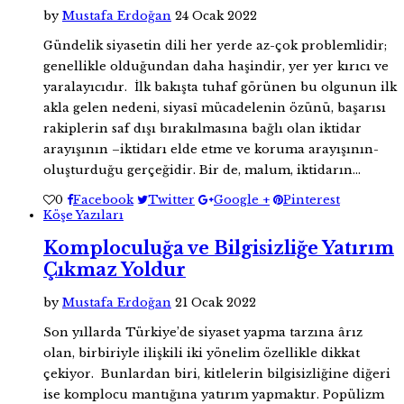
by
Mustafa Erdoğan
24 Ocak 2022
Gündelik siyasetin dili her yerde az-çok problemlidir;
genellikle olduğundan daha haşindir, yer yer kırıcı ve
yaralayıcıdır. İlk bakışta tuhaf görünen bu olgunun ilk
akla gelen nedeni, siyasî mücadelenin özünü, başarısı
rakiplerin saf dışı bırakılmasına bağlı olan iktidar
arayışının –iktidarı elde etme ve koruma arayışının-
oluşturduğu gerçeğidir. Bir de, malum, iktidarın…
0
Facebook
Twitter
Google +
Pinterest
Köşe Yazıları
Komploculuğa ve Bilgisizliğe Yatırım
Çıkmaz Yoldur
by
Mustafa Erdoğan
21 Ocak 2022
Son yıllarda Türkiye’de siyaset yapma tarzına ârız
olan, birbiriyle ilişkili iki yönelim özellikle dikkat
çekiyor. Bunlardan biri, kitlelerin bilgisizliğine diğeri
ise komplocu mantığına yatırım yapmaktır. Popülizm