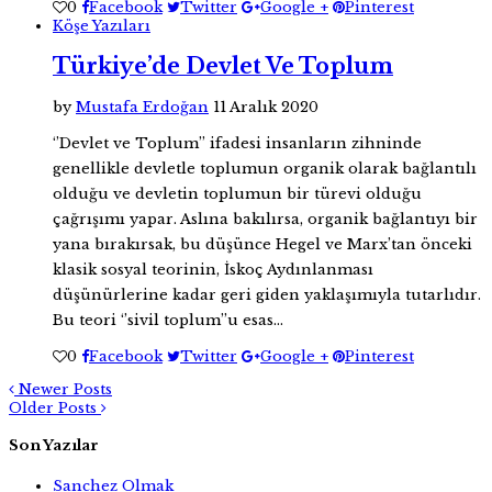
0
Facebook
Twitter
Google +
Pinterest
Köşe Yazıları
Türkiye’de Devlet Ve Toplum
by
Mustafa Erdoğan
11 Aralık 2020
‘’Devlet ve Toplum’’ ifadesi insanların zihninde
genellikle devletle toplumun organik olarak bağlantılı
olduğu ve devletin toplumun bir türevi olduğu
çağrışımı yapar. Aslına bakılırsa, organik bağlantıyı bir
yana bırakırsak, bu düşünce Hegel ve Marx’tan önceki
klasik sosyal teorinin, İskoç Aydınlanması
düşünürlerine kadar geri giden yaklaşımıyla tutarlıdır.
Bu teori ‘’sivil toplum’’u esas…
0
Facebook
Twitter
Google +
Pinterest
Newer Posts
Older Posts
Son Yazılar
Sanchez Olmak