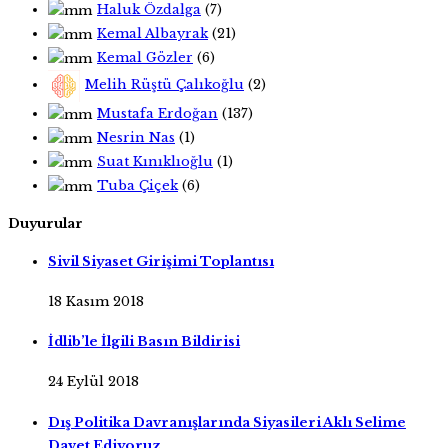
Haluk Özdalga
(7)
Kemal Albayrak
(21)
Kemal Gözler
(6)
Melih Rüştü Çalıkoğlu
(2)
Mustafa Erdoğan
(137)
Nesrin Nas
(1)
Suat Kınıklıoğlu
(1)
Tuba Çiçek
(6)
Duyurular
Sivil Siyaset Girişimi Toplantısı
18 Kasım 2018
İdlib’le İlgili Basın Bildirisi
24 Eylül 2018
Dış Politika Davranışlarında Siyasileri Aklı Selime
Davet Ediyoruz