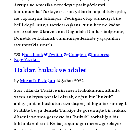
Avrupa ve Amerika neredeyse pasif gözlemci
konumunda. Türkiye ise, son yıllarda hep olduğu gibi,
ne yapacağını bilmiyor. Tedirgin olup olmadığı bile
belli değil. Rusya Devlet Başkanı Putin her ne kadar
önce sadece Ukrayna’nın Doğudaki Donbas bölgesine,
Donetsk ve Luhansk cumhuriyetlerinde yaşayanları
savunmakla sınırlı…
0
Facebook
Twitter
Google +
Pinterest
Köşe Yazıları
Haklar, hukuk ve adalet
by
Mustafa Erdoğan
14 Şubat 2022
Son yıllarda Türkiye’nin mer’î hukukunun, altında
yatan anlayışa paralel olarak, doğru bir ‘’hukuk’’
anlayışından büsbütün uzaklaşmış olduğu bir sır değil.
Pratikte bu şu demek: Türkiye’de görünüşte bir hukuk
düzeni var ama gerçekte bu ‘’hukuk’’ zorbalığın bir
kılıfından ibaret. En başta şunu görmemiz gerekiyor: