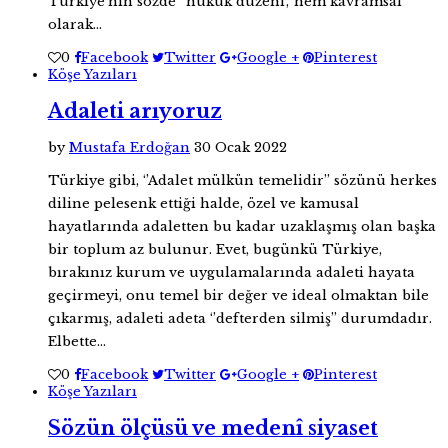
Türkiye’nin sözde ‘’hukuk düzeni’,’ hem kavramsal
olarak…
0
Facebook
Twitter
Google +
Pinterest
Köşe Yazıları
Adaleti arıyoruz
by
Mustafa Erdoğan
30 Ocak 2022
Türkiye gibi, ‘’Adalet mülkün temelidir’’ sözünü herkes
diline pelesenk ettiği halde, özel ve kamusal
hayatlarında adaletten bu kadar uzaklaşmış olan başka
bir toplum az bulunur. Evet, bugünkü Türkiye,
bırakınız kurum ve uygulamalarında adaleti hayata
geçirmeyi, onu temel bir değer ve ideal olmaktan bile
çıkarmış, adaleti adeta ‘’defterden silmiş’’ durumdadır.
Elbette…
0
Facebook
Twitter
Google +
Pinterest
Köşe Yazıları
Sözün ölçüsü ve medenî siyaset