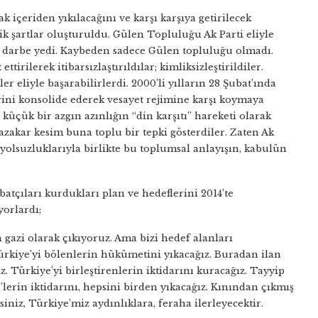
k içeriden yıkılacağını ve karşı karşıya getirilecek
tik şartlar oluşturuldu. Gülen Topluluğu Ak Parti eliyle
ir darbe yedi. Kaybeden sadece Gülen topluluğu olmadı.
tirilerek itibarsızlaştırıldılar; kimliksizleştirildiler.
eliyle başarabilirlerdi. 2000’li yılların 28 Şubat’ında
ni konsolide ederek vesayet rejimine karşı koymaya
üçük bir azgın azınlığın “din karşıtı” hareketi olarak
zakar kesim buna toplu bir tepki gösterdiler. Zaten Ak
n yolsuzluklarıyla birlikte bu toplumsal anlayışın, kabulün
atçıları kurdukları plan ve hedeflerini 2014’te
yorlardı;
 gazi olarak çıkıyoruz. Ama bizi hedef alanları
ürkiye’yi bölenlerin hükümetini yıkacağız. Buradan ilan
. Türkiye’yi birleştirenlerin iktidarını kuracağız. Tayyip
lerin iktidarını, hepsini birden yıkacağız. Kınından çıkmış
ksiniz, Türkiye’miz aydınlıklara, feraha ilerleyecektir.