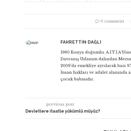
0 comment
FAHRETTIN DAĞLI
1960 Konya doğumlu. A.İ.T.İ.A Yöne
Davranış Uzlanım dalından Mezun
2009’da emekliye ayrılarak bazı S
İnsan hakları ve adalet alanında a
çocuk babasıdır.
previous post
Devletlere itaatle yükümlü müyüz?