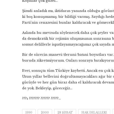
Koşullar çok güzel…”
Şimdi anladık mı, iktidarın yanında olduğu görü
ki boş konuşmamış; bir bildiği varmış. Saydığı hedef
Parti’nin cenazesini bunlar kaldıracak ve gömecekl
Aslında bu mevzuda söylenecek daha çok şeyler var.
da demokratik bir rejimin oluşmasının sonrasına 
somut delillerle ispatlayamayacağımız çok sayıda 
Bir de sürecin manevi/deruni/batıni boyutları var
buruda zikretmiyorum. Onları sonraya bırakıyoru
Evet, sonuçta tüm Türkiye kaybetti. Ancak en çok 
Uzun yıllar bellerini doğrultamayacakları ağır bir 
gücüyle ve her gün biraz daha el kaldırarak deva
de yok. Bekleyip, göreceğiz…
???ı ??????? ?????? ?????…
1990
2000
28 ŞUBAT
HAK IHLALLERI