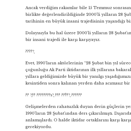
Ancak verdiğim rakamlar bile 15 Temmuz sonrasının 
birlikte değerlendirildiğinde 2000’li yılların 28 Ş
tarihinin en büyük insani trajedisinin yaşandığı bi
Dolayısıyla bu hal üzere 2000’li yılların 28 Şubat’ın
bir insani trajedi ile karşı karşıyayız.
?????̧
Evet, 1990’ların aktörlerinin “28 Şubat bin yıl 
çoğunluğu Ak Parti iktidarının ilk yıllarına bakara
yıllara geldiğimizde büyük bir yanılgı yaşadığımızı
kesintiden sonra kalınan yerden daha acımasız bir 
?? ?̧?? ????????ı?̧ ??? ??̈???̧ ??????
Gelişmelerden rahatsızlık duyan derin güçlerin y
1990’ların 28 Şubat’ından ders çıkarılmıştı. Dışar
anlamışlardı. O halde iktidar ortaklarını karşı karş
gerekiyordu.