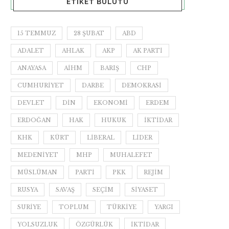
ETIKET BULUTU
15 TEMMUZ
28 ŞUBAT
ABD
ADALET
AHLAK
AKP
AK PARTI
ANAYASA
AİHM
BARIŞ
CHP
CUMHURIYET
DARBE
DEMOKRASI
DEVLET
DIN
EKONOMI
ERDEM
ERDOĞAN
HAK
HUKUK
IKTIDAR
KHK
KÜRT
LIBERAL
LIDER
MEDENIYET
MHP
MUHALEFET
MÜSLÜMAN
PARTI
PKK
REJIM
RUSYA
SAVAŞ
SEÇIM
SIYASET
SURIYE
TOPLUM
TÜRKIYE
YARGI
YOLSUZLUK
ÖZGÜRLÜK
İKTIDAR