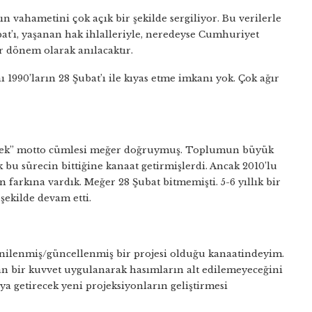
vahametini çok açık bir şekilde sergiliyor. Bu verilerle
ubat’ı, yaşanan hak ihlalleriyle, neredeyse Cumhuriyet
r dönem olarak anılacaktır.
ı 1990’ların 28 Şubat’ı ile kıyas etme imkanı yok. Çok ağır
sürecek” motto cümlesi meğer doğruymuş. Toplumun büyük
k bu sürecin bittiğine kanaat getirmişlerdi. Ancak 2010’lu
n farkına vardık. Meğer 28 Şubat bitmemişti. 5-6 yıllık bir
şekilde devam etti.
enilenmiş/güncellenmiş bir projesi olduğu kanaatindeyim.
ıdan bir kuvvet uygulanarak hasımların alt edilemeyeceğini
ıya getirecek yeni projeksiyonların geliştirmesi