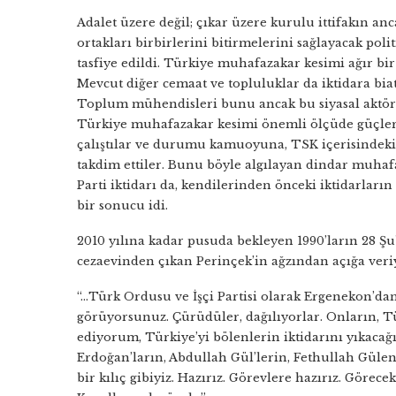
Adalet üzere değil; çıkar üzere kurulu ittifakın anca
ortakları birbirlerini bitirmelerini sağlayacak poli
tasfiye edildi. Türkiye muhafazakar kesimi ağır b
Mevcut diğer cemaat ve topluluklar da iktidara biat et
Toplum mühendisleri bunu ancak bu siyasal aktörler 
Türkiye muhafazakar kesimi önemli ölçüde güçleri
çalıştılar ve durumu kamuoyuna, TSK içerisindeki k
takdim ettiler. Bunu böyle algılayan dindar muhafa
Parti iktidarı da, kendilerinden önceki iktidarları
bir sonucu idi.
2010 yılına kadar pusuda bekleyen 1990’ların 28 Şub
cezaevinden çıkan Perinçek’in ağzından açığa veri
“…Türk Ordusu ve İşçi Partisi olarak Ergenekon’dan
görüyorsunuz. Çürüdüler, dağılıyorlar. Onların, T
ediyorum, Türkiye’yi bölenlerin iktidarını yıkacağız
Erdoğan’ların, Abdullah Gül’lerin, Fethullah Gülen’
bir kılıç gibiyiz. Hazırız. Görevlere hazırız. Görece