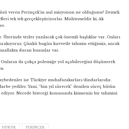
ntüsü veren Perinçek’in asıl misyonun ne olduğunu? Demek
leri tek tek gerçekleştiriyorlar. Muhtemeldir ki, Ak
er.
 Üzerinde tezler yazılacak çok önemli başlıklar var. Onları
bırakıyoruz. Çünkü bugün kuvvetle tahmin ettiğimiz, ancak
muallakta duran hususlar var.
. Onların da çokça polemiğe yol açabileceğini düşünerek
m.
kaybedenler ise Türkiye muhafazakarları/dindarlarıdır.
darbe yediler. Yani, “bin yıl sürecek” denilen süreç bütün
m ediyor. Nerede biteceği konusunda kimsenin bir tahmini
HUKUK
PERINÇEK