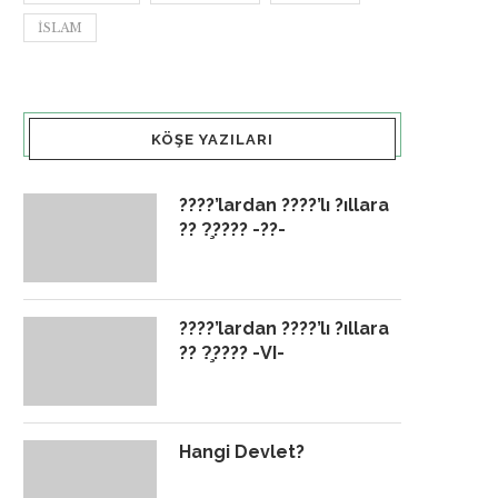
İSLAM
KÖŞE YAZILARI
????’lardan ????’lı ?ıllara
?? ?̧???? -??-
????’lardan ????’lı ?ıllara
?? ?̧???? -VI-
Hangi Devlet?