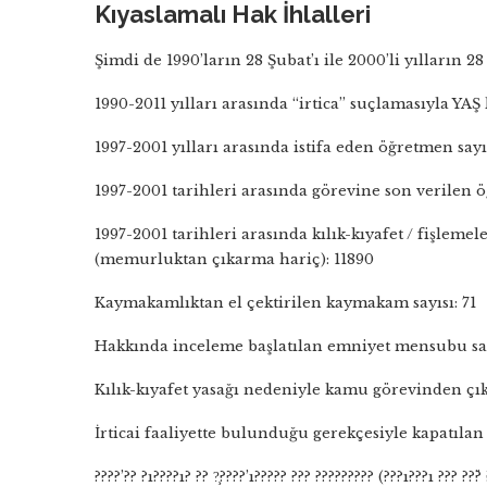
Kıyaslamalı Hak İhlalleri
Şimdi de 1990’ların 28 Şubat’ı ile 2000’li yılların 
1990-2011 yılları arasında “irtica” suçlamasıyla YAŞ
1997-2001 yılları arasında istifa eden öğretmen sayı
1997-2001 tarihleri arasında görevine son verilen ö
1997-2001 tarihleri arasında kılık-kıyafet / fişleme
(memurluktan çıkarma hariç): 11890
Kaymakamlıktan el çektirilen kaymakam sayısı: 71
Hakkında inceleme başlatılan emniyet mensubu say
Kılık-kıyafet yasağı nedeniyle kamu görevinden çık
İrticai faaliyette bulunduğu gerekçesiyle kapatılan v
????’?? ?ı????ı? ?? ?̧????’ı????? ??? ????????? (???ı???ı ??? ??̈? ?