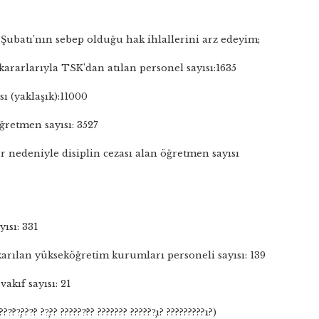
28 Şubatı’nın sebep olduğu hak ihlallerini arz edeyim;
 kararlarıyla TSK’dan atılan personel sayısı:1635
sı (yaklaşık):11000
ğretmen sayısı: 3527
ler nedeniyle disiplin cezası alan öğretmen sayısı
ısı: 331
arılan yükseköğretim kurumları personeli sayısı: 139
akıf sayısı: 21
??̆??̧???̆? ??̧?? ??????̆?? ??????? ??????̧ı? ?????????ı?)