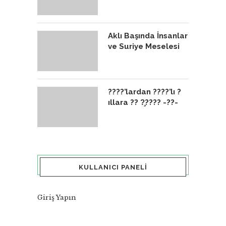
Aklı Başında İnsanlar
ve Suriye Meselesi
????’lardan ????’lı ?
ıllara ?? ?̧???? -??-
KULLANICI PANELI
Giriş Yapın