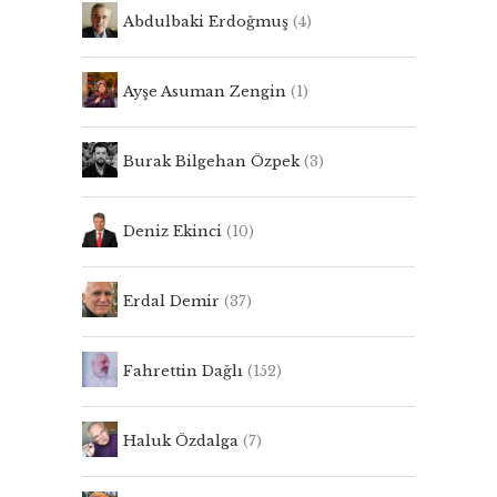
Abdulbaki Erdoğmuş
(4)
Ayşe Asuman Zengin
(1)
Burak Bilgehan Özpek
(3)
Deniz Ekinci
(10)
Erdal Demir
(37)
Fahrettin Dağlı
(152)
Haluk Özdalga
(7)