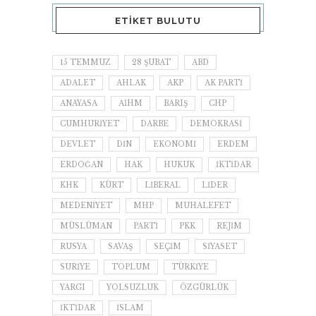
ETIKET BULUTU
15 TEMMUZ
28 ŞUBAT
ABD
ADALET
AHLAK
AKP
AK PARTI
ANAYASA
AİHM
BARIŞ
CHP
CUMHURIYET
DARBE
DEMOKRASI
DEVLET
DIN
EKONOMI
ERDEM
ERDOĞAN
HAK
HUKUK
IKTIDAR
KHK
KÜRT
LIBERAL
LIDER
MEDENIYET
MHP
MUHALEFET
MÜSLÜMAN
PARTI
PKK
REJIM
RUSYA
SAVAŞ
SEÇIM
SIYASET
SURIYE
TOPLUM
TÜRKIYE
YARGI
YOLSUZLUK
ÖZGÜRLÜK
İKTIDAR
İSLAM