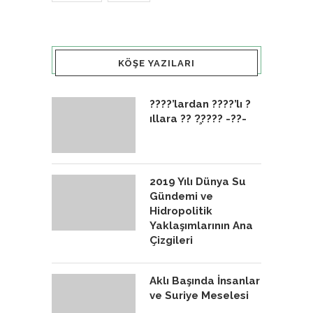
KÖŞE YAZILARI
????’lardan ????’lı ?
ıllara ?? ?̧???? -??-
2019 Yılı Dünya Su
Gündemi ve
Hidropolitik
Yaklaşımlarının Ana
Çizgileri
Aklı Başında İnsanlar
ve Suriye Meselesi