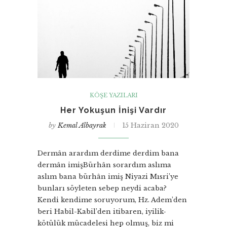
KÖŞE YAZILARI
Her Yokuşun İnişi Vardır
by
Kemal Albayrak
15 Haziran 2020
Dermân arardım derdime derdim bana
dermân imişBürhân sorardım aslıma
aslım bana bürhân imiş Niyazi Mısri’ye
bunları söyleten sebep neydi acaba?
Kendi kendime soruyorum, Hz. Adem’den
beri Habil-Kabil’den itibaren, iyilik-
kötülük mücadelesi hep olmuş, biz mi