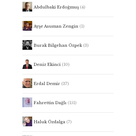
Abdulbaki Erdoğmuş
(4)
Ayşe Asuman Zengin
(1)
Burak Bilgehan Özpek
(3)
Deniz Ekinci
(10)
Erdal Demir
(37)
Fahrettin Dağlı
(151)
Haluk Özdalga
(7)