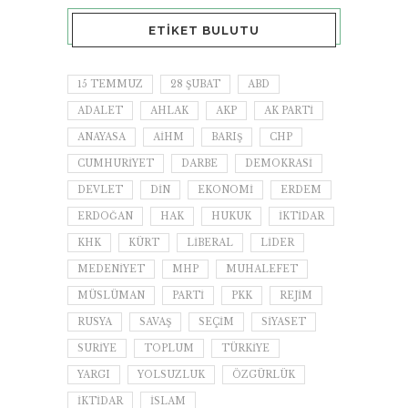
ETIKET BULUTU
15 TEMMUZ
28 ŞUBAT
ABD
ADALET
AHLAK
AKP
AK PARTI
ANAYASA
AİHM
BARIŞ
CHP
CUMHURIYET
DARBE
DEMOKRASI
DEVLET
DIN
EKONOMI
ERDEM
ERDOĞAN
HAK
HUKUK
IKTIDAR
KHK
KÜRT
LIBERAL
LIDER
MEDENIYET
MHP
MUHALEFET
MÜSLÜMAN
PARTI
PKK
REJIM
RUSYA
SAVAŞ
SEÇIM
SIYASET
SURIYE
TOPLUM
TÜRKIYE
YARGI
YOLSUZLUK
ÖZGÜRLÜK
İKTIDAR
İSLAM