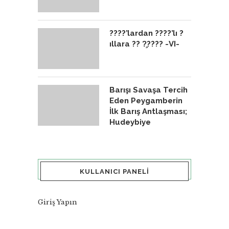
????’lardan ????’lı ?
ıllara ?? ?̧???? -VI-
Barışı Savaşa Tercih
Eden Peygamberin
İlk Barış Antlaşması;
Hudeybiye
KULLANICI PANELI
Giriş Yapın