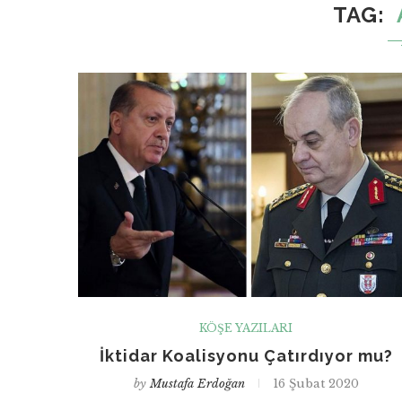
TAG
KÖŞE YAZILARI
İktidar Koalisyonu Çatırdıyor mu?
by
Mustafa Erdoğan
16 Şubat 2020