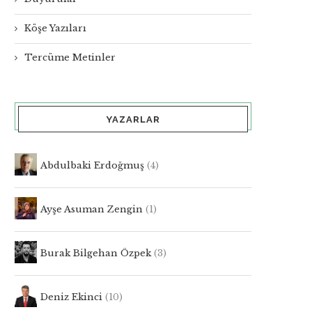
Köşe Yazıları
Tercüme Metinler
YAZARLAR
Abdulbaki Erdoğmuş
(4)
Ayşe Asuman Zengin
(1)
Burak Bilgehan Özpek
(3)
Deniz Ekinci
(10)