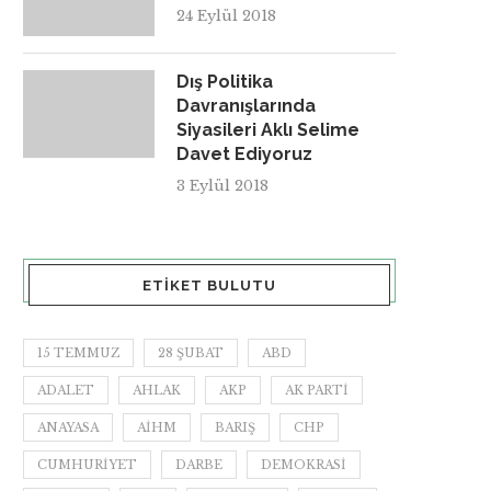
24 Eylül 2018
Dış Politika
Davranışlarında
Siyasileri Aklı Selime
Davet Ediyoruz
3 Eylül 2018
ETIKET BULUTU
15 TEMMUZ
28 ŞUBAT
ABD
ADALET
AHLAK
AKP
AK PARTI
ANAYASA
AİHM
BARIŞ
CHP
CUMHURIYET
DARBE
DEMOKRASI