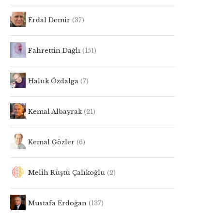
Erdal Demir
(37)
Fahrettin Dağlı
(151)
Haluk Özdalga
(7)
Kemal Albayrak
(21)
Kemal Gözler
(6)
Melih Rüştü Çalıkoğlu
(2)
Mustafa Erdoğan
(137)