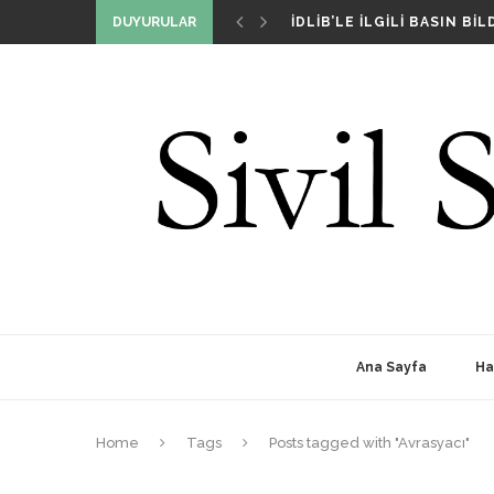
SIVIL SIYASET GIRIŞIMI T
DUYURULAR
İDLIB’LE İLGILI BASIN BILD
DIŞ POLITIKA DAVRANIŞLA
BIZ KIMIZ VE NIÇIN VARIZ
SIVIL SIYASET GIRIŞIMI T
Ana Sayfa
Ha
Home
Tags
Posts tagged with "Avrasyacı"