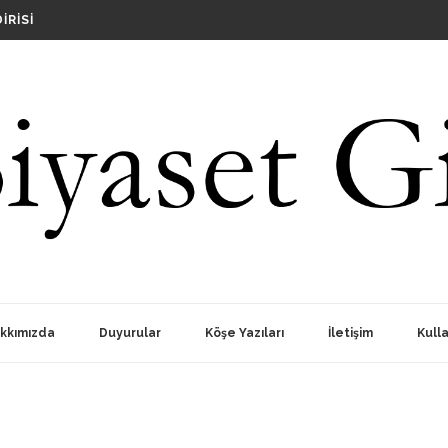
OPLANTISI
IRISI
RINDA SIYASILERI AKLI SELIME DAVET EDIYORUZ
?
OPLANTISI
kkımızda
Duyurular
Köşe Yazıları
İletişim
Kulla