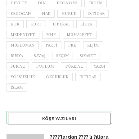
DEVLET
DIN
EKONOMI
ERDEM
ERDOĞAN
HAK
HUKUK
IKTIDAR
KHK
KÜRT
LIBERAL
LIDER
MEDENIYET
MHP
MUHALEFET
MÜSLÜMAN
PARTI
PKK
REJIM
RUSYA
SAVAŞ
SEÇIM
SIYASET
SURIYE
TOPLUM
TÜRKIYE
YARGI
YOLSUZLUK
ÖZGÜRLÜK
İKTIDAR
İSLAM
KÖŞE YAZILARI
????’lardan ????’lı ?ıllara