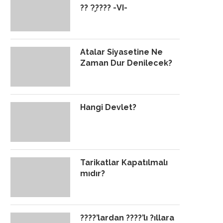
?? ?̧???? -VI-
Atalar Siyasetine Ne
Zaman Dur Denilecek?
Hangi Devlet?
Tarikatlar Kapatılmalı
mıdır?
????’lardan ????’lı ?ıllara