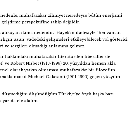
Bu nedenle, muhafazakâr zihniyet neredeyse bütün enerjisini
gelştirme perspektifine sahip değildir.
 alıkoyan ikinci nedendir. Hayek’in ifadesiyle ‘’her zaman
lığın uzun vadedeki gelişmeleri etkileyebilecek yol gösterici
ri ve sezgileri olmadığı anlamına gelmez.
mlar hakkındaki muhafazakâr literatürden liberaller de
) ve Robert Nisbet (1913-1996) 20. yüzyıldan hemen akla
 genel olarak yatkın olmaması muhafazakâr bir filozofun
nmakla maruf Michael Oakestott (1901-1990) geçen yüzyılın
ers düşmediğini düşündüğüm Türkiye’ye özgü başka bazı
 yazıda ele alalım.