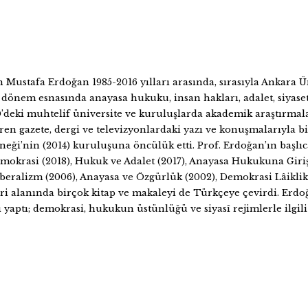
ustafa Erdoğan 1985-2016 yılları arasında, sırasıyla Ankara Üni
 dönem esnasında anayasa hukuku, insan hakları, adalet, siyaset 
deki muhtelif üniversite ve kuruluşlarda akademik araştırmalar y
ren gazete, dergi ve televizyonlardaki yazı ve konuşmalarıyla bi
i’nin (2014) kuruluşuna öncülük etti. Prof. Erdoğan’ın başlıca
mokrasi (2018), Hukuk ve Adalet (2017), Anayasa Hukukuna Giriş (
iberalizm (2006), Anayasa ve Özgürlük (2002), Demokrasi Lâiklik 
eori alanında birçok kitap ve makaleyi de Türkçeye çevirdi. Erd
 yaptı; demokrasi, hukukun üstünlüğü ve siyasî rejimlerle ilgili 