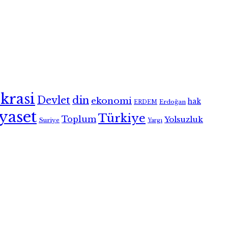
krasi
Devlet
din
ekonomi
hak
Erdoğan
ERDEM
iyaset
Türkiye
Toplum
Yolsuzluk
Suriye
Yargı