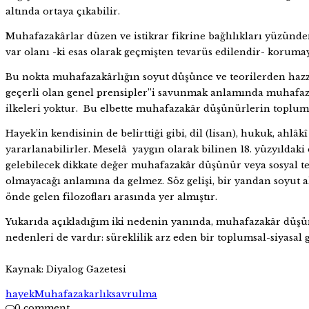
altında ortaya çıkabilir.
Muhafazakârlar düzen ve istikrar fikrine bağlılıkları yüzünde
var olanı -ki esas olarak geçmişten tevarüs edilendir- korumay
Bu nokta muhafazakârlığın soyut düşünce ve teorilerden hazzet
geçerli olan genel prensipler’’i savunmak anlamında muhafazak
ilkeleri yoktur. Bu elbette muhafazakâr düşünürlerin toplumsa
Hayek’in kendisinin de belirttiği gibi, dil (lisan), hukuk, ah
yararlanabilirler. Meselâ yaygın olarak bilinen 18. yüzyılda
gelebilecek dikkate değer muhafazakâr düşünür veya sosyal te
olmayacağı anlamına da gelmez. Söz gelişi, bir yandan soyut
önde gelen filozofları arasında yer almıştır.
Yukarıda açıkladığım iki nedenin yanında, muhafazakâr düşü
nedenleri de vardır: süreklilik arz eden bir toplumsal-siyasal 
Kaynak: Diyalog Gazetesi
hayek
Muhafazakarlık
savrulma
0 comment