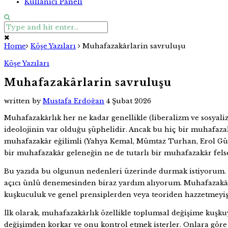
Kullanıcı Paneli
Home
Köşe Yazıları
Muhafazakârlarin savruluşu
Köşe Yazıları
Muhafazakârlarin savruluşu
written by
Mustafa Erdoğan
4 Şubat 2026
Muhafazakârlık her ne kadar genellikle (liberalizm ve sosyal
ideolojinin var olduğu şüphelidir. Ancak bu hiç bir muhafaz
muhafazakâr eğilimli (Yahya Kemal, Mümtaz Turhan, Erol Güngö
bir muhafazakâr geleneğin ne de tutarlı bir muhafazakâr felse
Bu yazıda bu olgunun nedenleri üzerinde durmak istiyorum. Bun
açıcı ünlü denemesinden biraz yardım alıyorum. Muhafazakârlığ
kuşkuculuk ve genel prensiplerden veya teoriden hazzetmeyiş
İlk olarak, muhafazakârlık özellikle toplumsal değişime kuşkuy
değişimden korkar ve onu kontrol etmek isterler. Onlara göre 