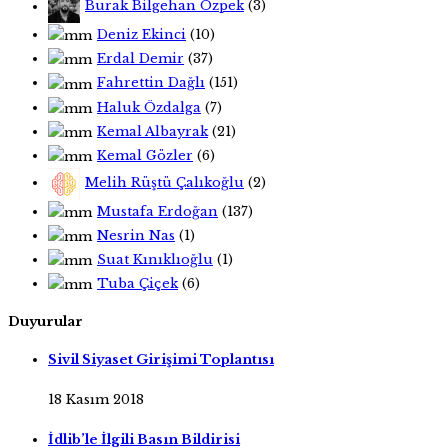
Burak Bilgehan Özpek
(3)
Deniz Ekinci
(10)
Erdal Demir
(37)
Fahrettin Dağlı
(151)
Haluk Özdalga
(7)
Kemal Albayrak
(21)
Kemal Gözler
(6)
Melih Rüştü Çalıkoğlu
(2)
Mustafa Erdoğan
(137)
Nesrin Nas
(1)
Suat Kınıklıoğlu
(1)
Tuba Çiçek
(6)
Duyurular
Sivil Siyaset Girişimi Toplantısı
18 Kasım 2018
İdlib’le İlgili Basın Bildirisi