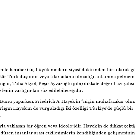
izmle beraber) üç büyük modern siyasî doktrinden biri olarak g
akâr Türk düşünür veya fikir adamı olmadığı anlamına gelmemek
r, Taha Akyol, Beşir Ayvazoğlu gibi) dikkate değer bazı şahsi
fenin varlığından söz edilebileceğidir.
u yaparken, Friedrich A. Hayek’in ‘’niçin muhafazakâr olmadığı
ın Hayek’in de vurguladığı iki özelliği Türkiye’de güçlü bir m
.
la yaklaşan bir öğreti veya ideolojidir. Hayek’in de dikkat çekt
düzen insanlar arası etkileşimlerin kendiliğinden gelişmesinin