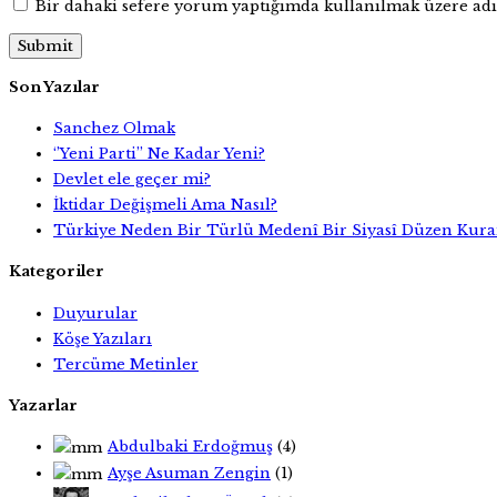
Bir dahaki sefere yorum yaptığımda kullanılmak üzere adım
Son Yazılar
Sanchez Olmak
‘’Yeni Parti’’ Ne Kadar Yeni?
Devlet ele geçer mi?
İktidar Değişmeli Ama Nasıl?
Türkiye Neden Bir Türlü Medenî Bir Siyasî Düzen Kur
Kategoriler
Duyurular
Köşe Yazıları
Tercüme Metinler
Yazarlar
Abdulbaki Erdoğmuş
(4)
Ayşe Asuman Zengin
(1)