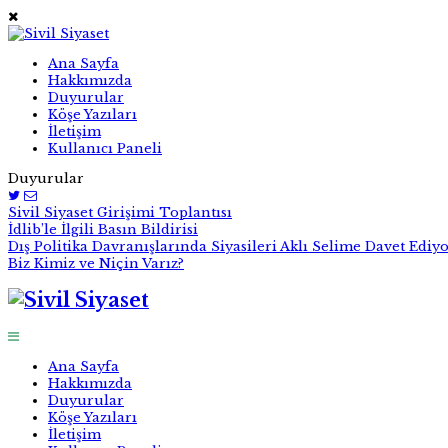
Ana Sayfa
Hakkımızda
Duyurular
Köşe Yazıları
İletişim
Kullanıcı Paneli
Duyurular
Sivil Siyaset Girişimi Toplantısı
İdlib’le İlgili Basın Bildirisi
Dış Politika Davranışlarında Siyasileri Aklı Selime Davet Ediy
Biz Kimiz ve Niçin Varız?
Ana Sayfa
Hakkımızda
Duyurular
Köşe Yazıları
İletişim