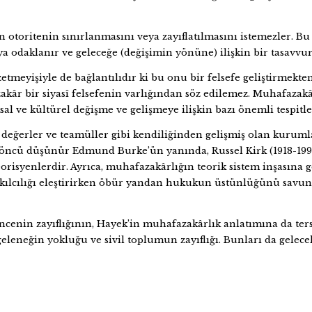
n otoritenin sınırlanmasını veya zayıflatılmasını istemezler. 
a odaklanır ve geleceğe (değişimin yönüne) ilişkin bir tasavvur 
meyişiyle de bağlantılıdır ki bu onu bir felsefe geliştirmekten
âr bir siyasî felsefenin varlığından söz edilemez. Muhafazakâr
l ve kültürel değişme ve gelişmeye ilişkin bazı önemli tespitle
lâkî değerler ve teamüller gibi kendiliğinden gelişmiş olan kuru
ki öncü düşünür Edmund Burke’ün yanında, Russel Kirk (1918-1994
orisyenlerdir. Ayrıca, muhafazakârlığın teorik sistem inşasına
 akılcılığı eleştirirken öbür yandan hukukun üstünlüğünü savu
ncenin zayıflığının, Hayek’in muhafazakârlık anlatımına da t
geleneğin yokluğu ve sivil toplumun zayıflığı. Bunları da gelecek