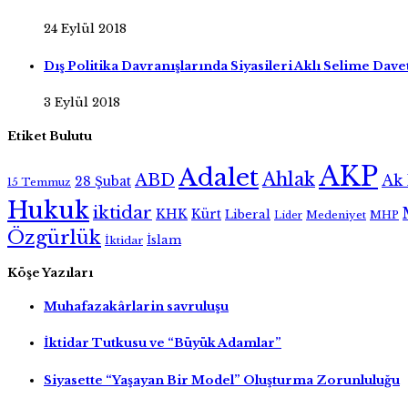
24 Eylül 2018
Dış Politika Davranışlarında Siyasileri Aklı Selime Dav
3 Eylül 2018
Etiket Bulutu
AKP
Adalet
Ahlak
ABD
Ak 
28 Şubat
15 Temmuz
Hukuk
iktidar
KHK
Kürt
Liberal
Medeniyet
MHP
Lider
Özgürlük
İslam
İktidar
Köşe Yazıları
Muhafazakârlarin savruluşu
İktidar Tutkusu ve “Büyük Adamlar”
Siyasette “Yaşayan Bir Model” Oluşturma Zorunluluğu