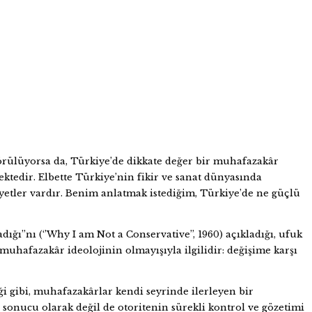
örülüyorsa da, Türkiye’de dikkate değer bir muhafazakâr
tedir. Elbette Türkiye’nin fikir ve sanat dünyasında
yetler vardır. Benim anlatmak istediğim, Türkiye’de ne güçlü
’’nı (‘’Why I am Not a Conservative’’, 1960) açıkladığı, ufuk
uhafazakâr ideolojinin olmayışıyla ilgilidir: değişime karşı
iği gibi, muhafazakârlar kendi seyrinde ilerleyen bir
 sonucu olarak değil de otoritenin sürekli kontrol ve gözetimi