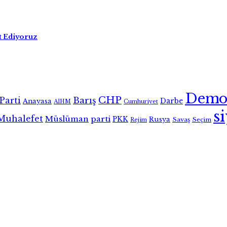
et Ediyoruz
Demo
CHP
Parti
Barış
Darbe
Anayasa
AİHM
Cumhuriyet
s
Muhalefet
Müslüman
parti
PKK
Rusya
Savaş
Seçim
Rejim