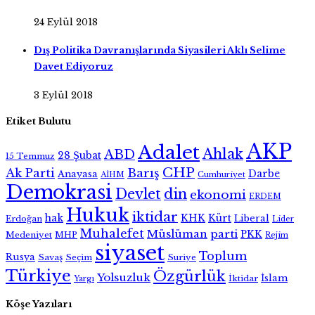
24 Eylül 2018
Dış Politika Davranışlarında Siyasileri Aklı Selime
Davet Ediyoruz
3 Eylül 2018
Etiket Bulutu
AKP
Adalet
Ahlak
ABD
28 Şubat
15 Temmuz
CHP
Ak Parti
Barış
Darbe
Anayasa
AİHM
Cumhuriyet
Demokrasi
Devlet
din
ekonomi
ERDEM
Hukuk
iktidar
hak
KHK
Kürt
Liberal
Erdoğan
Lider
Muhalefet
Müslüman
parti
PKK
Medeniyet
MHP
Rejim
siyaset
Toplum
Rusya
Savaş
Seçim
Suriye
Türkiye
Özgürlük
Yolsuzluk
İslam
İktidar
Yargı
Köşe Yazıları