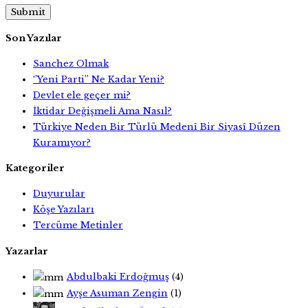
Son Yazılar
Sanchez Olmak
‘’Yeni Parti’’ Ne Kadar Yeni?
Devlet ele geçer mi?
İktidar Değişmeli Ama Nasıl?
Türkiye Neden Bir Türlü Medenî Bir Siyasî Düzen
Kuramıyor?
Kategoriler
Duyurular
Köşe Yazıları
Tercüme Metinler
Yazarlar
Abdulbaki Erdoğmuş
(4)
Ayşe Asuman Zengin
(1)