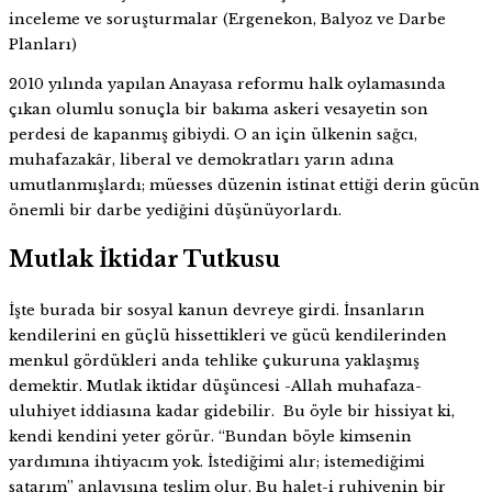
inceleme ve soruşturmalar (Ergenekon, Balyoz ve Darbe
Planları)
2010 yılında yapılan Anayasa reformu halk oylamasında
çıkan olumlu sonuçla bir bakıma askeri vesayetin son
perdesi de kapanmış gibiydi. O an için ülkenin sağcı,
muhafazakâr, liberal ve demokratları yarın adına
umutlanmışlardı; müesses düzenin istinat ettiği derin gücün
önemli bir darbe yediğini düşünüyorlardı.
Mutlak İktidar Tutkusu
İşte burada bir sosyal kanun devreye girdi. İnsanların
kendilerini en güçlü hissettikleri ve gücü kendilerinden
menkul gördükleri anda tehlike çukuruna yaklaşmış
demektir. Mutlak iktidar düşüncesi -Allah muhafaza-
uluhiyet iddiasına kadar gidebilir. Bu öyle bir hissiyat ki,
kendi kendini yeter görür. “Bundan böyle kimsenin
yardımına ihtiyacım yok. İstediğimi alır; istemediğimi
satarım” anlayışına teslim olur. Bu halet-i ruhiyenin bir