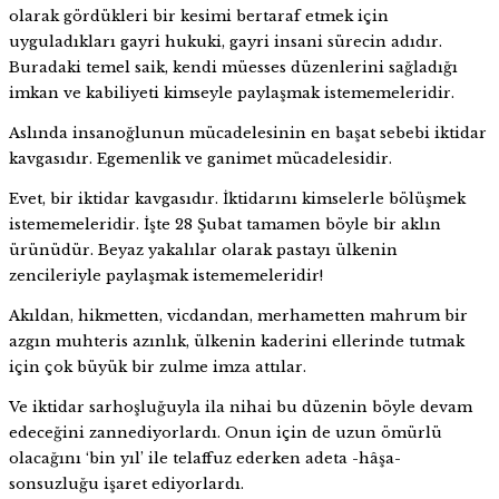
olarak gördükleri bir kesimi bertaraf etmek için
uyguladıkları gayri hukuki, gayri insani sürecin adıdır.
Buradaki temel saik, kendi müesses düzenlerini sağladığı
imkan ve kabiliyeti kimseyle paylaşmak istememeleridir.
Aslında insanoğlunun mücadelesinin en başat sebebi iktidar
kavgasıdır. Egemenlik ve ganimet mücadelesidir.
Evet, bir iktidar kavgasıdır. İktidarını kimselerle bölüşmek
istememeleridir. İşte 28 Şubat tamamen böyle bir aklın
ürünüdür. Beyaz yakalılar olarak pastayı ülkenin
zencileriyle paylaşmak istememeleridir!
Akıldan, hikmetten, vicdandan, merhametten mahrum bir
azgın muhteris azınlık, ülkenin kaderini ellerinde tutmak
için çok büyük bir zulme imza attılar.
Ve iktidar sarhoşluğuyla ila nihai bu düzenin böyle devam
edeceğini zannediyorlardı. Onun için de uzun ömürlü
olacağını ‘bin yıl’ ile telaffuz ederken adeta -hâşa-
sonsuzluğu işaret ediyorlardı.