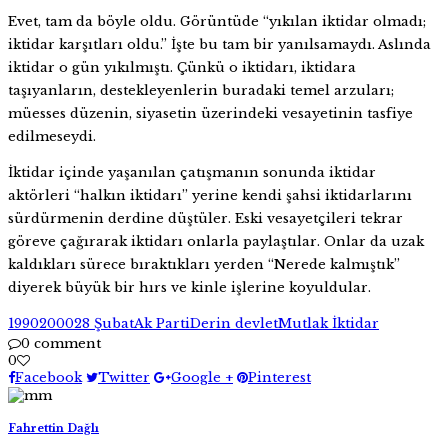
Evet, tam da böyle oldu. Görüntüde “yıkılan iktidar olmadı;
iktidar karşıtları oldu.” İşte bu tam bir yanılsamaydı. Aslında
iktidar o gün yıkılmıştı. Çünkü o iktidarı, iktidara
taşıyanların, destekleyenlerin buradaki temel arzuları;
müesses düzenin, siyasetin üzerindeki vesayetinin tasfiye
edilmeseydi.
İktidar içinde yaşanılan çatışmanın sonunda iktidar
aktörleri “halkın iktidarı” yerine kendi şahsi iktidarlarını
sürdürmenin derdine düştüler. Eski vesayetçileri tekrar
göreve çağırarak iktidarı onlarla paylaştılar. Onlar da uzak
kaldıkları sürece bıraktıkları yerden “Nerede kalmıştık”
diyerek büyük bir hırs ve kinle işlerine koyuldular.
1990
2000
28 Şubat
Ak Parti
Derin devlet
Mutlak İktidar
0 comment
0
Facebook
Twitter
Google +
Pinterest
Fahrettin Dağlı