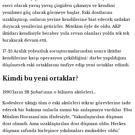
eseri olarak yavaş yavaş çizgiden çıkmaya ve kendini
yenilmez güç olarak görmeye başlar. Eski dostlarını
uzaklaştırıp, onların yerine kendilerine biat edecek; sadakat
duyacak yenilerini getirirler. Nitekim öyle de oldu. AKP
iktidarı kendisiyle beraber yola revan olanları yolda tek tek
bırakarak devam etti.
17-25 Aralık yolsuzluk soruşturmalarından sonra iktidar
kendilerine karşı operasyon çekildiğini/ darbe yapıldığını
düşünerek eski ortaklarını tasfiye edip yeni ortaklar edindi.
Kimdi bu yeni ortaklar?
1990’ların 28 Şubat’ının o bilinen aktörleri…
Kodeslere tıktığı tüm o eski aktörleri tekrar görevlerine iade
ederek bir bakıma onlarla zımni bir anlaşmaya vardılar. Ebu
Müslim Horasani’nin ifadesiyle, “Yakınlaştırılan düşman
dost olmadı. Ama uzaklaştırılan dost düşman oldu. Herkes
düşman safında birleşince yıkılmaları mukadder oldu.”