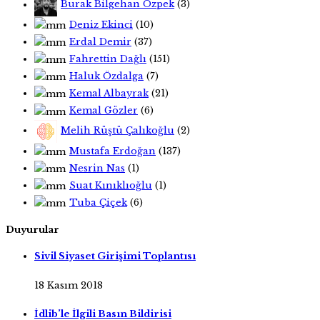
Burak Bilgehan Özpek
(3)
Deniz Ekinci
(10)
Erdal Demir
(37)
Fahrettin Dağlı
(151)
Haluk Özdalga
(7)
Kemal Albayrak
(21)
Kemal Gözler
(6)
Melih Rüştü Çalıkoğlu
(2)
Mustafa Erdoğan
(137)
Nesrin Nas
(1)
Suat Kınıklıoğlu
(1)
Tuba Çiçek
(6)
Duyurular
Sivil Siyaset Girişimi Toplantısı
18 Kasım 2018
İdlib’le İlgili Basın Bildirisi