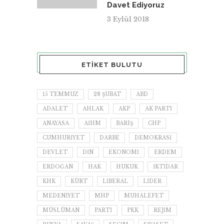
Davet Ediyoruz
3 Eylül 2018
ETIKET BULUTU
15 TEMMUZ
28 ŞUBAT
ABD
ADALET
AHLAK
AKP
AK PARTI
ANAYASA
AİHM
BARIŞ
CHP
CUMHURIYET
DARBE
DEMOKRASI
DEVLET
DIN
EKONOMI
ERDEM
ERDOĞAN
HAK
HUKUK
IKTIDAR
KHK
KÜRT
LIBERAL
LIDER
MEDENIYET
MHP
MUHALEFET
MÜSLÜMAN
PARTI
PKK
REJIM