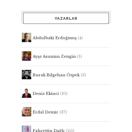
YAZARLAR
Abdulbaki Erdoğmuş
(4)
Ayşe Asuman Zengin
(1)
Burak Bilgehan Özpek
(3)
Deniz Ekinci
(10)
Erdal Demir
(37)
Fahrettin Dağlı
(151)