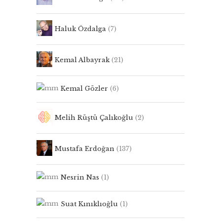
Haluk Özdalga
(7)
Kemal Albayrak
(21)
Kemal Gözler
(6)
Melih Rüştü Çalıkoğlu
(2)
Mustafa Erdoğan
(137)
Nesrin Nas
(1)
Suat Kınıklıoğlu
(1)