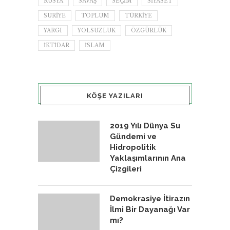
RUSYA
SAVAŞ
SEÇIM
SIYASET
SURIYE
TOPLUM
TÜRKIYE
YARGI
YOLSUZLUK
ÖZGÜRLÜK
İKTIDAR
İSLAM
KÖŞE YAZILARI
2019 Yılı Dünya Su
Gündemi ve
Hidropolitik
Yaklaşımlarının Ana
Çizgileri
Demokrasiye İtirazın
İlmi Bir Dayanağı Var
mı?