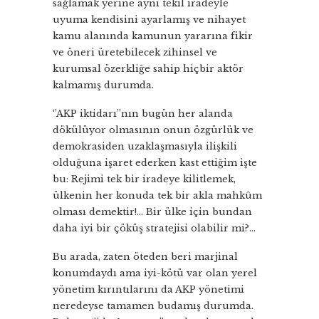
sağlamak yerine aynı tekil iradeyle
uyuma kendisini ayarlamış ve nihayet
kamu alanında kamunun yararına fikir
ve öneri üretebilecek zihinsel ve
kurumsal özerkliğe sahip hiçbir aktör
kalmamış durumda.
‘’AKP iktidarı’’nın bugün her alanda
dökülüyor olmasının onun özgürlük ve
demokrasiden uzaklaşmasıyla ilişkili
olduğuna işaret ederken kast ettiğim işte
bu: Rejimi tek bir iradeye kilitlemek,
ülkenin her konuda tek bir akla mahkûm
olması demektir!… Bir ülke için bundan
daha iyi bir çöküş stratejisi olabilir mi?…
Bu arada, zaten öteden beri marjinal
konumdaydı ama iyi-kötü var olan yerel
yönetim kırıntılarını da AKP yönetimi
neredeyse tamamen budamış durumda.