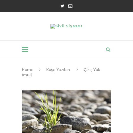
Home
Köşe Yazıları
Çıkış Yok
(mu?)