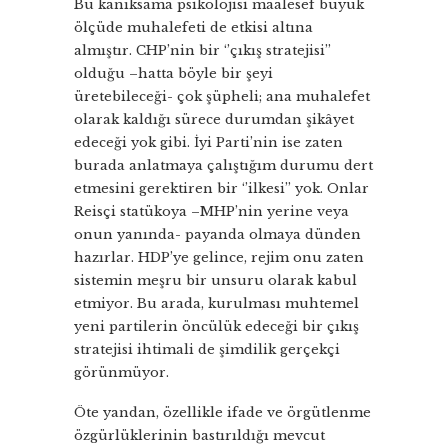
Bu kanıksama psikolojisi maalesef büyük
ölçüde muhalefeti de etkisi altına
almıştır. CHP’nin bir ‘’çıkış stratejisi’’
olduğu –hatta böyle bir şeyi
üretebileceği- çok şüpheli; ana muhalefet
olarak kaldığı sürece durumdan şikâyet
edeceği yok gibi. İyi Parti’nin ise zaten
burada anlatmaya çalıştığım durumu dert
etmesini gerektiren bir ‘’ilkesi’’ yok. Onlar
Reisçi statükoya –MHP’nin yerine veya
onun yanında- payanda olmaya dünden
hazırlar. HDP’ye gelince, rejim onu zaten
sistemin meşru bir unsuru olarak kabul
etmiyor. Bu arada, kurulması muhtemel
yeni partilerin öncülük edeceği bir çıkış
stratejisi ihtimali de şimdilik gerçekçi
görünmüyor.
Öte yandan, özellikle ifade ve örgütlenme
özgürlüklerinin bastırıldığı mevcut