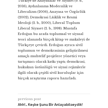
Türkiye’de Anayasalar ve Siyaset (9. b.,
2016), Aydınlanma Modernlik ve
Liberalizm (2006), Anayasa ve Özgürlük
(2002), Demokrasi Lâiklik ve Resmi
İdeoloji (2. b., 2000), Liberal Toplum
Liberal Siyaset (2. b., 1998). Mustafa
Erdoğan bu arada toplumsal ve siyasal
teori alanında birçok kitap ve makaleyi de
Türkçeye çevirdi. Erdoğan ayrıca sivil
toplumun ve demokrasinin geliştirilmesi
amaçlı muhtelif projelere yönetici veya
tartışmacı olarak katkı yaptı; demokrasi,
hukukun üstünlüğü ve siyasî rejimlerle
ilgili olarak çeşitli sivil kuruluşlar için
birçok araştırma raporu hazırladı.
previous post
Ahh!… Keşke Şunu Bir Anlayabilseydik!