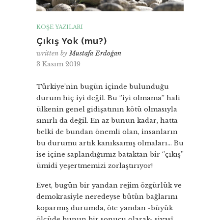
KÖŞE YAZILARI
Çıkış Yok (mu?)
written by
Mustafa Erdoğan
3 Kasım 2019
Türkiye’nin bugün içinde bulunduğu
durum hiç iyi değil. Bu ‘’iyi olmama’’ hali
ülkenin genel gidişatının kötü olmasıyla
sınırlı da değil. En az bunun kadar, hatta
belki de bundan önemli olan, insanların
bu durumu artık kanıksamış olmaları… Bu
ise içine saplandığımız bataktan bir ‘’çıkış’’
ümidi yeşertmemizi zorlaştırıyor!
Evet, bugün bir yandan rejim özgürlük ve
demokrasiyle neredeyse bütün bağlarını
koparmış durumda, öte yandan -büyük
ölçüde bunun bir sonucu olarak- siyasî