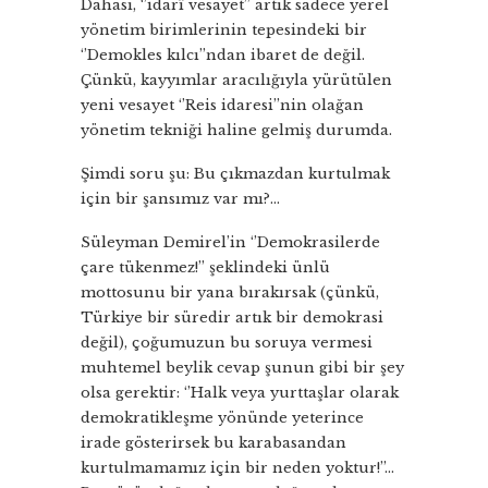
Dahası, ‘’idarî vesayet’’ artık sadece yerel
yönetim birimlerinin tepesindeki bir
‘’Demokles kılcı’’ndan ibaret de değil.
Çünkü, kayyımlar aracılığıyla yürütülen
yeni vesayet ‘’Reis idaresi’’nin olağan
yönetim tekniği haline gelmiş durumda.
Şimdi soru şu: Bu çıkmazdan kurtulmak
için bir şansımız var mı?…
Süleyman Demirel’in ‘’Demokrasilerde
çare tükenmez!’’ şeklindeki ünlü
mottosunu bir yana bırakırsak (çünkü,
Türkiye bir süredir artık bir demokrasi
değil), çoğumuzun bu soruya vermesi
muhtemel beylik cevap şunun gibi bir şey
olsa gerektir: ‘’Halk veya yurttaşlar olarak
demokratikleşme yönünde yeterince
irade gösterirsek bu karabasandan
kurtulmamamız için bir neden yoktur!’’…