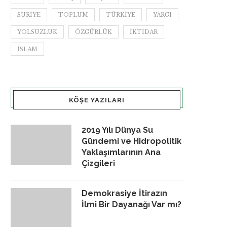
SURIYE
TOPLUM
TÜRKIYE
YARGI
YOLSUZLUK
ÖZGÜRLÜK
İKTIDAR
İSLAM
KÖŞE YAZILARI
2019 Yılı Dünya Su
Gündemi ve Hidropolitik
Yaklaşımlarının Ana
Çizgileri
Demokrasiye İtirazın
İlmi Bir Dayanağı Var mı?