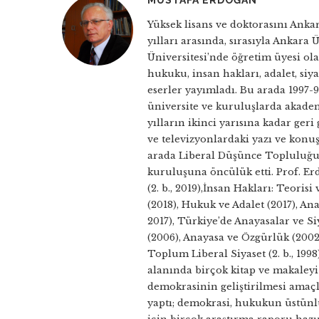
Yüksek lisans ve doktorasını Ank
yılları arasında, sırasıyla Ankara 
Üniversitesi’nde öğretim üyesi ol
hukuku, insan hakları, adalet, siya
eserler yayımladı. Bu arada 1997-
üniversite ve kuruluşlarda akademi
yılların ikinci yarısına kadar ger
ve televizyonlardaki yazı ve konuş
arada Liberal Düşünce Topluluğu’
kuruluşuna öncülük etti. Prof. Er
(2. b., 2019),İnsan Hakları: Teori
(2018), Hukuk ve Adalet (2017), An
2017), Türkiye’de Anayasalar ve Si
(2006), Anayasa ve Özgürlük (2002)
Toplum Liberal Siyaset (2. b., 199
alanında birçok kitap ve makaleyi
demokrasinin geliştirilmesi amaçlı
yaptı; demokrasi, hukukun üstünlüğü