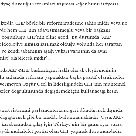
ihtiyaç duyduğu reformları yapması -eğer bunu istiyorsa
ktedir: CHP böyle bir reform iradesine sahip midir veya ne
erde hem CHP’nin adayı (İmamoğlu veya bir başkası)
s çoğunluğu CHP’nin eline geçti. Bu durumda ‘’AKP
ist ideolojiye sımsıkı sarılmak olduğu yolunda her taraftan
n ve kendi tabanının aşağı yukarı yarısının da aynı
ist’’ olabilecek midir?…
arda AKP-MHP baskıcılığını haklı olarak eleştirmesinin
mlu anlamda referans yapmaktan başka pozitif olarak neler
vermeyen Özgür Özel’in liderliğindeki CHP’nin muhtemel
ilkeler doğrultusunda değiştirmek için kullanacağı kesin
ümet sistemini parlamenterizme geri döndürmek dışında,
 değiştirmek gibi bir madde bulunmamaktadır. Oysa, AKP-
karabasandan çıkış için Türkiye’nin bir şansı eğer varsa,
n büyük muhalefet partisi olan CHP yapmak durumundadır.