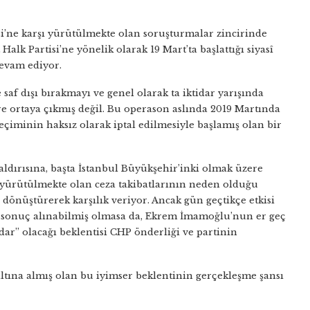
’ne karşı yürütülmekte olan soruşturmalar zincirinde
lk Partisi’ne yönelik olarak 19 Mart’ta başlattığı siyasî
devam ediyor.
f dışı bırakmayı ve genel olarak ta iktidar yarışında
e ortaya çıkmış değil. Bu operason aslında 2019 Martında
eçiminin haksız olarak iptal edilmesiyle başlamış olan bir
saldırısına, başta İstanbul Büyükşehir’inki olmak üzere
şı yürütülmekte olan ceza takibatlarının neden olduğu
e dönüştürerek karşılık veriyor. Ancak gün geçtikçe etkisi
ek sonuç alınabilmiş olmasa da, Ekrem İmamoğlu’nun er geç
idar’’ olacağı beklentisi CHP önderliği ve partinin
ltına almış olan bu iyimser beklentinin gerçekleşme şansı
.