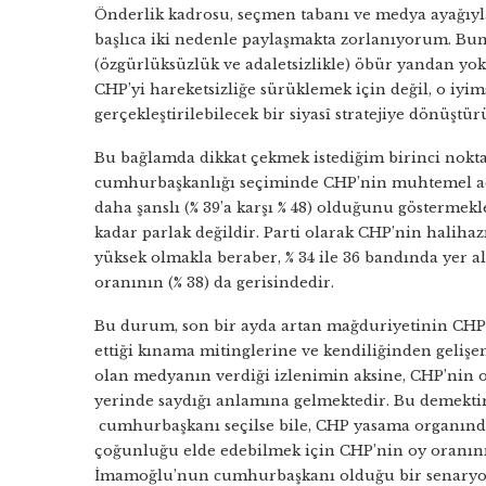
Önderlik kadrosu, seçmen tabanı ve medya ayağıyl
başlıca iki nedenle paylaşmakta zorlanıyorum. Bu
(özgürlüksüzlük ve adaletsizlikle) öbür yandan yok
CHP’yi hareketsizliğe sürüklemek için değil, o iyi
gerçekleştirilebilecek bir siyasî stratejiye dönüştü
Bu bağlamda dikkat çekmek istediğim birinci nokt
cumhurbaşkanlığı seçiminde CHP’nin muhtemel a
daha şanslı (% 39’a karşı % 48) olduğunu gösterme
kadar parlak değildir. Parti olarak CHP’nin haliha
yüksek olmakla beraber, % 34 ile 36 bandında yer 
oranının (% 38) da gerisindedir.
Bu durum, son bir ayda artan mağduriyetinin CHP l
ettiği kınama mitinglerine ve kendiliğinden gelişen
olan medyanın verdiği izlenimin aksine, CHP’nin 
yerinde saydığı anlamına gelmektedir. Bu demekti
cumhurbaşkanı seçilse bile, CHP yasama organın
çoğunluğu elde edebilmek için CHP’nin oy oranını 
İmamoğlu’nun cumhurbaşkanı olduğu bir senaryoda