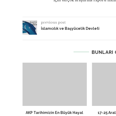
için birçok araştırma raporu hazır
previous post
İslamcılık ve Başyücelik Devleti
BUNLARI
iş Bir
AKP Tarihimizin En Büyük Hayal
17-25 Ara