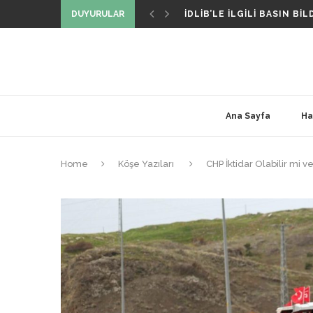
İDLIB’LE İLGILI BASIN BILD
DUYURULAR
DIŞ POLITIKA DAVRANIŞLA
BIZ KIMIZ VE NIÇIN VARIZ
SIVIL SIYASET GIRIŞIMI T
Ana Sayfa
Ha
Home
Köşe Yazıları
CHP İktidar Olabilir mi v