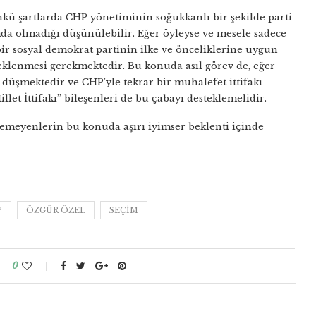
nkü şartlarda CHP yönetiminin soğukkanlı bir şekilde parti
a olmadığı düşünülebilir. Eğer öyleyse ve mesele sadece
ir sosyal demokrat partinin ilke ve önceliklerine uygun
teklenmesi gerekmektedir. Bu konuda asıl görev de, eğer
düşmektedir ve CHP’yle tekrar bir muhalefet ittifakı
t İttifakı’’ bileşenleri de bu çabayı desteklemelidir.
temeyenlerin bu konuda aşırı iyimser beklenti içinde
P
ÖZGÜR ÖZEL
SEÇIM
0