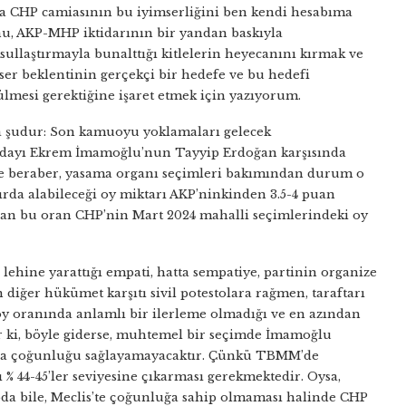
a CHP camiasının bu iyimserliğini ben kendi hesabıma
nu, AKP-MHP iktidarının bir yandan baskıyla
sullaştırmayla bunalttığı kitlelerin heyecanını kırmak ve
mser beklentinin gerçekçi bir hedefe ve bu hedefi
rülmesi gerektiğine işaret etmek için yazıyorum.
a şudur: Son kamuoyu yoklamaları gelecek
dayı Ekrem İmamoğlu’nun Tayyip Erdoğan karşısında
kle beraber, yasama organı seçimleri bakımından durum o
zırda alabileceği oy miktarı AKP’ninkinden 3.5-4 puan
alan bu oran CHP’nin Mart 2024 mahalli seçimlerindeki oy
ehine yarattığı empati, hatta sempatiye, partinin organize
 diğer hükümet karşıtı sivil potestolara rağmen, taraftarı
oy oranında anlamlı bir ilerleme olmadığı ve en azından
r ki, böyle giderse, muhtemel bir seçimde İmamoğlu
da çoğunluğu sağlayamayacaktır. Çünkü TBMM’de
% 44-45’ler seviyesine çıkarması gerekmektedir. Oysa,
 bile, Meclis’te çoğunluğa sahip olmaması halinde CHP