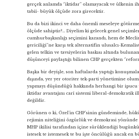
gerçek anlamda ‘’iktidar’’ olamayacak ve ülkenin 
tabiî- büyük ölçüde zora girecektir.
Bu da bizi ikinci ve daha önemli meseleye götürme
ölçüde sahiptir?… Diyelim ki gelecek genel seçiml
cumhurbaşkanlığı seçimini kazandı, hem de Mecli
gericiliği’’ne karşı tek alternatifin ulusalcı-Kemal
gelen telkin ve tavsiyelerin baskısı altında buluna
düşünceyi paylaştığı bilinen CHP gerçekten ‘’reform
Başka bir deyişle, son haftalarda yaptığı konuşmal
dışında, yer yer otoriter tek-parti yönetimine olu
yapmayı düşündüğü hakkında herhangi bir ipucu 
iktidar avantajını carî sistemi liberal-demokratik 
değildir.
Görünen o ki, Özel’in CHP’sinin gündeminde, hük
rejimin niteliğini özgürlük ve demokrasi yönünde
MHP ikilisi tarafından içine sürüklendiği bugünkü 
istesek te istemesek te bu işte öncülüğü ancak e