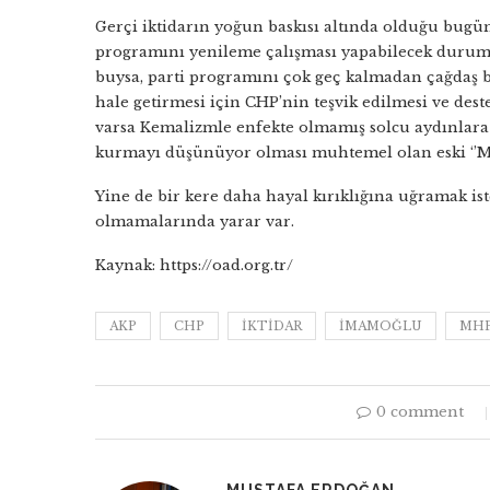
Gerçi iktidarın yoğun baskısı altında olduğu bugü
programını yenileme çalışması yapabilecek durumd
buysa, parti programını çok geç kalmadan çağdaş b
hale getirmesi için CHP’nin teşvik edilmesi ve des
varsa Kemalizmle enfekte olmamış solcu aydınlara 
kurmayı düşünüyor olması muhtemel olan eski ‘’Mille
Yine de bir kere daha hayal kırıklığına uğramak is
olmamalarında yarar var.
Kaynak: https://oad.org.tr/
AKP
CHP
IKTIDAR
IMAMOĞLU
MH
0 comment
MUSTAFA ERDOĞAN