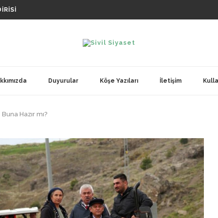
IRISI
RINDA SIYASILERI AKLI SELIME DAVET EDIYORUZ
?
OPLANTISI
kkımızda
Duyurular
Köşe Yazıları
İletişim
Kulla
e Buna Hazır mı?