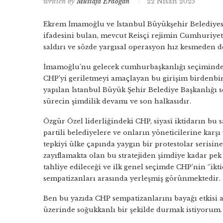
written by
Mustafa Erdoğan
22 Nisan 2025
Ekrem İmamoğlu ve İstanbul Büyükşehir Belediyesi
ifadesini bulan, mevcut Reisçi rejimin Cumhuriyet Ha
saldırı ve sözde yargısal operasyon hız kesmeden 
İmamoğlu’nu gelecek cumhurbaşkanlığı seçiminde sa
CHP’yi geriletmeyi amaçlayan bu girişim birdenbir
yapılan İstanbul Büyük Şehir Belediye Başkanlığı s
sürecin şimdilik devamı ve son halkasıdır.
Özgür Özel liderliğindeki CHP, siyasî iktidarın bu 
partili belediyelere ve onların yöneticilerine kar
tepkiyi ülke çapında yaygın bir protestolar serisin
zayıflamakta olan bu stratejiden şimdiye kadar p
tahliye edileceği ve ilk genel seçimde CHP’nin ‘’ikt
sempatizanları arasında yerleşmiş görünmektedir.
Ben bu yazıda CHP sempatizanlarını bayağı etkisi a
üzerinde soğukkanlı bir şekilde durmak istiyorum