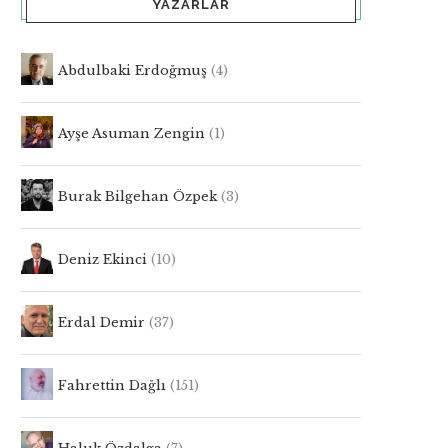
YAZARLAR
Abdulbaki Erdoğmuş
(4)
Ayşe Asuman Zengin
(1)
Burak Bilgehan Özpek
(3)
Deniz Ekinci
(10)
Erdal Demir
(37)
Fahrettin Dağlı
(151)