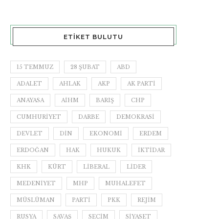
ETIKET BULUTU
15 TEMMUZ
28 ŞUBAT
ABD
ADALET
AHLAK
AKP
AK PARTI
ANAYASA
AİHM
BARIŞ
CHP
CUMHURIYET
DARBE
DEMOKRASI
DEVLET
DIN
EKONOMI
ERDEM
ERDOĞAN
HAK
HUKUK
IKTIDAR
KHK
KÜRT
LIBERAL
LIDER
MEDENIYET
MHP
MUHALEFET
MÜSLÜMAN
PARTI
PKK
REJIM
RUSYA
SAVAŞ
SEÇIM
SIYASET