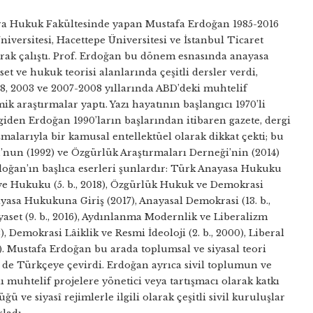
ara Hukuk Fakültesinde yapan Mustafa Erdoğan 1985-2016
Üniversitesi, Hacettepe Üniversitesi ve İstanbul Ticaret
arak çalıştı. Prof. Erdoğan bu dönem esnasında anayasa
set ve hukuk teorisi alanlarında çeşitli dersler verdi,
98, 2003 ve 2007-2008 yıllarında ABD’deki muhtelif
k araştırmalar yaptı. Yazı hayatının başlangıcı 1970’li
i giden Erdoğan 1990’ların başlarından itibaren gazete, dergi
malarıyla bir kamusal entellektüel olarak dikkat çekti; bu
nun (1992) ve Özgürlük Araştırmaları Derneği’nin (2014)
doğan’ın başlıca eserleri şunlardır: Türk Anayasa Hukuku
si ve Hukuku (5. b., 2018), Özgürlük Hukuk ve Demokrasi
ayasa Hukukuna Giriş (2017), Anayasal Demokrasi (13. b.,
yaset (9. b., 2016), Aydınlanma Modernlik ve Liberalizm
, Demokrasi Lâiklik ve Resmi İdeoloji (2. b., 2000), Liberal
8). Mustafa Erdoğan bu arada toplumsal ve siyasal teori
 de Türkçeye çevirdi. Erdoğan ayrıca sivil toplumun ve
 muhtelif projelere yönetici veya tartışmacı olarak katkı
 ve siyasî rejimlerle ilgili olarak çeşitli sivil kuruluşlar