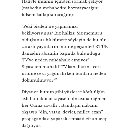
Haliyle insanın içinden sormak geliyor
(mabedin mehabetini bozmayacağını
bilsem kalkıp soracağım):
“Peki bizden ne yapmamızı
bekliyorsunuz? Biz halkız. Siz memuru
olduğunuz hükümete söyleyin de bu tür
zararlı yayınların önüne geçsinler! RTÜK
damadın abisinin başında bulunduğu
TV’ye neden müdahale etmiyor?
Siyaseten muhalif TV kanallarına ceza
üstüne ceza yağdırılırken bunlara neden
dokunulmuyor?”
Diyanet, bunun gibi yüzlerce kötülüğün
asli faili iktidar siyaseti olmasına rağmen
her Cuma zavallı vatandaşın nabzını
okşayıp “din, vatan, devlet, millet, ezan”
propagandası yaparak cemaati efsunlayıp
dağıtıyor.