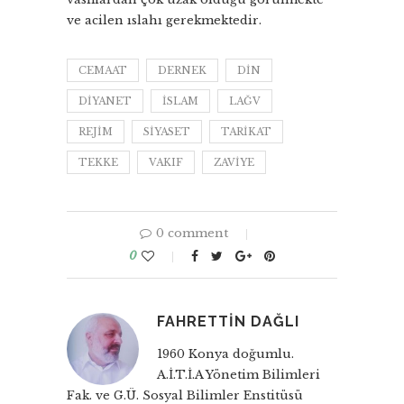
ve acilen ıslahı gerekmektedir.
CEMAAT
DERNEK
DIN
DIYANET
ISLAM
LAĞV
REJIM
SIYASET
TARIKAT
TEKKE
VAKIF
ZAVIYE
0 comment
0
FAHRETTIN DAĞLI
1960 Konya doğumlu.
A.İ.T.İ.A Yönetim Bilimleri
Fak. ve G.Ü. Sosyal Bilimler Enstitüsü