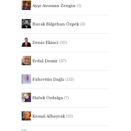
Ayşe Asuman Zengin
(1)
Burak Bilgehan Özpek
(3)
Deniz Ekinci
(10)
Erdal Demir
(37)
Fahrettin Dağlı
(152)
Haluk Özdalga
(7)
Kemal Albayrak
(21)