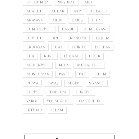
15 TEMMUZ
28 ŞUBAT
ABD
ADALET
AHLAK
AKP
AK PARTI
ANAYASA
AİHM
BARIŞ
CHP
CUMHURIYET
DARBE
DEMOKRASI
DEVLET
DIN
EKONOMI
ERDEM
ERDOĞAN
HAK
HUKUK
IKTIDAR
KHK
KÜRT
LIBERAL
LIDER
MEDENIYET
MHP
MUHALEFET
MÜSLÜMAN
PARTI
PKK
REJIM
RUSYA
SAVAŞ
SEÇIM
SIYASET
SURIYE
TOPLUM
TÜRKIYE
YARGI
YOLSUZLUK
ÖZGÜRLÜK
İKTIDAR
İSLAM