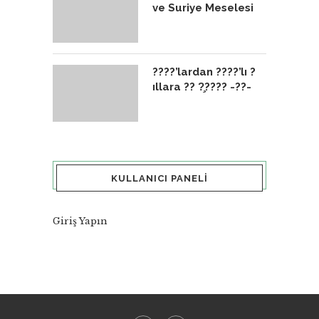
ve Suriye Meselesi
????’lardan ????’lı ?
ıllara ?? ?̧???? -??-
KULLANICI PANELI
Giriş Yapın