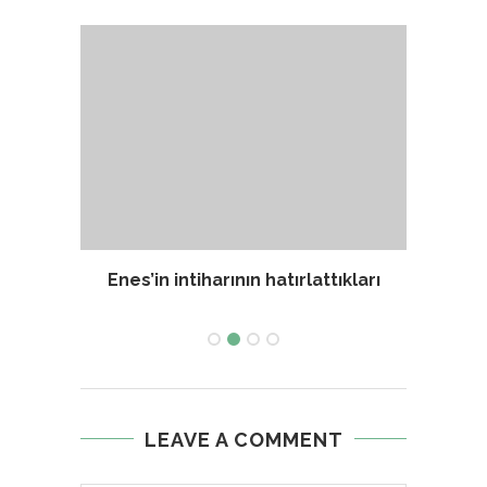
Enes’in intiharının hatırlattıkları
S
LEAVE A COMMENT