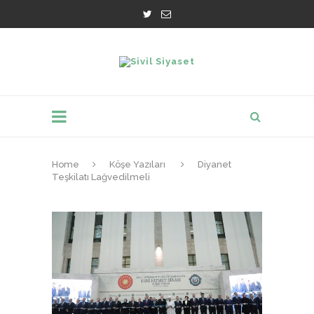
Home
Köşe Yazıları
Diyanet
Teşkilatı Lağvedilmeli