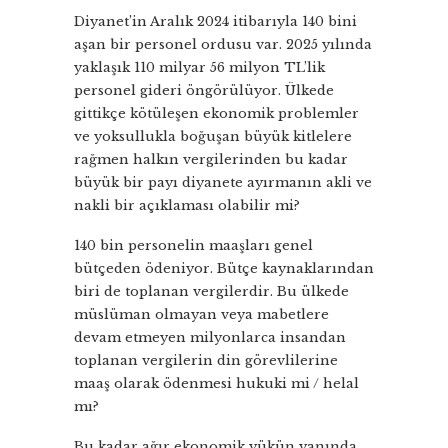
Diyanet’in Aralık 2024 itibarıyla 140 bini
aşan bir personel ordusu var. 2025 yılında
yaklaşık 110 milyar 56 milyon TL’lik
personel gideri öngörülüyor. Ülkede
gittikçe kötüleşen ekonomik problemler
ve yoksullukla boğuşan büyük kitlelere
rağmen halkın vergilerinden bu kadar
büyük bir payı diyanete ayırmanın akli ve
nakli bir açıklaması olabilir mi?
140 bin personelin maaşları genel
bütçeden ödeniyor. Bütçe kaynaklarından
biri de toplanan vergilerdir. Bu ülkede
müslüman olmayan veya mabetlere
devam etmeyen milyonlarca insandan
toplanan vergilerin din görevlilerine
maaş olarak ödenmesi hukuki mi / helal
mı?
Bu kadar ağır ekonomik yükün yanında