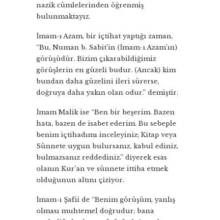
nazik cümlelerinden öğrenmiş
bulunmaktayız.
İmam-ı Azam, bir içtihat yaptığı zaman,
“Bu, Numan b. Sabit’in (İmam-ı Azam’ın)
görüşüdür. Bizim çıkarabildiğimiz
görüşlerin en güzeli budur. (Ancak) kim
bundan daha güzelini ileri sürerse,
doğruya daha yakın olan odur.” demiştir.
İmam Malik ise “Ben bir beşerim. Bazen
hata, bazen de isabet ederim. Bu sebeple
benim içtihadımı inceleyiniz; Kitap veya
Sünnete uygun bulursanız, kabul ediniz,
bulmazsanız reddediniz.” diyerek esas
olanın Kur’an ve sünnete ittiba etmek
olduğunun altını çiziyor.
İmam-ı Şafii de “Benim görüşüm, yanlış
olması muhtemel doğrudur; bana