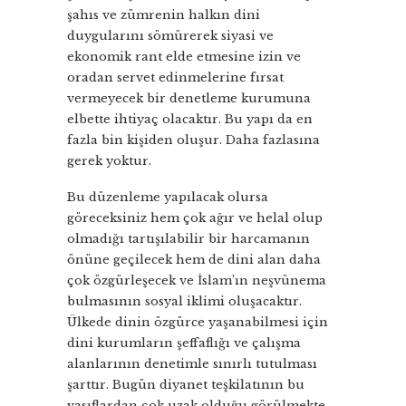
şahıs ve zümrenin halkın dini
duygularını sömürerek siyasi ve
ekonomik rant elde etmesine izin ve
oradan servet edinmelerine fırsat
vermeyecek bir denetleme kurumuna
elbette ihtiyaç olacaktır. Bu yapı da en
fazla bin kişiden oluşur. Daha fazlasına
gerek yoktur.
Bu düzenleme yapılacak olursa
göreceksiniz hem çok ağır ve helal olup
olmadığı tartışılabilir bir harcamanın
önüne geçilecek hem de dini alan daha
çok özgürleşecek ve İslam’ın neşvünema
bulmasının sosyal iklimi oluşacaktır.
Ülkede dinin özgürce yaşanabilmesi için
dini kurumların şeffaflığı ve çalışma
alanlarının denetimle sınırlı tutulması
şarttır. Bugün diyanet teşkilatının bu
vasıflardan çok uzak olduğu görülmekte