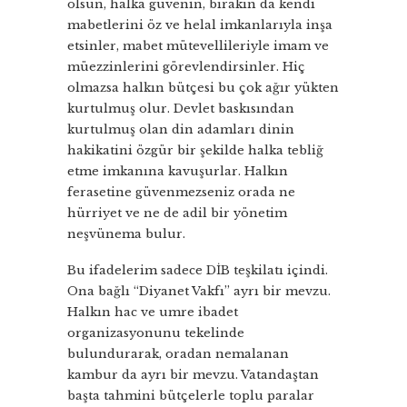
olsun, halka güvenin, bırakın da kendi
mabetlerini öz ve helal imkanlarıyla inşa
etsinler, mabet mütevellileriyle imam ve
müezzinlerini görevlendirsinler. Hiç
olmazsa halkın bütçesi bu çok ağır yükten
kurtulmuş olur. Devlet baskısından
kurtulmuş olan din adamları dinin
hakikatini özgür bir şekilde halka tebliğ
etme imkanına kavuşurlar. Halkın
ferasetine güvenmezseniz orada ne
hürriyet ve ne de adil bir yönetim
neşvünema bulur.
Bu ifadelerim sadece DİB teşkilatı içindi.
Ona bağlı “Diyanet Vakfı” ayrı bir mevzu.
Halkın hac ve umre ibadet
organizasyonunu tekelinde
bulundurarak, oradan nemalanan
kambur da ayrı bir mevzu. Vatandaştan
başta tahmini bütçelerle toplu paralar