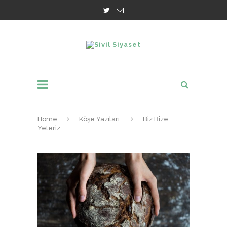
Home
Köşe Yazıları
Biz Bize
Yeteriz