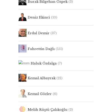
Burak Bilgehan Özpek
(3)
Deniz Ekinci
(10)
Erdal Demir
(37)
Fahrettin Dağlı
(151)
Haluk Özdalga
(7)
Kemal Albayrak
(21)
Kemal Gözler
(6)
Melih Rüştü Çalıkoğlu
(2)