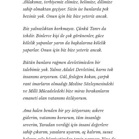
Ahlakımız, terbiyemiz elimize, belimize, dilimize
sahip olmaktan geçiyor. Sizin ise bunlarda pek
beziniz yok. Onun için biz bize yeteriz ancak.
Biz yalnızlıktan korkmayız. Çünkü Tanrı da
tekdir. Binlerce kişi ile çok görünenler, güce
kölelik yapanlar yarın da başkalarına kölelik
yaparlar. Onun için biz bize yeteriz ancak.
Bütün bunlara rağmen devletimizden bir
talebimiz yok. Yalnız Adalet Devletimi, karnı tok
insanımı arıyorum. Gül, fesleğen kokan, çarpık
rant imarların olmadığı Medine Sözleşmesindeki
ve Millî Mücadeledeki bize miras bırakanların
emaneti olan vatanımı özlüyorum.
Ama halen benden bir şey istiyorsan; askere
giderim, vatanımı korurum, tüm insanlığı
severim, Yaradan verdiği için insani değerlere
sahip çıkarım, yasalara uyarım, aç kalırım, susuz