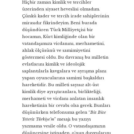
Hiçbir zaman kimlik ve tercihler
üzerinden siyaset heveslisi olmadım.
Çünkü kader ve tercih irade sahiplerinin
mirasıdır fikrindeyim. Beni burada
düşündüren Türk Milliyetçisi bir
hocamın, Kürt kimliğinde olan bir
vatandaşımıza vicdanını, merhametini,
ahlak ölçüsünü ve samimiyetini
göstermesi oldu. Bu davranış bu milletin
evlatlarını kimlik ve ideolojik
saplantılarla kavgalara ve ayrışma planı
yapan oyuncularına samimi başkaldırı
hareketidir. Bu milleti sayısız alt-üst
kimlik diye ayrıştıranlara, birlikteliği,
merhameti ve vicdanı anlatan insanlık
hareketinin bir cevabı olsa gerek. Bunları
düşünürken telefonuma gelen “
Biz Bize
Yeteriz Türkiye’m
” mesajı bu yazıyı
yazmama vesile oldu. O vatandaşımızın
düşüncesine istinaden, o’nun duygularını