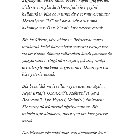
21.yüzyılda bizler halen bedevi hayatı yaşıyoruz.
Sizlerse saraylarda teknolojinin her şeyini
kullanırken bize aç mısınız diye sormuyorsunuz?
Medeniyetin “M” sini hayal ediyoruz ama
bulamıyoruz. Onu için biz bize yeteriz ancak.
Biz bu ülkede, bize ahlak ve fikirleriyle miras
bırakarak bedel ödeyenlerin mirasını koruyoruz,
siz ise Emevi dönemi saltanatını kendi çevrenizde
yaşıyorsunuz. Bugünün sosyete, çıkarcı, rantçı
artistleriyle hasbihal ediyorsunuz. Onun için biz
bize yeteriz ancak.
Biz bunaldık mı izi silinmeyen usta sanatçıları,
Neşet Ertaş’ı, Ozan Arif’i, Mahsuni’yi, Şeyh
Bedrettin’i, Aşık Veysel’i, Nesimi’yi, dinliyoruz.
Siz saray düşkünlerini ağırlıyorsunuz. Biz
onlarla aşık atamayız, onun için biz bize yeteriz
ancak.
Devletimize güvendiğimiz için devletimiz bize