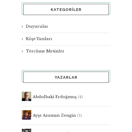
KATEGORILER
Duyurular
Köşe Yazıları
Tercüme Metinler
YAZARLAR
Abdulbaki Erdoğmuş
(4)
Ayşe Asuman Zengin
(1)