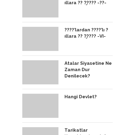
ıllara ?? ?̧???? -??-
????’lardan ????’lı ?
ıllara ?? ?̧???? -VI-
Atalar Siyasetine Ne
Zaman Dur
Denilecek?
Hangi Devlet?
Tarikatlar