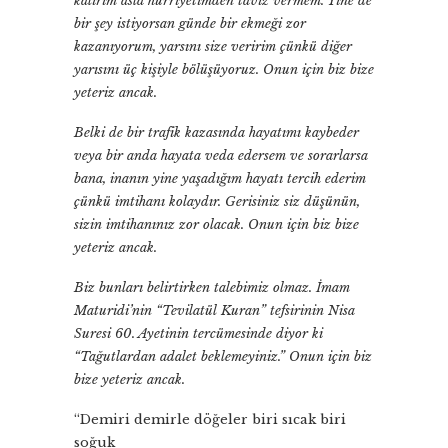
kalırım asla hürriyetimden taviz vermem. Yine de
bir şey istiyorsan günde bir ekmeği zor
kazanıyorum, yarsını size veririm çünkü diğer
yarısını üç kişiyle bölüşüyoruz. Onun için biz bize
yeteriz ancak.
Belki de bir trafik kazasında hayatımı kaybeder
veya bir anda hayata veda edersem ve sorarlarsa
bana, inanın yine yaşadığım hayatı tercih ederim
çünkü imtihanı kolaydır. Gerisiniz siz düşünün,
sizin imtihanınız zor olacak. Onun için biz bize
yeteriz ancak.
Biz bunları belirtirken talebimiz olmaz. İmam
Maturidi’nin “Tevilatül Kuran” tefsirinin Nisa
Suresi 60. Ayetinin tercümesinde diyor ki
“Tağutlardan adalet beklemeyiniz.” Onun için biz
bize yeteriz ancak.
“Demiri demirle döğeler biri sıcak biri
soğuk