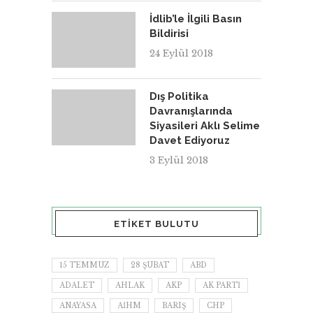
İdlib’le İlgili Basın
Bildirisi
24 Eylül 2018
Dış Politika
Davranışlarında
Siyasileri Aklı Selime
Davet Ediyoruz
3 Eylül 2018
ETIKET BULUTU
15 TEMMUZ
28 ŞUBAT
ABD
ADALET
AHLAK
AKP
AK PARTI
ANAYASA
AİHM
BARIŞ
CHP