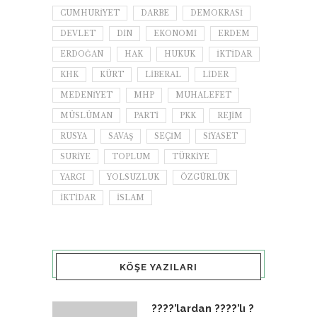
CUMHURIYET
DARBE
DEMOKRASI
DEVLET
DIN
EKONOMI
ERDEM
ERDOĞAN
HAK
HUKUK
IKTIDAR
KHK
KÜRT
LIBERAL
LIDER
MEDENIYET
MHP
MUHALEFET
MÜSLÜMAN
PARTI
PKK
REJIM
RUSYA
SAVAŞ
SEÇIM
SIYASET
SURIYE
TOPLUM
TÜRKIYE
YARGI
YOLSUZLUK
ÖZGÜRLÜK
İKTIDAR
İSLAM
KÖŞE YAZILARI
????’lardan ????’lı ?