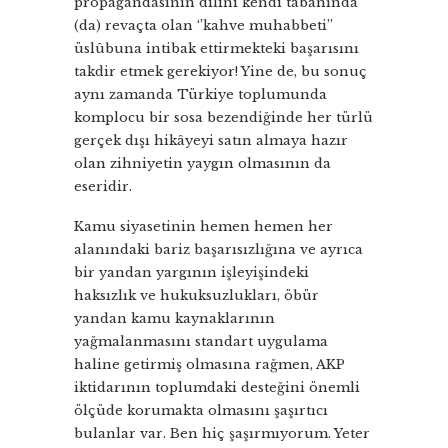
propagandasının dilini kendi tabanında
(da) revaçta olan ‘’kahve muhabbeti’’
üslûbuna intibak ettirmekteki başarısını
takdir etmek gerekiyor! Yine de, bu sonuç
aynı zamanda Türkiye toplumunda
komplocu bir sosa bezendiğinde her türlü
gerçek dışı hikâyeyi satın almaya hazır
olan zihniyetin yaygın olmasının da
eseridir.
Kamu siyasetinin hemen hemen her
alanındaki bariz başarısızlığına ve ayrıca
bir yandan yargının işleyişindeki
haksızlık ve hukuksuzlukları, öbür
yandan kamu kaynaklarının
yağmalanmasını standart uygulama
haline getirmiş olmasına rağmen, AKP
iktidarının toplumdaki desteğini önemli
ölçüde korumakta olmasını şaşırtıcı
bulanlar var. Ben hiç şaşırmıyorum. Yeter