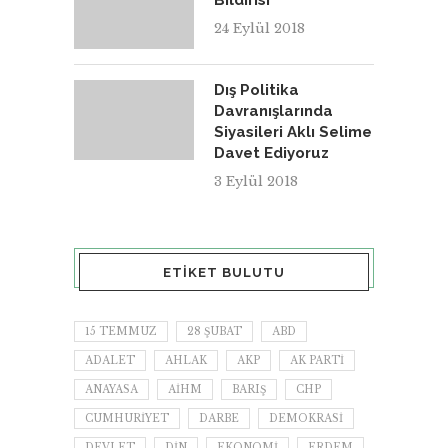
Bildirisi
24 Eylül 2018
Dış Politika
Davranışlarında
Siyasileri Aklı Selime
Davet Ediyoruz
3 Eylül 2018
ETIKET BULUTU
15 TEMMUZ
28 ŞUBAT
ABD
ADALET
AHLAK
AKP
AK PARTI
ANAYASA
AİHM
BARIŞ
CHP
CUMHURIYET
DARBE
DEMOKRASI
DEVLET
DIN
EKONOMI
ERDEM