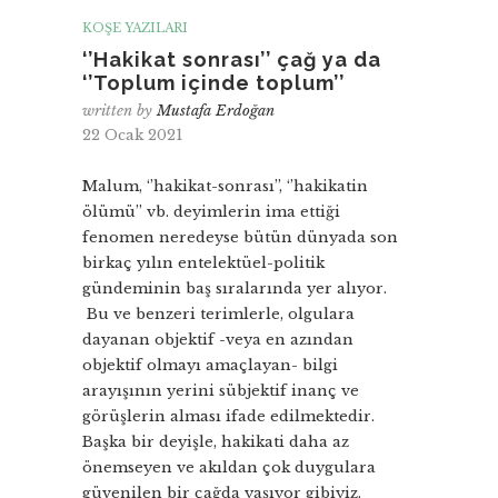
KÖŞE YAZILARI
‘’Hakikat sonrası’’ çağ ya da
‘’Toplum içinde toplum’’
written by
Mustafa Erdoğan
22 Ocak 2021
Malum, ‘’hakikat-sonrası’’, ‘’hakikatin
ölümü’’ vb. deyimlerin ima ettiği
fenomen neredeyse bütün dünyada son
birkaç yılın entelektüel-politik
gündeminin baş sıralarında yer alıyor.
Bu ve benzeri terimlerle, olgulara
dayanan objektif -veya en azından
objektif olmayı amaçlayan- bilgi
arayışının yerini sübjektif inanç ve
görüşlerin alması ifade edilmektedir.
Başka bir deyişle, hakikati daha az
önemseyen ve akıldan çok duygulara
güvenilen bir çağda yaşıyor gibiyiz.