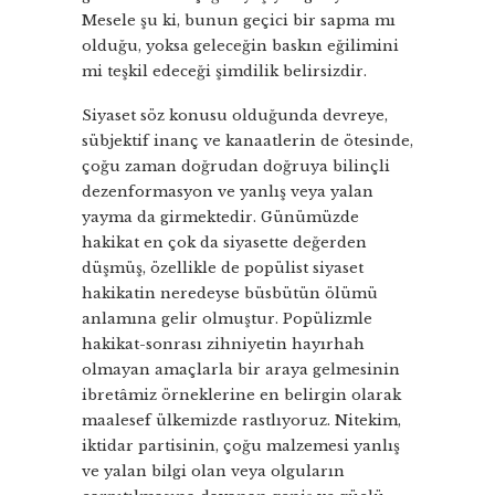
Mesele şu ki, bunun geçici bir sapma mı
olduğu, yoksa geleceğin baskın eğilimini
mi teşkil edeceği şimdilik belirsizdir.
Siyaset söz konusu olduğunda devreye,
sübjektif inanç ve kanaatlerin de ötesinde,
çoğu zaman doğrudan doğruya bilinçli
dezenformasyon ve yanlış veya yalan
yayma da girmektedir. Günümüzde
hakikat en çok da siyasette değerden
düşmüş, özellikle de popülist siyaset
hakikatin neredeyse büsbütün ölümü
anlamına gelir olmuştur. Popülizmle
hakikat-sonrası zihniyetin hayırhah
olmayan amaçlarla bir araya gelmesinin
ibretâmiz örneklerine en belirgin olarak
maalesef ülkemizde rastlıyoruz. Nitekim,
iktidar partisinin, çoğu malzemesi yanlış
ve yalan bilgi olan veya olguların