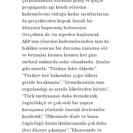
çarpıtılmasına dayanan geniş ve güçlü
propaganda ağı kendi yönetim
kademelerini olduğu kadar taraftarlarını
da gerçeklerden kopuk, hayalî bir
dünyaya hapsetmiş bulunuyor.
Gerçekten de, en tepeden başlayarak
AKP’nin yönetim kademelerinden tam da
hakikat-sonrası bir durumu yansıtan söz
ve beyanlar hemen hemen her gün
mebzul miktarda sadır olmaktadır. Şunlar
gibi meselâ: ’’Türkiye lider ülkedir’’,
‘’Türkiye her bakımdan çoğu ülkeyi
geride bırakmıştır’’, ‘’Demokrasinin tam
uygulandığı az sayıda ülkelerden biriyiz’’,
“Türk medyasının daha demokratik,
özgürlükçü ve çok sesli bir yapıya
kavuşması yönünde önemli ilerlemeler
kaydettik”, ‘’Ülkemizde ifade ve basın
özgürlüğü bizim iktidarımızda çok daha
ileri düzeye çıkmıştır’’, ‘’Ekonomide ve