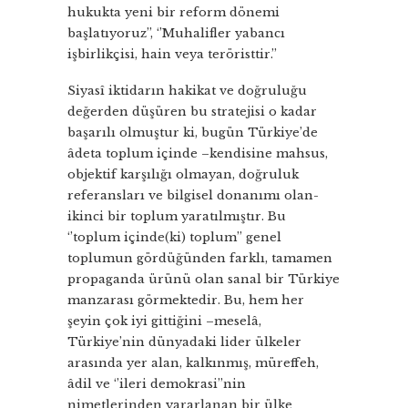
hukukta yeni bir reform dönemi
başlatıyoruz’’, ‘’Muhalifler yabancı
işbirlikçisi, hain veya teröristtir.’’
Siyasî iktidarın hakikat ve doğruluğu
değerden düşüren bu stratejisi o kadar
başarılı olmuştur ki, bugün Türkiye’de
âdeta toplum içinde –kendisine mahsus,
objektif karşılığı olmayan, doğruluk
referansları ve bilgisel donanımı olan-
ikinci bir toplum yaratılmıştır. Bu
‘’toplum içinde(ki) toplum’’ genel
toplumun gördüğünden farklı, tamamen
propaganda ürünü olan sanal bir Türkiye
manzarası görmektedir. Bu, hem her
şeyin çok iyi gittiğini –meselâ,
Türkiye’nin dünyadaki lider ülkeler
arasında yer alan, kalkınmış, müreffeh,
âdil ve ‘’ileri demokrasi’’nin
nimetlerinden yararlanan bir ülke