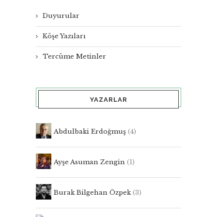
Duyurular
Köşe Yazıları
Tercüme Metinler
YAZARLAR
Abdulbaki Erdoğmuş
(4)
Ayşe Asuman Zengin
(1)
Burak Bilgehan Özpek
(3)