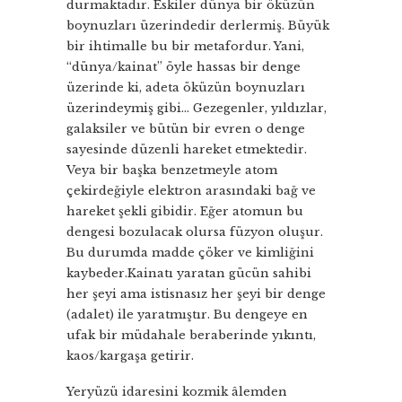
durmaktadır. Eskiler dünya bir öküzün
boynuzları üzerindedir derlermiş. Büyük
bir ihtimalle bu bir metafordur. Yani,
“dünya/kainat” öyle hassas bir denge
üzerinde ki, adeta öküzün boynuzları
üzerindeymiş gibi… Gezegenler, yıldızlar,
galaksiler ve bütün bir evren o denge
sayesinde düzenli hareket etmektedir.
Veya bir başka benzetmeyle atom
çekirdeğiyle elektron arasındaki bağ ve
hareket şekli gibidir. Eğer atomun bu
dengesi bozulacak olursa füzyon oluşur.
Bu durumda madde çöker ve kimliğini
kaybeder.Kainatı yaratan gücün sahibi
her şeyi ama istisnasız her şeyi bir denge
(adalet) ile yaratmıştır. Bu dengeye en
ufak bir müdahale beraberinde yıkıntı,
kaos/kargaşa getirir.
Yeryüzü idaresini kozmik âlemden