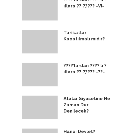
ıllara ?? ?̧???? -VI-
Tarikatlar
Kapatılmalı mıdır?
????’lardan ????’lı ?
ıllara ?? ?̧???? -??-
Atalar Siyasetine Ne
Zaman Dur
Denilecek?
Hangi Devlet?