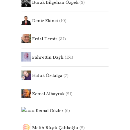
Burak Bilgehan Özpek
(3)
Deniz Ekinci
(10)
Erdal Demir
(37)
Fahrettin Dağlı
(151)
Haluk Özdalga
(7)
Kemal Albayrak
(21)
Kemal Gözler
(6)
Melih Rüştü Çalıkoğlu
(2)