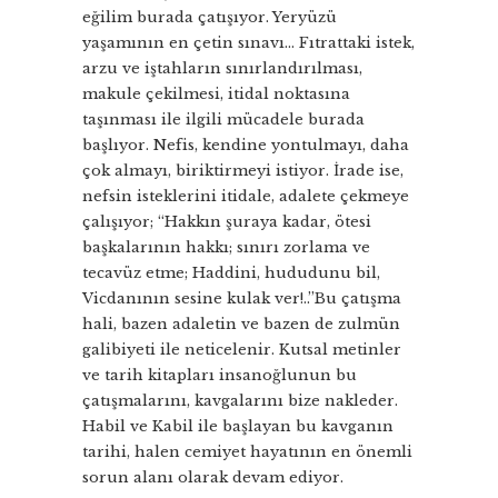
eğilim burada çatışıyor. Yeryüzü
yaşamının en çetin sınavı… Fıtrattaki istek,
arzu ve iştahların sınırlandırılması,
makule çekilmesi, itidal noktasına
taşınması ile ilgili mücadele burada
başlıyor. Nefis, kendine yontulmayı, daha
çok almayı, biriktirmeyi istiyor. İrade ise,
nefsin isteklerini itidale, adalete çekmeye
çalışıyor; “Hakkın şuraya kadar, ötesi
başkalarının hakkı; sınırı zorlama ve
tecavüz etme; Haddini, hududunu bil,
Vicdanının sesine kulak ver!..”Bu çatışma
hali, bazen adaletin ve bazen de zulmün
galibiyeti ile neticelenir. Kutsal metinler
ve tarih kitapları insanoğlunun bu
çatışmalarını, kavgalarını bize nakleder.
Habil ve Kabil ile başlayan bu kavganın
tarihi, halen cemiyet hayatının en önemli
sorun alanı olarak devam ediyor.