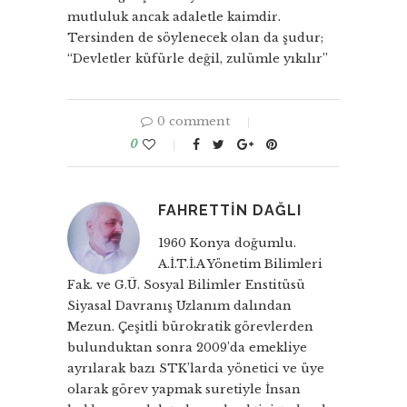
mutluluk ancak adaletle kaimdir.
Tersinden de söylenecek olan da şudur;
“Devletler küfürle değil, zulümle yıkılır”
0 comment
0
FAHRETTIN DAĞLI
1960 Konya doğumlu.
A.İ.T.İ.A Yönetim Bilimleri
Fak. ve G.Ü. Sosyal Bilimler Enstitüsü
Siyasal Davranış Uzlanım dalından
Mezun. Çeşitli bürokratik görevlerden
bulunduktan sonra 2009’da emekliye
ayrılarak bazı STK’larda yönetici ve üye
olarak görev yapmak suretiyle İnsan