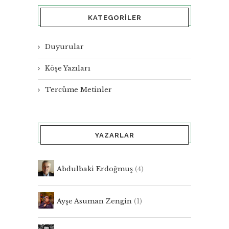
KATEGORILER
Duyurular
Köşe Yazıları
Tercüme Metinler
YAZARLAR
Abdulbaki Erdoğmuş
(4)
Ayşe Asuman Zengin
(1)