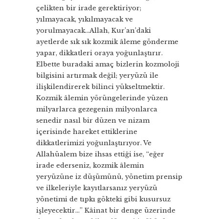
çelikten bir irade gerektiriyor;
yılmayacak, yıkılmayacak ve
yorulmayacak…Allah, Kur’an’daki
ayetlerde sık sık kozmik âleme gönderme
yapar, dikkatleri oraya yoğunlaştırır.
Elbette buradaki amaç bizlerin kozmoloji
bilgisini artırmak değil; yeryüzü ile
ilişkilendirerek bilinci yükseltmektir.
Kozmik âlemin yörüngelerinde yüzen
milyarlarca gezegenin milyonlarca
senedir nasıl bir düzen ve nizam
içerisinde hareket ettiklerine
dikkatlerimizi yoğunlaştırıyor. Ve
Allahüalem bize ihsas ettiği ise, “eğer
irade ederseniz, kozmik âlemin
yeryüzüne iz düşümünü, yönetim prensip
ve ilkeleriyle kayıtlarsanız yeryüzü
yönetimi de tıpkı gökteki gibi kusursuz
işleyecektir…” Kâinat bir denge üzerinde