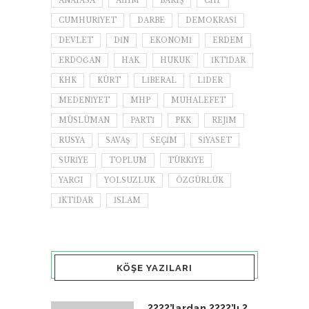
ANAYASA
AİHM
BARIŞ
CHP
CUMHURIYET
DARBE
DEMOKRASI
DEVLET
DIN
EKONOMI
ERDEM
ERDOĞAN
HAK
HUKUK
IKTIDAR
KHK
KÜRT
LIBERAL
LIDER
MEDENIYET
MHP
MUHALEFET
MÜSLÜMAN
PARTI
PKK
REJIM
RUSYA
SAVAŞ
SEÇIM
SIYASET
SURIYE
TOPLUM
TÜRKIYE
YARGI
YOLSUZLUK
ÖZGÜRLÜK
İKTIDAR
İSLAM
KÖŞE YAZILARI
????’lardan ????’lı ?