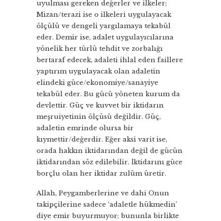
uyulması gereken değerler ve ilkeler;
Mizan/terazi ise o ilkeleri uygulayacak
ölçülü ve dengeli yargılamaya tekabül
eder. Demir ise, adalet uygulayıcılarına
yönelik her türlü tehdit ve zorbalığı
bertaraf edecek, adaleti ihlal eden faillere
yaptırım uygulayacak olan adaletin
elindeki güce/ekonomiye/sanayiye
tekabül eder. Bu gücü yöneten kurum da
devlettir. Güç ve kuvvet bir iktidarın
meşruiyetinin ölçüsü değildir. Güç,
adaletin emrinde olursa bir
kıymettir/değerdir. Eğer aksi varit ise,
orada hakkın iktidarından değil de gücün
iktidarından söz edilebilir. İktidarını güce
borçlu olan her iktidar zulüm üretir.
Allah, Peygamberlerine ve dahi Onun
takipçilerine sadece ‘adaletle hükmedin’
diye emir buyurmuyor; bununla birlikte