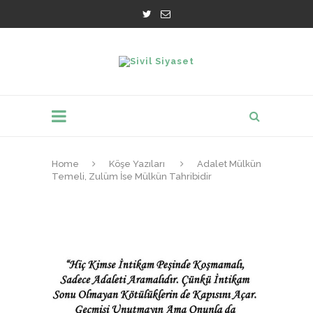
Home
Köşe Yazıları
Adalet Mülkün
Temeli, Zulüm İse Mülkün Tahribidir