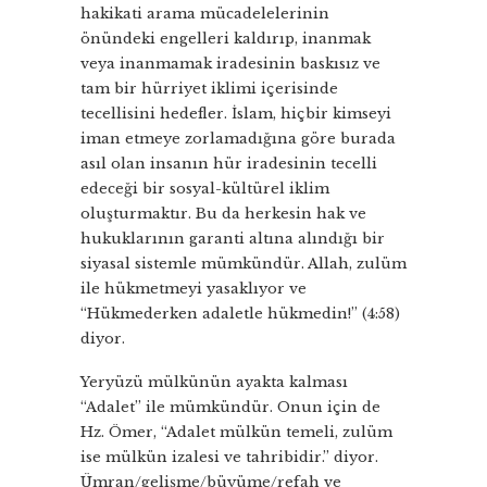
hakikati arama mücadelelerinin
önündeki engelleri kaldırıp, inanmak
veya inanmamak iradesinin baskısız ve
tam bir hürriyet iklimi içerisinde
tecellisini hedefler. İslam, hiçbir kimseyi
iman etmeye zorlamadığına göre burada
asıl olan insanın hür iradesinin tecelli
edeceği bir sosyal-kültürel iklim
oluşturmaktır. Bu da herkesin hak ve
hukuklarının garanti altına alındığı bir
siyasal sistemle mümkündür. Allah, zulüm
ile hükmetmeyi yasaklıyor ve
“Hükmederken adaletle hükmedin!” (4:58)
diyor.
Yeryüzü mülkünün ayakta kalması
“Adalet” ile mümkündür. Onun için de
Hz. Ömer, “Adalet mülkün temeli, zulüm
ise mülkün izalesi ve tahribidir.” diyor.
Ümran/gelişme/büyüme/refah ve