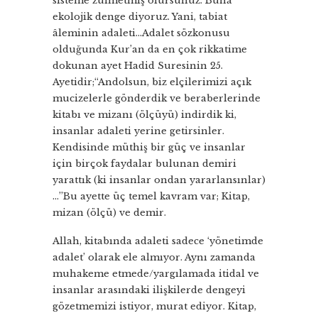
sisteme zulmetmiş olursunuz. Buna
ekolojik denge diyoruz. Yani, tabiat
âleminin adaleti…Adalet sözkonusu
olduğunda Kur’an da en çok rikkatime
dokunan ayet Hadid Suresinin 25.
Ayetidir;“Andolsun, biz elçilerimizi açık
mucizelerle gönderdik ve beraberlerinde
kitabı ve mizanı (ölçüyü) indirdik ki,
insanlar adaleti yerine getirsinler.
Kendisinde müthiş bir güç ve insanlar
için birçok faydalar bulunan demiri
yarattık (ki insanlar ondan yararlansınlar)
…”Bu ayette üç temel kavram var; Kitap,
mizan (ölçü) ve demir.
Allah, kitabında adaleti sadece ‘yönetimde
adalet’ olarak ele almıyor. Aynı zamanda
muhakeme etmede/yargılamada itidal ve
insanlar arasındaki ilişkilerde dengeyi
gözetmemizi istiyor, murat ediyor. Kitap,