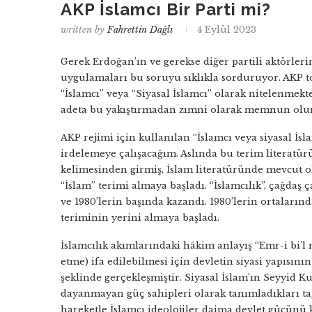
AKP İslamcı Bir Parti mi?
written by
Fahrettin Dağlı
4 Eylül 2023
Gerek Erdoğan’ın ve gerekse diğer partili aktörler
uygulamaları bu soruyu sıklıkla sorduruyor. AKP 
“İslamcı” veya “Siyasal İslamcı” olarak nitelenmek
adeta bu yakıştırmadan zımni olarak memnun ol
AKP rejimi için kullanılan “İslamcı veya siyasal İ
irdelemeye çalışacağım. Aslında bu terim literatür
kelimesinden girmiş, İslam literatüründe mevcut o
“İslam” terimi almaya başladı. “İslamcılık”, çağdaş
ve 1980’lerin başında kazandı. 1980’lerin ortaları
teriminin yerini almaya başladı.
İslamcılık akımlarındaki hâkim anlayış “Emr-i bi’l
etme) ifa edilebilmesi için devletin siyasi yapısını
şeklinde gerçekleşmiştir. Siyasal İslam’ın Seyyid Kut
dayanmayan güç sahipleri olarak tanımladıkları ta
hareketle İslamcı ideolojiler daima devlet gücünü