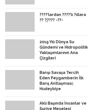
????’lardan ????’lı ?ıllara
?? ?̧???? -??-
2019 Yılı Dünya Su
Gündemi ve Hidropolitik
Yaklaşımlarının Ana
Çizgileri
Barışı Savaşa Tercih
Eden Peygamberin İlk
Barış Antlaşması;
Hudeybiye
Aklı Başında İnsanlar ve
Suriye Meselesi