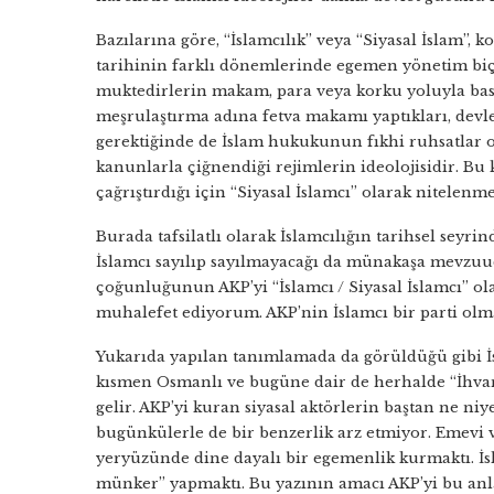
Bazılarına göre, “İslamcılık” veya “Siyasal İslam”,
tarihinin farklı dönemlerinde egemen yönetim biçim
muktedirlerin makam, para veya korku yoluyla baskı 
meşrulaştırma adına fetva makamı yaptıkları, devle
gerektiğinde de İslam hukukunun fıkhi ruhsatlar o
kanunlarla çiğnendiği rejimlerin ideolojisidir. Bu
çağrıştırdığı için “Siyasal İslamcı” olarak nitelenm
Burada tafsilatlı olarak İslamcılığın tarihsel seyr
İslamcı sayılıp sayılmayacağı da münakaşa mevz
çoğunluğunun AKP’yi “İslamcı / Siyasal İslamcı” o
muhalefet ediyorum. AKP’nin İslamcı bir parti ol
Yukarıda yapılan tanımlamada da görüldüğü gibi İs
kısmen Osmanlı ve bugüne dair de herhalde “İhvan 
gelir. AKP’yi kuran siyasal aktörlerin baştan ne niy
bugünkülerle de bir benzerlik arz etmiyor. Emevi 
yeryüzünde dine dayalı bir egemenlik kurmaktı. İs
münker” yapmaktı. Bu yazının amacı AKP’yi bu anl