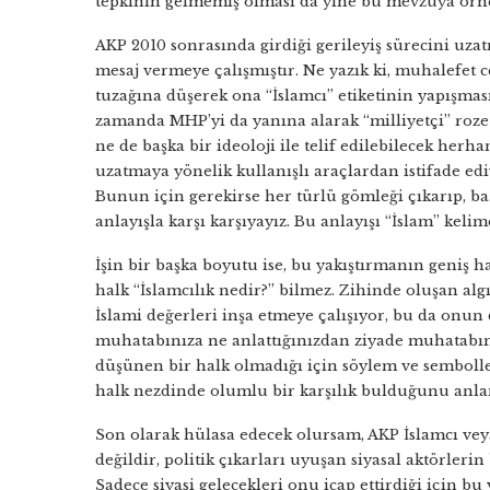
tepkinin gelmemiş olması da yine bu mevzuya örne
AKP 2010 sonrasında girdiği gerileyiş sürecini uzat
mesaj vermeye çalışmıştır. Ne yazık ki, muhalefet
tuzağına düşerek ona “İslamcı” etiketinin yapışması
zamanda MHP’yi da yanına alarak “milliyetçi” rozetin
ne de başka bir ideoloji ile telif edilebilecek herh
uzatmaya yönelik kullanışlı araçlardan istifade ed
Bunun için gerekirse her türlü gömleği çıkarıp, baş
anlayışla karşı karşıyayız. Bu anlayışı “İslam” keli
İşin bir başka boyutu ise, bu yakıştırmanın geniş h
halk “İslamcılık nedir?” bilmez. Zihinde oluşan alg
İslami değerleri inşa etmeye çalışıyor, bu da onun
muhatabınıza ne anlattığınızdan ziyade muhatabın
düşünen bir halk olmadığı için söylem ve sembolle
halk nezdinde olumlu bir karşılık bulduğunu anla
Son olarak hülasa edecek olursam, AKP İslamcı veya
değildir, politik çıkarları uyuşan siyasal aktörler
Sadece siyasi gelecekleri onu icap ettirdiği için b