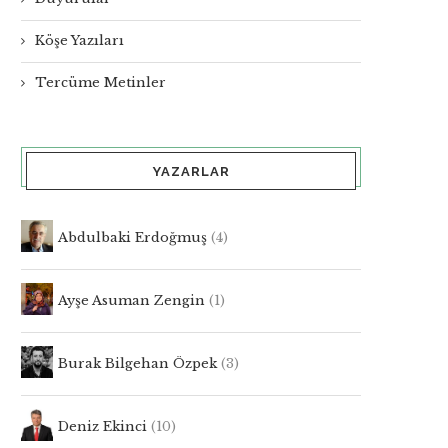
Köşe Yazıları
Tercüme Metinler
YAZARLAR
Abdulbaki Erdoğmuş
(4)
Ayşe Asuman Zengin
(1)
Burak Bilgehan Özpek
(3)
Deniz Ekinci
(10)