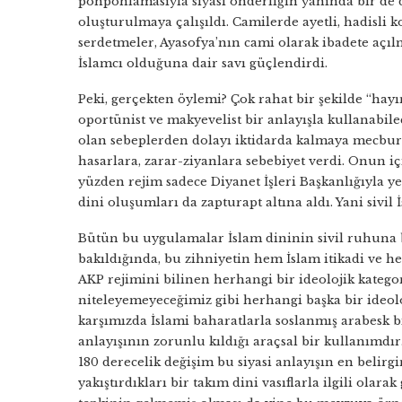
pohpohlamasıyla siyasi önderliğin yanında bir de d
oluşturulmaya çalışıldı. Camilerde ayetli, hadisl
serdetmeler, Ayasofya’nın cami olarak ibadete açı
İslamcı olduğuna dair savı güçlendirdi.
Peki, gerçekten öylemi? Çok rahat bir şekilde “hayı
oportünist ve makyevelist bir anlayışla kullanabi
olan sebeplerden dolayı iktidarda kalmaya mecbur
hasarlara, zarar-ziyanlara sebebiyet verdi. Onun i
yüzden rejim sadece Diyanet İşleri Başkanlığıyla 
dini oluşumları da zapturapt altına aldı. Yani sivil 
Bütün bu uygulamalar İslam dininin sivil ruhuna 
bakıldığında, bu zihniyetin hem İslam itikadi ve he
AKP rejimini bilinen herhangi bir ideolojik katego
niteleyemeyeceğimiz gibi herhangi başka bir ideol
karşımızda İslami baharatlarla soslanmış arabesk bi
anlayışının zorunlu kıldığı araçsal bir kullanımdır
180 derecelik değişim bu siyasi anlayışın en belirg
yakıştırdıkları bir takım dini vasıflarla ilgili ola