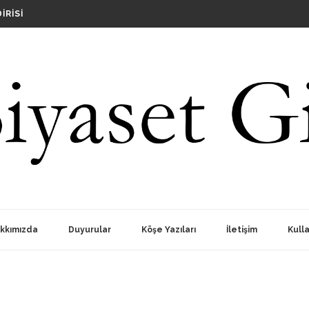
OPLANTISI
IRISI
RINDA SIYASILERI AKLI SELIME DAVET EDIYORUZ
?
OPLANTISI
kkımızda
Duyurular
Köşe Yazıları
İletişim
Kulla