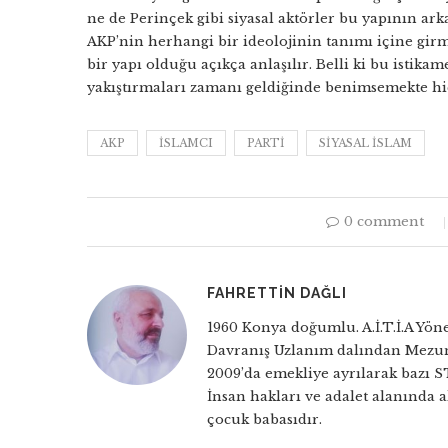
ne de Perinçek gibi siyasal aktörler bu yapının arka
AKP’nin herhangi bir ideolojinin tanımı içine gir
bir yapı olduğu açıkça anlaşılır. Belli ki bu istik
yakıştırmaları zamanı geldiğinde benimsemekte hi
AKP
ISLAMCI
PARTI
SIYASAL ISLAM
0 comment
FAHRETTIN DAĞLI
1960 Konya doğumlu. A.İ.T.İ.A Yöne
Davranış Uzlanım dalından Mezun
2009’da emekliye ayrılarak bazı S
İnsan hakları ve adalet alanında a
çocuk babasıdır.