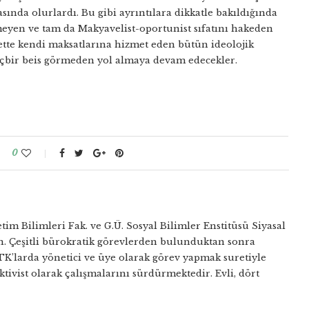
sında olurlardı. Bu gibi ayrıntılara dikkatle bakıldığında
meyen ve tam da Makyavelist-oportunist sıfatını hakeden
amette kendi maksatlarına hizmet eden bütün ideolojik
çbir beis görmeden yol almaya devam edecekler.
0
tim Bilimleri Fak. ve G.Ü. Sosyal Bilimler Enstitüsü Siyasal
. Çeşitli bürokratik görevlerden bulunduktan sonra
TK’larda yönetici ve üye olarak görev yapmak suretiyle
ktivist olarak çalışmalarını sürdürmektedir. Evli, dört