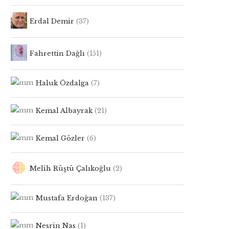
Erdal Demir
(37)
Fahrettin Dağlı
(151)
Haluk Özdalga
(7)
Kemal Albayrak
(21)
Kemal Gözler
(6)
Melih Rüştü Çalıkoğlu
(2)
Mustafa Erdoğan
(137)
Nesrin Nas
(1)