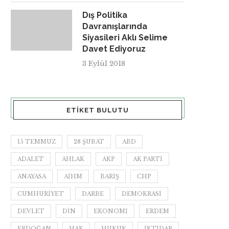
Dış Politika
Davranışlarında
Siyasileri Aklı Selime
Davet Ediyoruz
3 Eylül 2018
ETIKET BULUTU
15 TEMMUZ
28 ŞUBAT
ABD
ADALET
AHLAK
AKP
AK PARTI
ANAYASA
AİHM
BARIŞ
CHP
CUMHURIYET
DARBE
DEMOKRASI
DEVLET
DIN
EKONOMI
ERDEM
ERDOĞAN
HAK
HUKUK
IKTIDAR