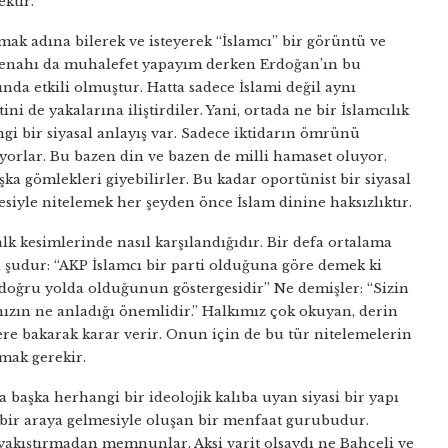
ktir.
mak adına bilerek ve isteyerek “İslamcı” bir görüntü ve
 cenahı da muhalefet yapayım derken Erdoğan’ın bu
nda etkili olmuştur. Hatta sadece İslami değil aynı
i de yakalarına iliştirdiler. Yani, ortada ne bir İslamcılık
angi bir siyasal anlayış var. Sadece iktidarın ömrünü
iyorlar. Bu bazen din ve bazen de milli hamaset oluyor.
ka gömlekleri giyebilirler. Bu kadar oportünist bir siyasal
mesiyle nitelemek her şeyden önce İslam dinine haksızlıktır.
alk kesimlerinde nasıl karşılandığıdır. Bir defa ortalama
ı şudur: “AKP İslamcı bir parti olduğuna göre demek ki
 doğru yolda olduğunun göstergesidir” Ne demişler: “Sizin
ızın ne anladığı önemlidir.” Halkımız çok okuyan, derin
re bakarak karar verir. Onun için de bu tür nitelemelerin
mak gerekir.
 başka herhangi bir ideolojik kalıba uyan siyasi bir yapı
in bir araya gelmesiyle oluşan bir menfaat gurubudur.
u yakıştırmadan memnunlar. Aksi varit olsaydı ne Bahçeli ve