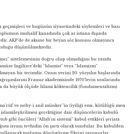
in geçmişleri ve bugünün siyasetindeki söylemleri ve bazı
toplumun muhalif kanadında çok az istisna dışında
tedir. AKP’de de aksine bir beyan söz konusu olmayınca
unduğu düşünülmektedir.
slamcı” nitelemesinin doğru olup olmadığını bu yazıda
ümüze İngilizce’deki “İslamist” veya “İslamizm”
lmayan bir terimdir. Onun yerini 20. yüzyılın başlarında
 çağrışımlarını Fransız akademisinde 1970’lerin sonlarında
nda da büyük ölçüde İslami köktencilik (fundamentalizm)
 ma’rûf ve nehy-i anil münker”in (iyiliği emr, kötülüğü men
n islamileştirilmesi gerektiğine dair düşüncelerin kabulü
ub gibi öncüleri “Allah’ın sistemi” kabul ettikleri şeriata
ğuta isyanı tevhidin ön şartı olarak sundular. Bu kabulden
 kullanarak toplumu dönüştürme fikrini savunurlar.