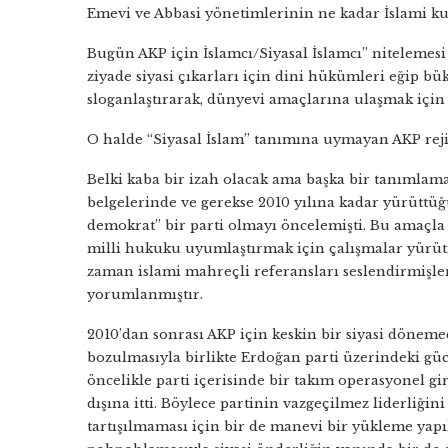
Emevi ve Abbasi yönetimlerinin ne kadar İslami k
Bugün AKP için İslamcı/Siyasal İslamcı” nitelemesi
ziyade siyasi çıkarları için dini hükümleri eğip büke
sloganlaştırarak, dünyevi amaçlarına ulaşmak için
O halde “Siyasal İslam” tanımına uymayan AKP rejim
Belki kaba bir izah olacak ama başka bir tanımlam
belgelerinde ve gerekse 2010 yılına kadar yürüttü
demokrat” bir parti olmayı öncelemişti. Bu amaçla 
milli hukuku uyumlaştırmak için çalışmalar yürütm
zaman islami mahreçli referansları seslendirmişl
yorumlanmıştır.
2010’dan sonrası AKP için keskin bir siyasi döneme
bozulmasıyla birlikte Erdoğan parti üzerindeki güc
öncelikle parti içerisinde bir takım operasyonel g
dışına itti. Böylece partinin vazgeçilmez liderliği
tartışılmaması için bir de manevi bir yükleme yapı