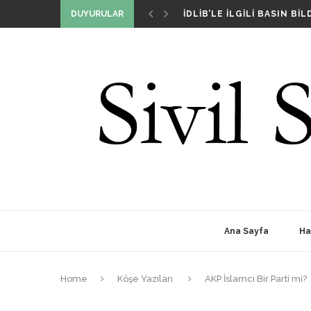
SIVIL SIYASET GIRIŞIMI T
DUYURULAR
İDLIB’LE İLGILI BASIN BILD
DIŞ POLITIKA DAVRANIŞLA
BIZ KIMIZ VE NIÇIN VARIZ
SIVIL SIYASET GIRIŞIMI T
Ana Sayfa
Ha
Home
Köşe Yazıları
AKP İslamcı Bir Parti mi?