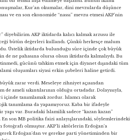
ini bir temsil inşa edilmeye başlandı. Bunun iklimi
i konuşmalar, Kur’an okumalar, dini mevzularda düşünce
lması ve en son ekonomide “nassı” mevzu etmesi AKP’nin
r” diyebilirim. AKP iktidarda kalıcı kalmak arzusu ile
leceği bütün değerleri kullandı. Çünkü herkesçe malum
du. Üstelik iktidarda bulunduğu süre içinde çok büyük
çin de ne pahasına olursa olsun iktidarda kalmalıydı. Bu
yetinmedi, gücünü tahkim etmek için diyanet dışındaki tüm
İslami oluşumları siyasi erkin şubeleri haline getirdi.
büyük zarar verdi. Meseleye zihniyet açısından
m de ameli sıkıntılarının olduğu ortadadır. Dolayısıyla,
ri içinde tanımlamak zordur. İslamcı olarak
ojik tanımlama da yapamıyoruz. Kaba bir ifadeyle
r yapı var. Buradaki İslamilik sadece “kazan kazan”
. En son MB politika faizi anlayışlarındaki, söylemlerindeki
in fotoğrafı olmuştur. AKP’li aktörlerin Erdoğan’a
rak gerek Erdoğan’dan ve gerekse parti yönetiminden bir