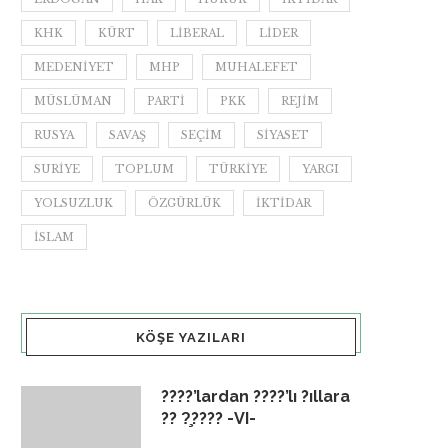
KHK
KÜRT
LIBERAL
LIDER
MEDENIYET
MHP
MUHALEFET
MÜSLÜMAN
PARTI
PKK
REJIM
RUSYA
SAVAŞ
SEÇIM
SIYASET
SURIYE
TOPLUM
TÜRKIYE
YARGI
YOLSUZLUK
ÖZGÜRLÜK
İKTIDAR
İSLAM
KÖŞE YAZILARI
????’lardan ????’lı ?ıllara
?? ?̧???? -VI-