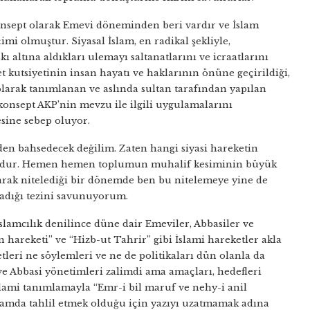
 konsept olarak Emevi döneminden beri vardır ve İslam
i olmuştur. Siyasal İslam, en radikal şekliyle,
altına aldıkları ulemayı saltanatlarını ve icraatlarını
t kutsiyetinin insan hayatı ve haklarının önüne geçirildiği,
larak tanımlanan ve aslında sultan tarafından yapılan
 konsept AKP’nin mevzu ile ilgili uygulamalarını
esine sebep oluyor.
inden bahsedecek değilim. Zaten hangi siyasi hareketin
uudur. Hemen hemen toplumun muhalif kesiminin büyük
larak nitelediği bir dönemde ben bu nitelemeye yine de
madığı tezini savunuyorum.
lamcılık denilince düne dair Emeviler, Abbasiler ve
hareketi” ve “Hizb-ut Tahrir” gibi İslami hareketler akla
etleri ne söylemleri ve ne de politikaları dün olanla da
ve Abbasi yönetimleri zalimdi ama amaçları, hedefleri
lami tanımlamayla “Emr-i bil maruf ve nehy-i anil
amda tahlil etmek olduğu için yazıyı uzatmamak adına