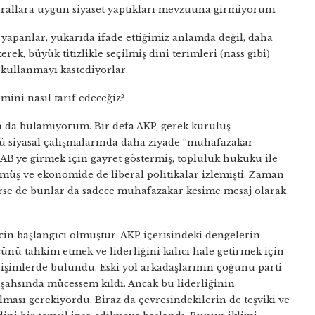
urallara uygun siyaset yaptıkları mevzuuna girmiyorum.
 yapanlar, yukarıda ifade ettiğimiz anlamda değil, daha
rek, büyük titizlikle seçilmiş dini terimleri (nass gibi)
 kullanmayı kastediyorlar.
ini nasıl tarif edeceğiz?
a da bulamıyorum. Bir defa AKP, gerek kuruluş
ğü siyasal çalışmalarında daha ziyade “muhafazakar
AB’ye girmek için gayret göstermiş, topluluk hukuku ile
üş ve ekonomide de liberal politikalar izlemişti. Zaman
erse de bunlar da sadece muhafazakar kesime mesaj olarak
cin başlangıcı olmuştur. AKP içerisindeki dengelerin
ünü tahkim etmek ve liderliğini kalıcı hale getirmek için
irişimlerde bulundu. Eski yol arkadaşlarının çoğunu parti
ni şahsında mücessem kıldı. Ancak bu liderliğinin
lması gerekiyordu. Biraz da çevresindekilerin de teşviki ve