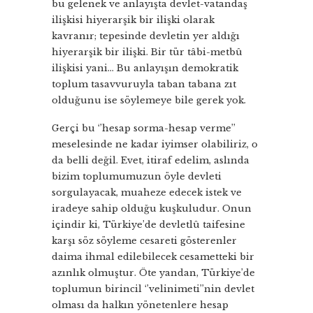
bu gelenek ve anlayışta devlet-vatandaş
ilişkisi hiyerarşik bir ilişki olarak
kavranır; tepesinde devletin yer aldığı
hiyerarşik bir ilişki. Bir tür tâbi-metbû
ilişkisi yani… Bu anlayışın demokratik
toplum tasavvuruyla taban tabana zıt
olduğunu ise söylemeye bile gerek yok.
Gerçi bu ‘’hesap sorma-hesap verme’’
meselesinde ne kadar iyimser olabiliriz, o
da belli değil. Evet, itiraf edelim, aslında
bizim toplumumuzun öyle devleti
sorgulayacak, muaheze edecek istek ve
iradeye sahip olduğu kuşkuludur. Onun
içindir ki, Türkiye’de devletlû taifesine
karşı söz söyleme cesareti gösterenler
daima ihmal edilebilecek cesametteki bir
azınlık olmuştur. Öte yandan, Türkiye’de
toplumun birincil ‘’velinimeti’’nin devlet
olması da halkın yönetenlere hesap