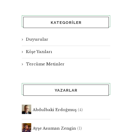
KATEGORILER
Duyurular
Köşe Yazıları
Tercüme Metinler
YAZARLAR
Abdulbaki Erdoğmuş
(4)
Ayşe Asuman Zengin
(1)