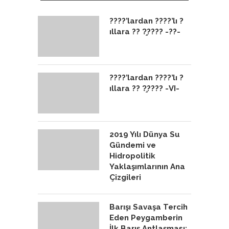
????’lardan ????’lı ?
ıllara ?? ?̧???? -??-
????’lardan ????’lı ?
ıllara ?? ?̧???? -VI-
2019 Yılı Dünya Su
Gündemi ve
Hidropolitik
Yaklaşımlarının Ana
Çizgileri
Barışı Savaşa Tercih
Eden Peygamberin
İlk Barış Antlaşması;