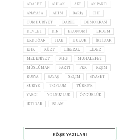
ADALET
AHLAK
AKP
AK PARTI
ANAYASA
AİHM
BARIŞ
CHP
CUMHURIYET
DARBE
DEMOKRASI
DEVLET
DIN
EKONOMI
ERDEM
ERDOĞAN
HAK
HUKUK
IKTIDAR
KHK
KÜRT
LIBERAL
LIDER
MEDENIYET
MHP
MUHALEFET
MÜSLÜMAN
PARTI
PKK
REJIM
RUSYA
SAVAŞ
SEÇIM
SIYASET
SURIYE
TOPLUM
TÜRKIYE
YARGI
YOLSUZLUK
ÖZGÜRLÜK
İKTIDAR
İSLAM
KÖŞE YAZILARI