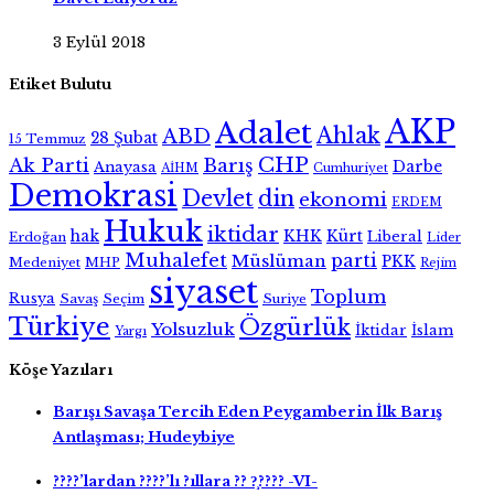
3 Eylül 2018
Etiket Bulutu
AKP
Adalet
Ahlak
ABD
28 Şubat
15 Temmuz
CHP
Ak Parti
Barış
Darbe
Anayasa
AİHM
Cumhuriyet
Demokrasi
Devlet
din
ekonomi
ERDEM
Hukuk
iktidar
hak
KHK
Kürt
Liberal
Erdoğan
Lider
Muhalefet
parti
Müslüman
PKK
Medeniyet
MHP
Rejim
siyaset
Toplum
Rusya
Savaş
Seçim
Suriye
Türkiye
Özgürlük
Yolsuzluk
İktidar
İslam
Yargı
Köşe Yazıları
Barışı Savaşa Tercih Eden Peygamberin İlk Barış
Antlaşması; Hudeybiye
????’lardan ????’lı ?ıllara ?? ?̧???? -VI-