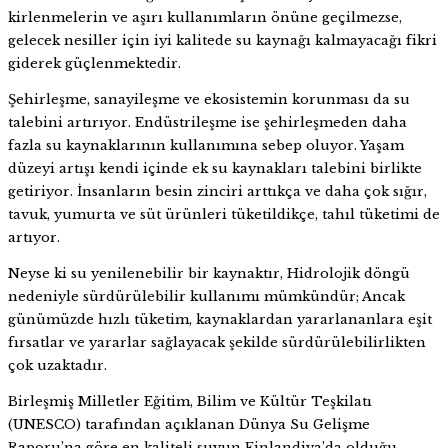
kirlenmelerin ve aşırı kullanımların önüne geçilmezse,
gelecek nesiller için iyi kalitede su kaynağı kalmayacağı fikri
giderek güçlenmektedir.
Şehirleşme, sanayileşme ve ekosistemin korunması da su
talebini artırıyor. Endüstrileşme ise şehirleşmeden daha
fazla su kaynaklarının kullanımına sebep oluyor. Yaşam
düzeyi artışı kendi içinde ek su kaynakları talebini birlikte
getiriyor. İnsanların besin zinciri arttıkça ve daha çok sığır,
tavuk, yumurta ve süt ürünleri tüketildikçe, tahıl tüketimi de
artıyor.
Neyse ki su yenilenebilir bir kaynaktır, Hidrolojik döngü
nedeniyle sürdürülebilir kullanımı mümkündür; Ancak
günümüzde hızlı tüketim, kaynaklardan yararlananlara eşit
fırsatlar ve yararlar sağlayacak şekilde sürdürülebilirlikten
çok uzaktadır.
Birleşmiş Milletler Eğitim, Bilim ve Kültür Teşkilatı
(UNESCO) tarafından açıklanan Dünya Su Gelişme
Raporu’na göre en kaliteli suyun Finlandiya’da olduğu