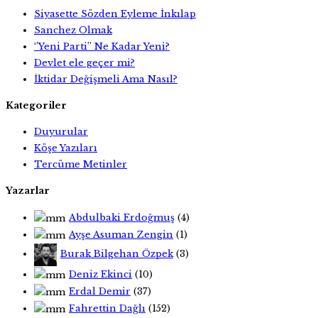
Siyasette Sözden Eyleme İnkılap
Sanchez Olmak
‘’Yeni Parti’’ Ne Kadar Yeni?
Devlet ele geçer mi?
İktidar Değişmeli Ama Nasıl?
Kategoriler
Duyurular
Köşe Yazıları
Tercüme Metinler
Yazarlar
Abdulbaki Erdoğmuş
(4)
Ayşe Asuman Zengin
(1)
Burak Bilgehan Özpek
(3)
Deniz Ekinci
(10)
Erdal Demir
(37)
Fahrettin Dağlı
(152)