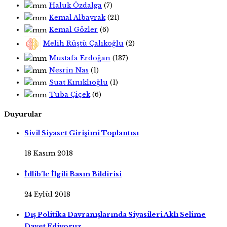
Haluk Özdalga
(7)
Kemal Albayrak
(21)
Kemal Gözler
(6)
Melih Rüştü Çalıkoğlu
(2)
Mustafa Erdoğan
(137)
Nesrin Nas
(1)
Suat Kınıklıoğlu
(1)
Tuba Çiçek
(6)
Duyurular
Sivil Siyaset Girişimi Toplantısı
18 Kasım 2018
İdlib’le İlgili Basın Bildirisi
24 Eylül 2018
Dış Politika Davranışlarında Siyasileri Aklı Selime
Davet Ediyoruz