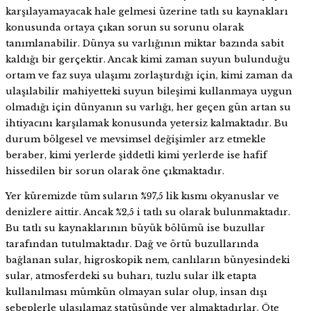
karşılayamayacak hale gelmesi üzerine tatlı su kaynakları
konusunda ortaya çıkan sorun su sorunu olarak
tanımlanabilir. Dünya su varlığının miktar bazında sabit
kaldığı bir gerçektir. Ancak kimi zaman suyun bulunduğu
ortam ve faz suya ulaşımı zorlaştırdığı için, kimi zaman da
ulaşılabilir mahiyetteki suyun bileşimi kullanmaya uygun
olmadığı için dünyanın su varlığı, her geçen gün artan su
ihtiyacını karşılamak konusunda yetersiz kalmaktadır. Bu
durum bölgesel ve mevsimsel değişimler arz etmekle
beraber, kimi yerlerde şiddetli kimi yerlerde ise hafif
hissedilen bir sorun olarak öne çıkmaktadır.
Yer küremizde tüm suların %97,5 lik kısmı okyanuslar ve
denizlere aittir. Ancak %2,5 i tatlı su olarak bulunmaktadır.
Bu tatlı su kaynaklarının büyük bölümü ise buzullar
tarafından tutulmaktadır. Dağ ve örtü buzullarında
bağlanan sular, higroskopik nem, canlıların bünyesindeki
sular, atmosferdeki su buharı, tuzlu sular ilk etapta
kullanılması mümkün olmayan sular olup, insan dışı
sebeplerle ulaşılamaz statüsünde yer almaktadırlar. Öte