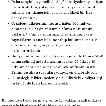
Daha zenginler, genellikle düşük maliyetle suya erişim
hizmeti alırken; yoksullar benzer veya daha düşük
kalitede bir hizmet için çok daha yüksek bir fiyat
ödemektedirler.
Ortadoğu ülkelerinin nüfusu halen 300 milyon
olmasına, bir başka anlatımla dünya nüfusunun
yaklaşık % 5 ‘ini barındırmasına karşın, dünya su
kaynaklarının ancak %1 ‘ine sahip bulunmaktadır. Bu
durum ülkemiz için potansiyel riskler
barındırmaktadır.
Dünya nüfusunun 9.3 milyara ulaşması beklenen 2050
yılına gelindiğinde Su sıkıntısı çeken 26 ülkeye 40
ülkenin daha ekleneceği ve dünya nüfusunun 3’te
2’sinin çeşitli su sorunları yaşayacağı öngörülüyor.
İklim değişiklikleri nedeniyle 60 ülkedeki 7 milyar kişi
su kıtlığı ile karşı karşıya gelecektir.
Bu olumsuz faktörlerin, üç yönlü bir yaklaşım kullanılarak
ortadan kaldırılması düşünülmektedir. Bunlar: