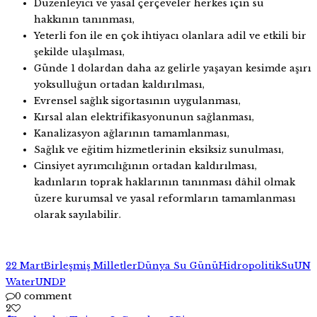
Düzenleyici ve yasal çerçeveler herkes için su
hakkının tanınması,
Yeterli fon ile en çok ihtiyacı olanlara adil ve etkili bir
şekilde ulaşılması,
Günde 1 dolardan daha az gelirle yaşayan kesimde aşırı
yoksulluğun ortadan kaldırılması,
Evrensel sağlık sigortasının uygulanması,
Kırsal alan elektrifikasyonunun sağlanması,
Kanalizasyon ağlarının tamamlanması,
Sağlık ve eğitim hizmetlerinin eksiksiz sunulması,
Cinsiyet ayrımcılığının ortadan kaldırılması,
kadınların toprak haklarının tanınması dâhil olmak
üzere kurumsal ve yasal reformların tamamlanması
olarak sayılabilir.
22 Mart
Birleşmiş Milletler
Dünya Su Günü
Hidropolitik
Su
UN
Water
UNDP
0 comment
2