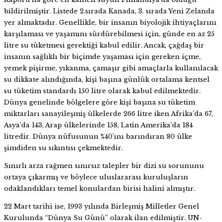
bildirilmiştir. Listede 2.sırada Kanada, 3. sırada Yeni Zelanda
yer almaktadır. Genellikle, bir insanın biyolojik ihtiyaçlarını
karşılaması ve yaşamını sürdürebilmesi için, günde en az 25
litre su tüketmesi gerektiği kabul edilir. Ancak, çağdaş bir
insanın sağlıklı bir biçimde yaşaması için gereken içme,
yemek pişirme, yıkanma, çamaşır gibi amaçlarla kullanılacak
su dikkate alındığında, kişi başına günlük ortalama kentsel
su tüketim standardı 150 litre olarak kabul edilmektedir.
Dünya genelinde bölgelere göre kişi başına su tüketim
miktarları sanayileşmiş ülkelerde 266 litre iken Afrika’da 67,
Asya’da 143, Arap ülkelerinde 158, Latin Amerika’da 184
litredir. Dünya nüfusunun %40’ını barındıran 80 ülke
şimdiden su sıkıntısı çekmektedir.
Sınırlı arza rağmen sınırsız talepler bir dizi su sorununu
ortaya çıkarmış ve böylece uluslararası kuruluşların
odaklandıkları temel konulardan birisi halini almıştır.
22 Mart tarihi ise, 1993 yılında Birleşmiş Milletler Genel
Kurulunda “Dünya Su Günü” olarak ilan edilmiştir. UN-