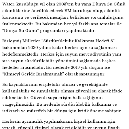
Water, kurulduğu yıl olan 2003’ten bu yana Dünya Su Günü
etkinliklerine öncülük edecek BM kuruluşu olup, etkinlik
konusunu ve verilecek mesajları belirleme sorumluluğunu
üstlenmektedir. Bu bakımdan her yıl farklı ana temalar ile
“Dünya Su Günü” programları yapılmaktadır.
Birleşmiş Milletler “Sürdürülebilir Kalkınma Hedefi 6”
bakımından 2030 yılına kadar herkes için su sağlanması
hedeflenmektedir. Herkes için suyun mevcudiyetinin yanı
sıra suyun sürdürülebilir yönetimini sağlamada başlıca
hedefler arasındadır. Bu nedenle 2019 yılı sloganı ise
“Kimseyi Geride Bırakmamak” olarak saptanmıştır.
Su kaynaklarının erişilebilir olması ve gerektiğinde
kullanılabilir ve sunulabilir olması güvenli su olarak ifade
edilmektedir. Güvenli suya erişim halk sağlığının
vazgeçilmezidir. Bu nedenle sürdürülebilir kalkınma ve
istikrarlı ve müreffeh bir dünya için kritik öneme sahiptir.
Herkesin ayrımcılık yapılmaksızın, kişisel kullanım için
yeterli, güvenli, fiziksel olarak erişilebilir ve uygun fiyatlı