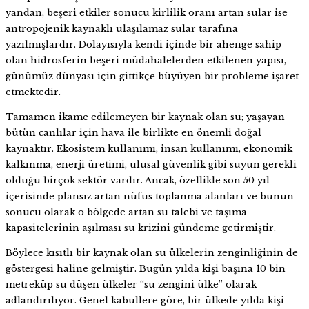
yandan, beşeri etkiler sonucu kirlilik oranı artan sular ise
antropojenik kaynaklı ulaşılamaz sular tarafına
yazılmışlardır. Dolayısıyla kendi içinde bir ahenge sahip
olan hidrosferin beşeri müdahalelerden etkilenen yapısı,
günümüz dünyası için gittikçe büyüyen bir probleme işaret
etmektedir.
Tamamen ikame edilemeyen bir kaynak olan su; yaşayan
bütün canlılar için hava ile birlikte en önemli doğal
kaynaktır. Ekosistem kullanımı, insan kullanımı, ekonomik
kalkınma, enerji üretimi, ulusal güvenlik gibi suyun gerekli
olduğu birçok sektör vardır. Ancak, özellikle son 50 yıl
içerisinde plansız artan nüfus toplanma alanları ve bunun
sonucu olarak o bölgede artan su talebi ve taşıma
kapasitelerinin aşılması su krizini gündeme getirmiştir.
Böylece kısıtlı bir kaynak olan su ülkelerin zenginliğinin de
göstergesi haline gelmiştir. Bugün yılda kişi başına 10 bin
metreküp su düşen ülkeler “su zengini ülke” olarak
adlandırılıyor. Genel kabullere göre, bir ülkede yılda kişi