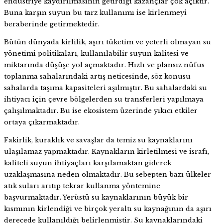
endüstriye kaydırılmasının getirdiği kazançlar çok açıktır.
Buna karşın suyun bu tarz kullanımı ise kirlenmeyi
beraberinde getirmektedir.
Bütün dünyada kirlilik, aşırı tüketim ve yeterli olmayan su
yönetimi politikaları, kullanılabilir suyun kalitesi ve
miktarında düşüşe yol açmaktadır. Hızlı ve plansız nüfus
toplanma sahalarındaki artış neticesinde, söz konusu
sahalarda taşıma kapasiteleri aşılmıştır. Bu sahalardaki su
ihtiyacı için çevre bölgelerden su transferleri yapılmaya
çalışılmaktadır. Bu ise ekosistem üzerinde yıkıcı etkiler
ortaya çıkarmaktadır.
Fakirlik, kuraklık ve savaşlar da temiz su kaynaklarını
ulaşılamaz yapmaktadır. Kaynakların kirletilmesi ve israfı,
kaliteli suyun ihtiyaçları karşılamaktan giderek
uzaklaşmasına neden olmaktadır. Bu sebepten bazı ülkeler
atık suları arıtıp tekrar kullanma yöntemine
başvurmaktadır. Yerüstü su kaynaklarının büyük bir
kısmının kirlendiği ve birçok yeraltı su kaynağının da aşırı
derecede kullanıldığı belirlenmiştir. Su kaynaklarındaki