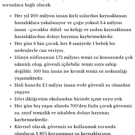
sorunlara bağlı olarak:
Her yıl 200 milyon insan kirli sulardan kaynaklanan
hastalıklara yakalanıyor ve çoğu yoksul 3.4 milyon
insan –çocuklar dâhil- su kıtlığı ve sudan kaynaklanan
hastalıklardan dolayı hayatını kaybetmektedir.
Her gün 6 bin çocuk, her 8 saniyede 1 bebek bu
nedenlerle can veriyor.
Dünya nüfusunun 1,75 milyarı temiz su konusunda çok
sıkıntılı olup, güvenli içilebilir temiz suya sahip
değildir. 500 bin insan ise kronik temiz su noksanlığı
yaşamaktadır.
Hali hazırda 2.1 milyar insan evde güvenli su olmadan
yaşıyor.
Dört ilköğretim okulundan birinde içme suyu yok.
Her gün beş yaşın altında 700’den fazla çocuk güvensiz
su, zayıf temizlik ve ishalden dolayı hayatını
kaybetmektedir.
Küresel olarak, güvensiz su kullanmak zorunda
olanların % 80’i korunmasız su kaynaklarının