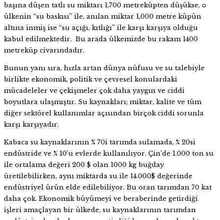
başına düşen tatlı su miktarı 1,700 metreküpten düşükse, o
ülkenin “su baskısı” ile, anılan miktar 1,000 metre küpün
altına inmiş ise “su açığı, kıtlığı” ile karşı karşıya olduğu
kabul edilmektedir. Bu arada ülkemizde bu rakam 1400
metreküp civarındadır.
Bunun yanı sıra, hızla artan dünya nüfusu ve su talebiyle
birlikte ekonomik, politik ve çevresel konulardaki
mücadeleler ve çekişmeler çok daha yaygın ve ciddi
boyutlara ulaşmıştır. Su kaynakları; miktar, kalite ve tüm
diğer sektörel kullanımlar açısından birçok ciddi sorunla
karşı karşıyadır.
Kabaca su kaynaklarının % 70i tarımda sulamada, % 20si
endüstride ve % 10’u evlerde kullanılıyor. Çin’de 1.000 ton su
ile ortalama değeri 200 $ olan 1000 kg buğday
üretilebilirken, aynı miktarda su ile 14.000$ değerinde
endüstriyel ürün elde edilebiliyor. Bu oran tarımdan 70 kat
daha çok. Ekonomik büyümeyi ve beraberinde getirdiği
işleri amaçlayan bir ülkede, su kaynaklarının tarımdan