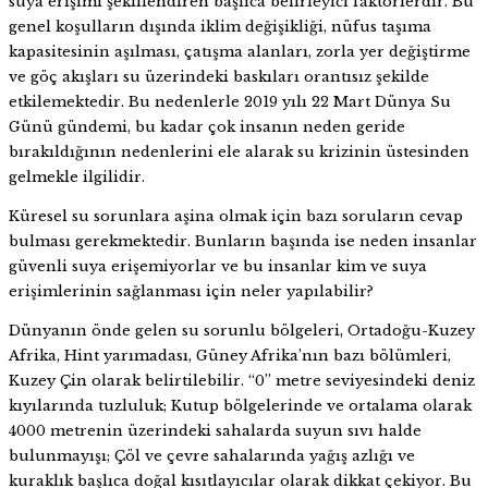
suya erişimi şekillendiren başlıca belirleyici faktörlerdir. Bu
genel koşulların dışında iklim değişikliği, nüfus taşıma
kapasitesinin aşılması, çatışma alanları, zorla yer değiştirme
ve göç akışları su üzerindeki baskıları orantısız şekilde
etkilemektedir. Bu nedenlerle 2019 yılı 22 Mart Dünya Su
Günü gündemi, bu kadar çok insanın neden geride
bırakıldığının nedenlerini ele alarak su krizinin üstesinden
gelmekle ilgilidir.
Küresel su sorunlara aşina olmak için bazı soruların cevap
bulması gerekmektedir. Bunların başında ise neden insanlar
güvenli suya erişemiyorlar ve bu insanlar kim ve suya
erişimlerinin sağlanması için neler yapılabilir?
Dünyanın önde gelen su sorunlu bölgeleri, Ortadoğu-Kuzey
Afrika, Hint yarımadası, Güney Afrika’nın bazı bölümleri,
Kuzey Çin olarak belirtilebilir. “0” metre seviyesindeki deniz
kıyılarında tuzluluk; Kutup bölgelerinde ve ortalama olarak
4000 metrenin üzerindeki sahalarda suyun sıvı halde
bulunmayışı; Çöl ve çevre sahalarında yağış azlığı ve
kuraklık başlıca doğal kısıtlayıcılar olarak dikkat çekiyor. Bu