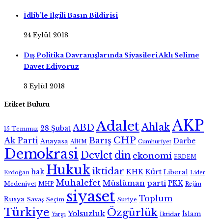
İdlib’le İlgili Basın Bildirisi
24 Eylül 2018
Dış Politika Davranışlarında Siyasileri Aklı Selime
Davet Ediyoruz
3 Eylül 2018
Etiket Bulutu
AKP
Adalet
Ahlak
ABD
28 Şubat
15 Temmuz
CHP
Ak Parti
Barış
Darbe
Anayasa
AİHM
Cumhuriyet
Demokrasi
Devlet
din
ekonomi
ERDEM
Hukuk
iktidar
hak
KHK
Kürt
Liberal
Erdoğan
Lider
Muhalefet
Müslüman
parti
PKK
Medeniyet
MHP
Rejim
siyaset
Toplum
Rusya
Savaş
Seçim
Suriye
Türkiye
Özgürlük
Yolsuzluk
İslam
İktidar
Yargı