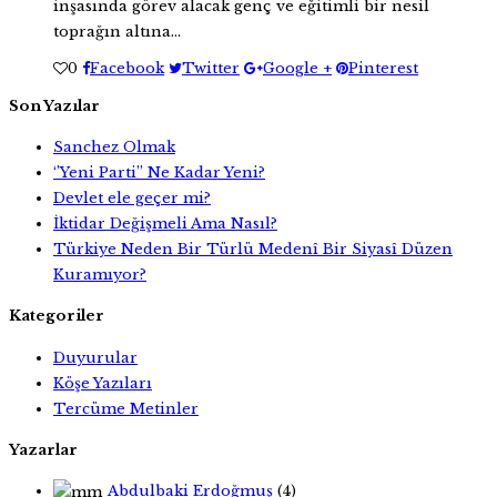
inşasında görev alacak genç ve eğitimli bir nesil
toprağın altına…
0
Facebook
Twitter
Google +
Pinterest
Son Yazılar
Sanchez Olmak
‘’Yeni Parti’’ Ne Kadar Yeni?
Devlet ele geçer mi?
İktidar Değişmeli Ama Nasıl?
Türkiye Neden Bir Türlü Medenî Bir Siyasî Düzen
Kuramıyor?
Kategoriler
Duyurular
Köşe Yazıları
Tercüme Metinler
Yazarlar
Abdulbaki Erdoğmuş
(4)