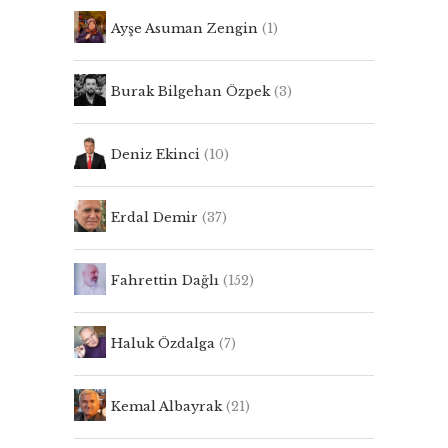
Ayşe Asuman Zengin
(1)
Burak Bilgehan Özpek
(3)
Deniz Ekinci
(10)
Erdal Demir
(37)
Fahrettin Dağlı
(152)
Haluk Özdalga
(7)
Kemal Albayrak
(21)