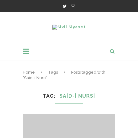
Home
Tags
Posts tagged with
"Said-i Nursi"
TAG
SAID-I NURSI