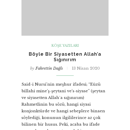
KÖŞE YAZILARI
Böyle Bir Siyasetten Allah’a
Sığınırım
by
Fahrettin Dağlı
13 Nisan 2020
Said-i Nursi’nin meşhur ifadesi; “Eûzü
billahi mine’ş-şeytani ve’s-siyase” (şeytan
ve siyasetten Allah`a sığınırım)
Rahmetlinin bu sözü, hangi siyasi
konjonktürde ve hangi sebeplere binaen
söylediği, konunun ilgililerince az çok
bilinen bir husus. Peki, acaba bu ifade