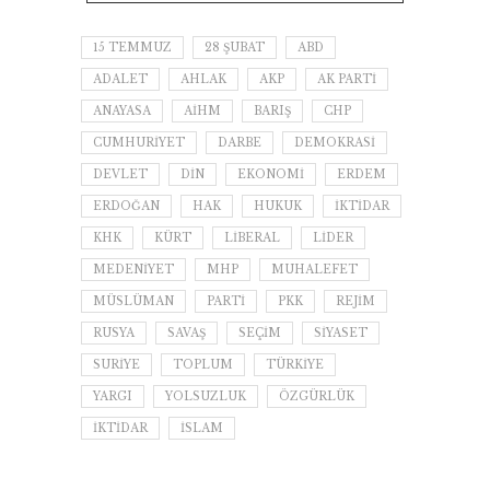
15 TEMMUZ
28 ŞUBAT
ABD
ADALET
AHLAK
AKP
AK PARTI
ANAYASA
AİHM
BARIŞ
CHP
CUMHURIYET
DARBE
DEMOKRASI
DEVLET
DIN
EKONOMI
ERDEM
ERDOĞAN
HAK
HUKUK
IKTIDAR
KHK
KÜRT
LIBERAL
LIDER
MEDENIYET
MHP
MUHALEFET
MÜSLÜMAN
PARTI
PKK
REJIM
RUSYA
SAVAŞ
SEÇIM
SIYASET
SURIYE
TOPLUM
TÜRKIYE
YARGI
YOLSUZLUK
ÖZGÜRLÜK
İKTIDAR
İSLAM