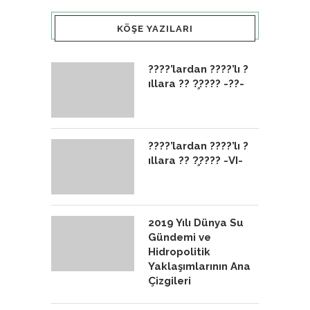
KÖŞE YAZILARI
????’lardan ????’lı ?
ıllara ?? ?̧???? -??-
????’lardan ????’lı ?
ıllara ?? ?̧???? -VI-
2019 Yılı Dünya Su
Gündemi ve
Hidropolitik
Yaklaşımlarının Ana
Çizgileri